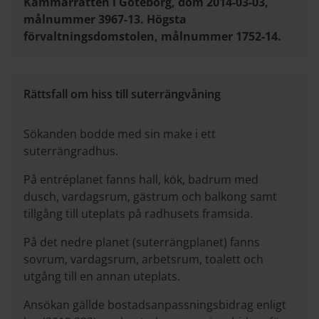
Kammarrätten i Göteborg, dom 2014-03-03,
målnummer 3967-13. Högsta
förvaltningsdomstolen, målnummer 1752-14.
Rättsfall om hiss till suterrängvåning
Sökanden bodde med sin make i ett
suterrängradhus.
På entréplanet fanns hall, kök, badrum med
dusch, vardagsrum, gästrum och balkong samt
tillgång till uteplats på radhusets framsida.
På det nedre planet (suterrängplanet) fanns
sovrum, vardagsrum, arbetsrum, toalett och
utgång till en annan uteplats.
Ansökan gällde bostadsanpassningsbidrag enligt