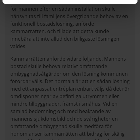
om bostaden skulle kunna anses ändamålsenlig
för mannen efter en sådan installation skulle
hänsyn tas till familjens övergripande behov av en
funktionell bostadslösning, anförde
kammarrätten, och tillade att detta kunde
innebära att inte alltid den billigaste lösningen
valdes.
Kammarrätten anförde vidare följande. Mannens
bostad skulle behöva relativt omfattande
ombyggnadsåtgärder om den lösning kommunen
förordar väljs. Det normala är att en sådan lösning
med ett anpassat entréplan enbart väljs då det rör
omdisponeringar av befintliga utrymmen eller
mindre tillbyggnader, främst i småhus. Vid en
samlad bedömning och med beaktande av
mannens sjukdomsbild och de svårigheter en
omfattande ombyggnad skulle medföra för
honom anser kammarrätten att bidrag för skälig