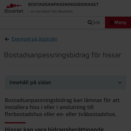
BOSTADSANPASSNINGS­BIDRAGET
– en handbok från Boverket
sök
Meny
Exempel på åtgärder
Bostadsanpassningsbidrag för hissar
Innehåll på sidan
Bostadsanpassningsbidrag kan lämnas för att
installera hiss i eller i anslutning till
flerbostadshus eller en- eller tvåbostadshus.
Hissar kan vara bidragsberättigande