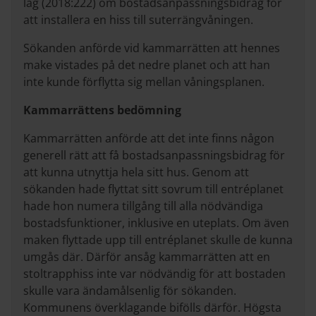
lag (2018:222) om bostadsanpassningsbidrag för
att installera en hiss till suterrängvåningen.
Sökanden anförde vid kammarrätten att hennes
make vistades på det nedre planet och att han
inte kunde förflytta sig mellan våningsplanen.
Kammarrättens bedömning
Kammarrätten anförde att det inte finns någon
generell rätt att få bostadsanpassningsbidrag för
att kunna utnyttja hela sitt hus. Genom att
sökanden hade flyttat sitt sovrum till entréplanet
hade hon numera tillgång till alla nödvändiga
bostadsfunktioner, inklusive en uteplats. Om även
maken flyttade upp till entréplanet skulle de kunna
umgås där. Därför ansåg kammarrätten att en
stoltrapphiss inte var nödvändig för att bostaden
skulle vara ändamålsenlig för sökanden.
Kommunens överklagande bifölls därför. Högsta