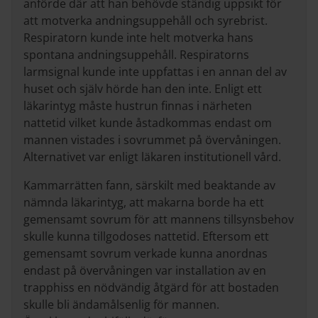
anförde där att han behövde ständig uppsikt för
att motverka andningsuppehåll och syrebrist.
Respiratorn kunde inte helt motverka hans
spontana andningsuppehåll. Respiratorns
larmsignal kunde inte uppfattas i en annan del av
huset och själv hörde han den inte. Enligt ett
läkarintyg måste hustrun finnas i närheten
nattetid vilket kunde åstadkommas endast om
mannen vistades i sovrummet på övervåningen.
Alternativet var enligt läkaren institutionell vård.
Kammarrätten fann, särskilt med beaktande av
nämnda läkarintyg, att makarna borde ha ett
gemensamt sovrum för att mannens tillsynsbehov
skulle kunna tillgodoses nattetid. Eftersom ett
gemensamt sovrum verkade kunna anordnas
endast på övervåningen var installation av en
trapphiss en nödvändig åtgärd för att bostaden
skulle bli ändamålsenlig för mannen.