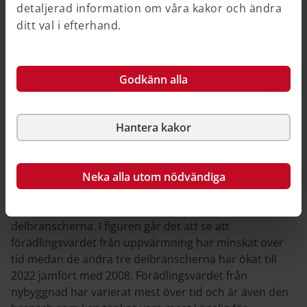
detaljerad information om våra kakor och ändra
ditt val i efterhand.
Godkänn alla
Hantera kakor
Källa och illustration: Boverket/SCB
Neka alla utom nödvändiga
I figuren går det att följa hur det totala
förädlingsvärdet för sektorn och dess värdekedja har
utvecklats över tid fördelat på de fyra olika
delbranscherna. I figuren går det att se att
förädlingsvärdet från uppvärmning har minskat över
tid medan de andra tre delbranscherna har ökat till
2022 jämfört med 2008. Förädlingsvärdet från
nybyggnad har varierat mest över tid och är även den