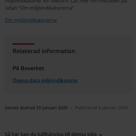
miljöindikatorer för sektorn. Läs mer om metoden på
sidan ”Om miljöindikatorerna”.
Om miljöindikatorerna
Relaterad information
På Boverket
Öppna data miljöindikatorer
Senast ändrad 29 januari 2025
•
Publicerad 9 januari 2023
Så här kan du källhänvisa till denna sida