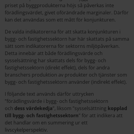
priset på byggprodukterna höjs så påverkas inte
förädlingsvärdet, givet oförändrade marginaler. Därför
kan det användas som ett mått för konjunkturen.
De valda indikatorerna för att skatta konjunkturen i
bygg- och fastighetssektorn har här skattats på samma
sätt som indikatorerna för sektorns miljöpåverkan.
Detta innebär att både förädlingsvärde och
sysselsättning har skattats dels för bygg- och
fastighetssektorn (direkt effekt), dels för andra
branschers produktion av produkter och tjänster som
bygg- och fastighetssektorn använder (indirekt effekt).
I följande text används därför uttrycken
”förädlingsvärde i bygg- och fastighetssektorn
och
dess värdekedja
”, liksom ”sysselsättning
kopplad
till bygg- och fastighetssektorn
” för att indikera att
det handlar om en summering ur ett
livscykelperspektiv.