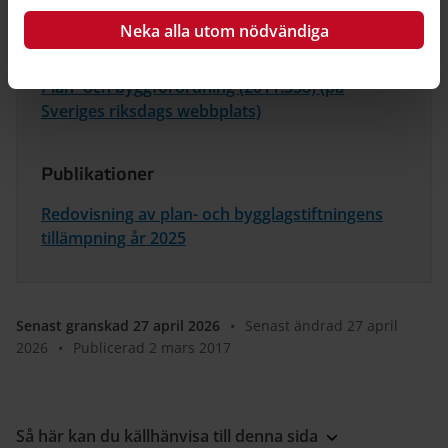
Neka alla utom nödvändiga
Plan- och bygglag (2010:900) (på Sveriges
riksdags webbplats)
Plan- och byggförordning (2011:338) (på
Sveriges riksdags webbplats)
Publikationer
Redovisning av plan- och bygglagstiftningens
tillämpning år 2025
Senast granskad 27 april 2026
•
Senast ändrad 27 april
2026
•
Publicerad 2 mars 2017
Så här kan du källhänvisa till denna sida