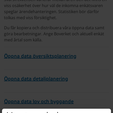
viss osäkerhet över hur väl de inkomna enkätsvaren
speglar ärendehanteringen. Statistiken bör därför
tolkas med viss försiktighet.
Du får kopiera och distribuera våra öppna data samt
göra bearbetningar. Ange Boverket och aktuell enkät
med årtal som källa.
Öppna data översiktsplanering
Öppna data detaljplanering
Öppna data lov och byggande