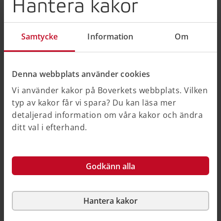
Hantera kakor
Öppna data tillsyn
Samtycke
Information
Om
Öppna data markanvisning
Denna webbplats använder cookies
Vi använder kakor på Boverkets webbplats. Vilken
typ av kakor får vi spara? Du kan läsa mer
detaljerad information om våra kakor och ändra
ditt val i efterhand.
Relaterad information
På PBL-kunskapsbanken
Godkänn alla
Uppföljning av tillämpningen av PBL
Hantera kakor
På andra webbplatser