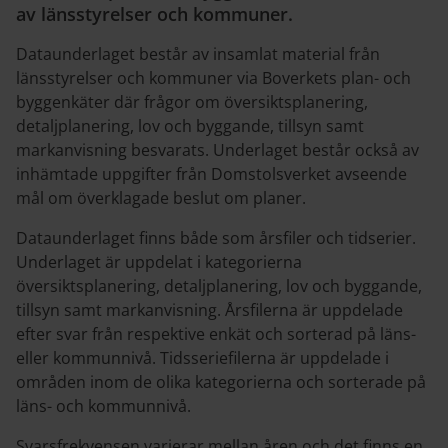
av länsstyrelser och kommuner.
Dataunderlaget består av insamlat material från
länsstyrelser och kommuner via Boverkets plan- och
byggenkäter där frågor om översiktsplanering,
detaljplanering, lov och byggande, tillsyn samt
markanvisning besvarats. Underlaget består också av
inhämtade uppgifter från Domstolsverket avseende
mål om överklagade beslut om planer.
Dataunderlaget finns både som årsfiler och tidserier.
Underlaget är uppdelat i kategorierna
översiktsplanering, detaljplanering, lov och byggande,
tillsyn samt markanvisning. Årsfilerna är uppdelade
efter svar från respektive enkät och sorterad på läns-
eller kommunnivå. Tidsseriefilerna är uppdelade i
områden inom de olika kategorierna och sorterade på
läns- och kommunnivå.
Svarsfrekvensen varierar mellan åren och det finns en