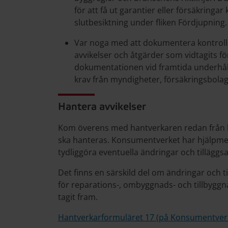
för att få ut garantier eller försäkringa
slutbesiktning under fliken Fördjupning.
Var noga med att dokumentera kontroller
avvikelser och åtgärder som vidtagits f
dokumentationen vid framtida underhåll 
krav från myndigheter, försäkringsbolag 
Hantera avvikelser
Kom överens med hantverkaren redan från b
ska hanteras. Konsumentverket har hjälpme
tydliggöra eventuella ändringar och tilläggs
Det finns en särskild del om ändringar och t
för reparations-, ombyggnads- och tillbyg
tagit fram.
Hantverkarformuläret 17 (på Konsumentver