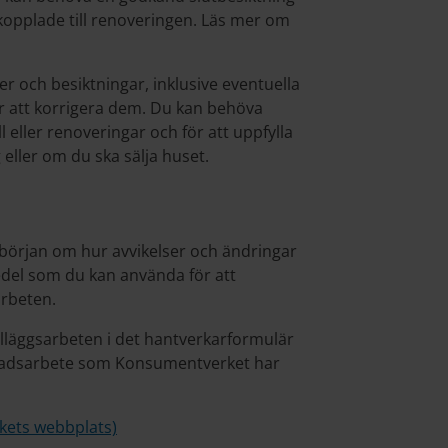
r kopplade till renoveringen. Läs mer om
 och besiktningar, inklusive eventuella
ör att korrigera dem. Du kan behöva
eller renoveringar och för att uppfylla
eller om du ska sälja huset.
örjan om hur avvikelser och ändringar
del som du kan använda för att
arbeten.
illäggsarbeten i det hantverkarformulär
gnadsarbete som Konsumentverket har
kets webbplats)