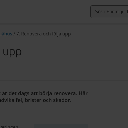
måhus
/
7. Renovera och följa upp
a upp
 är det dags att börja renovera. Här
dvika fel, brister och skador.
veringen