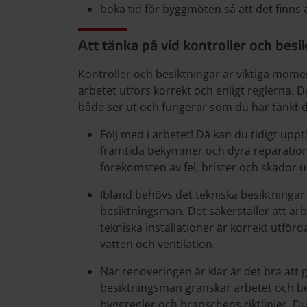
boka tid för byggmöten så att det finns 
Att tänka på vid kontroller och besi
Kontroller och besiktningar är viktiga momen
arbetet utförs korrekt och enligt reglerna. 
både ser ut och fungerar som du har tänkt di
Följ med i arbetet! Då kan du tidigt up
framtida bekymmer och dyra reparatione
förekomsten av fel, brister och skador u
Ibland behövs det tekniska besiktningar 
besiktningsman. Det säkerställer att ar
tekniska installationer är korrekt utförd
vatten och ventilation.
När renoveringen är klar är det bra att
besiktningsman granskar arbetet och bekr
byggregler och branschens riktlinjer. 