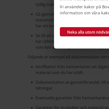
tydlig överenskommelse om när och hur 
Vi använder kakor på Bove
information om våra kakor
Gå igenom sluträkningen för renoverings
överensstämmer med avtalet och att eve
har ett korrekt pris.
Neka alla utom nödvä
Se till att du får all dokumentation om 
har utförts. Spara dokumenten, efterso
som kan vara viktig om det skulle uppstå
Följande är exempel på dokumentation om 
Verifikation från hantverkaren att åtgär
material som du har ställt.
Dokumentation av genomförandet, till e
tätningar.
Eventuella garantier från hantverkaren 
Garantier för produkter och material s