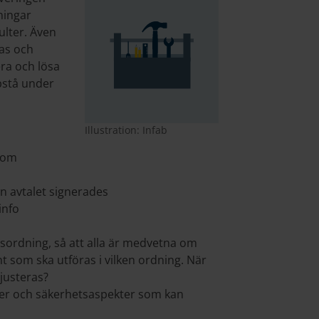
ningar
ulter. Även
fas och
era och lösa
pstå under
Illustration: Infab
enom
n avtalet signerades
info
sordning, så att alla är medvetna om
t som ska utföras i vilken ordning. När
justeras?
isker och säkerhetsaspekter som kan