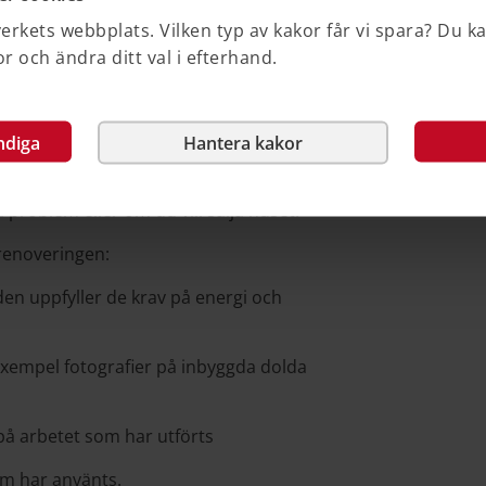
de ska utföras.
rkets webbplats. Vilken typ av kakor får vi spara? Du k
 och ändra ditt val i efterhand.
arbetet. Kontrollera att alla kostnader
ntuella extraarbeten eller ändringar
ndiga
Hantera kakor
installationerna och av de arbeten som
m de ger värdefull information om huset
 problem eller om du vill sälja huset.
renoveringen:
den uppfyller de krav på energi och
xempel fotografier på inbyggda dolda
på arbetet som har utförts
om har använts.