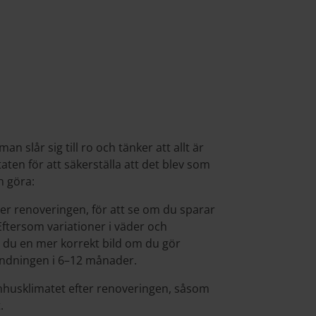
an slår sig till ro och tänker att allt är
taten för att säkerställa att det blev som
n göra:
er renoveringen, för att se om du sparar
Eftersom variationer i väder och
 du en mer korrekt bild om du gör
ändningen i 6–12 månader.
husklimatet efter renoveringen, såsom
.