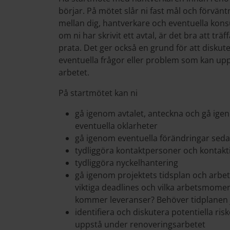
börjar. På mötet slår ni fast mål och förvänt
mellan dig, hantverkare och eventuella kons
om ni har skrivit ett avtal, är det bra att träf
prata. Det ger också en grund för att diskut
eventuella frågor eller problem som kan up
arbetet.
På startmötet kan ni
gå igenom avtalet, anteckna och gå ig
eventuella oklarheter
gå igenom eventuella förändringar seda
tydliggöra kontaktpersoner och kontakt
tydliggöra nyckelhantering
gå igenom projektets tidsplan och arbet
viktiga deadlines och vilka arbetsmomen
kommer leveranser? Behöver tidplanen 
identifiera och diskutera potentiella r
uppstå under renoveringsarbetet