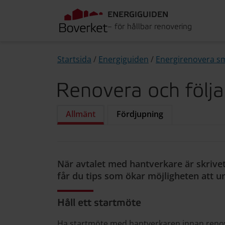
ENERGIGUIDEN
– för hållbar renovering
Startsida
/
Energiguiden
/
Energirenovera s
Renovera och följ
Allmänt
Fördjupning
När avtalet med hantverkare är skrivet
får du tips som ökar möjligheten att un
Håll ett startmöte
Ha startmöte med hantverkaren innan reno