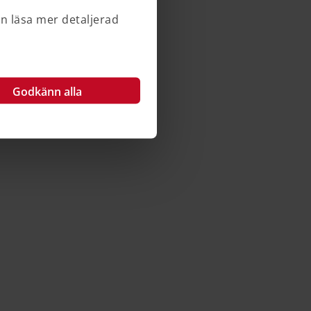
an läsa mer detaljerad
Godkänn alla