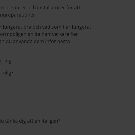
eprenörer och installatörer för att
antireparationer.
r fungerat bra och vad som har fungerat
rmodligen anlita hantverkare fler
kan du använda dem inför nästa
nering:
imlig?
u tänka dig att anlita igen?