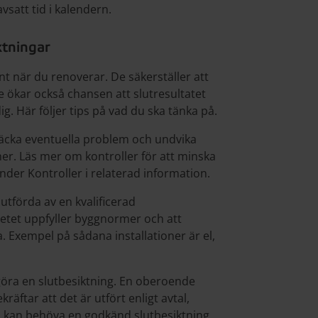
avsatt tid i kalendern.
ktningar
t när du renoverar. De säkerställer att
De ökar också chansen att slutresultatet
g. Här följer tips på vad du ska tänka på.
ptäcka eventuella problem och undvika
r. Läs mer om kontroller för att minska
nder Kontroller i relaterad information.
utförda av en kvalificerad
betet uppfyller byggnormer och att
a. Exempel på sådana installationer är el,
 göra en slutbesiktning. En oberoende
äftar att det är utfört enligt avtal,
Du kan behöva en godkänd slutbesiktning