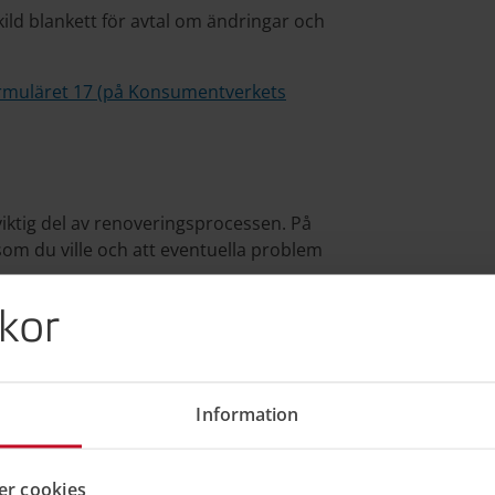
kild blankett för avtal om ändringar och
ormuläret 17 (på Konsumentverkets
viktig del av renoveringsprocessen. På
 som du ville och att eventuella problem
kor
 vara bra att inkludera på slutmötet:
de arbeten som är utförda. Säkerställ att
m arbetet tillsammans med entreprenören,
Information
ts enligt avtalet och att alla överenskomna
efter slutmötet, se till att det finns en
r cookies