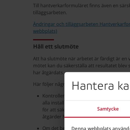
Till hantverkarformuläret finns även en särs
tilläggsarbeten.
Ändringar och tilläggsarbeten Hantverkarf
webbplats)
Håll ett slutmöte
Att ha slutmöte när arbetet är färdigt är en 
mötet kan du säkerställa att resultatet blev
har åtgärdats.
Hantera ka
Här följer några exempel på punkter som kan
Kontrollera och utvärdera resultatet av 
alla installationer fungerar. Gå igeno
Samtycke
för att säkerställa att arbetet har utför
åtgärder har genomförts.
Om det behövs åtgärder eller justeringar 
Denna webbplats använde