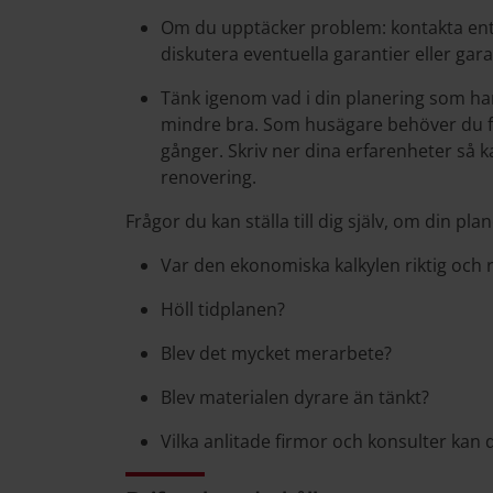
Om du upptäcker problem: kontakta entr
diskutera eventuella garantier eller gar
Tänk igenom vad i din planering som ha
mindre bra. Som husägare behöver du fö
gånger. Skriv ner dina erfarenheter så 
renovering.
Frågor du kan ställa till dig själv, om din pla
Var den ekonomiska kalkylen riktig och r
Höll tidplanen?
Blev det mycket merarbete?
Blev materialen dyrare än tänkt?
Vilka anlitade firmor och konsulter kan d