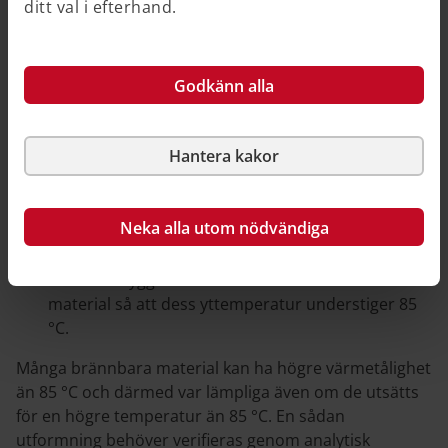
ditt val i efterhand.
Temperaturen på brännbara byggnadsdelar, fasta
installationer och fast inredning ska inte överstiga 85
°C för att skydda mot antändning från varma
Godkänn alla
installationer så som eldstäder och skorstenar.
Skyddet kan uppnås på flera olika sätt beroende på typ
av installation och omkringliggande material:
Hantera kakor
ett tillräckligt stort skyddsavstånd mellan den heta
ytan och den brännbara byggnadsdelen
Neka alla utom nödvändiga
enbart obrännbara byggnadsdelar används i
närheten av heta ytor
den heta byggnadsdelen isoleras med obrännbart
material så att dess yttemperatur understiger 85
°C.
Många brännbara material kan ha högre värmetålighet
än 85 °C och därmed var lämpliga även om de utsätts
för en högre temperatur än 85 °C. En sådan
utformning behöver verifieras genom analytisk