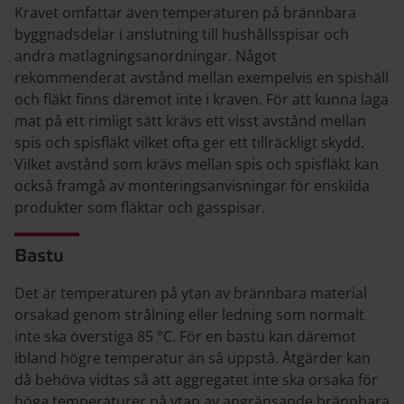
Kravet omfattar även temperaturen på brännbara
byggnadsdelar i anslutning till hushållsspisar och
andra matlagningsanordningar. Något
rekommenderat avstånd mellan exempelvis en spishäll
och fläkt finns däremot inte i kraven. För att kunna laga
mat på ett rimligt sätt krävs ett visst avstånd mellan
spis och spisfläkt vilket ofta ger ett tillräckligt skydd.
Vilket avstånd som krävs mellan spis och spisfläkt kan
också framgå av monteringsanvisningar för enskilda
produkter som fläktar och gasspisar.
Bastu
Det är temperaturen på ytan av brännbara material
orsakad genom strålning eller ledning som normalt
inte ska överstiga 85 °C. För en bastu kan däremot
ibland högre temperatur än så uppstå. Åtgärder kan
då behöva vidtas så att aggregatet inte ska orsaka för
höga temperaturer på ytan av angränsande brännbara