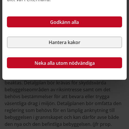
omfattning är viktiga utgångspunkter för
bedömningen. (prop. 2017/18:167 sid. 14)
Ett tydligare och enklare detaljplanekrav, prop.
Godkänn alla
2017/18:167 (på Sveriges riksdags webbplats)
Befintlig bebyggelse
Hantera kakor
Förekomsten av befintlig bebyggelse aktualiserar i sig
inte detaljplanekravet. Avgörande för detaljplanekravet
är vilket inflytande samhället behöver över
Neka alla utom nödvändiga
bebyggelsen och dess förändringar, samt i vilken
omfattning allmänna eller enskilda intressen behöver
beaktas. Detaljplan bör krävas för skyddsvärda
bebyggelseområden av riksintresse samt om det
behövs bestämmelser för att bevara eller trygga
väsentliga drag i miljön. Detaljplanen bör omfatta den
reglering som behövs för en lämplig anknytning till
bebyggelsen i grannskapet och kan därför avse både
den nya och den befintliga bebyggelsen. (jfr prop.