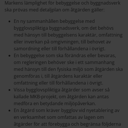
Markens lämplighet för bebyggelse och byggnadsverk
ska prövas med detaljplan om åtgärden gäller:
En ny sammanhållen bebyggelse med
bygglovspliktiga byggnadsverk, om det behövs
med hänsyn till bebyggelsens karaktär, omfattning
eller inverkan på omgivningen, till behovet av
samordning eller till förhållandena i övrigt.
En bebyggelse som ska förändras eller bevaras,
om regleringen behöver ske i ett sammanhang
med hänsyn till den fysiska miljö som åtgärden ska
genomföras i, till åtgärdens karaktär eller
omfattning eller till förhållandena i övrigt.
Vissa bygglovspliktiga åtgärder som avser så
kallade MKB-projekt, om åtgärden kan antas
medföra en betydande miljöpåverkan.
En åtgärd som kräver bygglov vid nyetablering av
en verksamhet som omfattas av lagen om
åtgärder för att förebygga och begränsa följderna