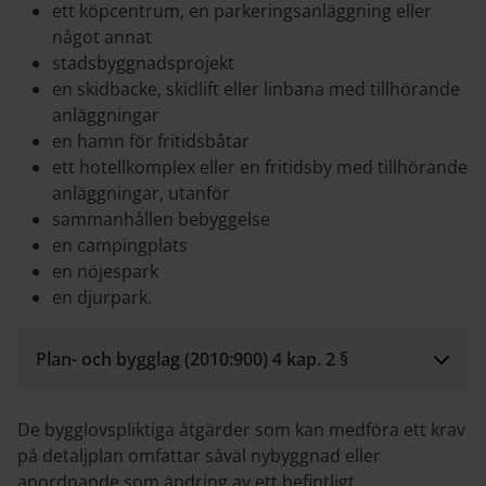
ett köpcentrum, en parkeringsanläggning eller
något annat
stadsbyggnadsprojekt
en skidbacke, skidlift eller linbana med tillhörande
anläggningar
en hamn för fritidsbåtar
ett hotellkomplex eller en fritidsby med tillhörande
anläggningar, utanför
sammanhållen bebyggelse
en campingplats
en nöjespark
en djurpark.
Plan- och bygglag (2010:900) 4 kap. 2 §
De bygglovspliktiga åtgärder som kan medföra ett krav
på detaljplan omfattar såväl nybyggnad eller
anordnande som ändring av ett befintligt