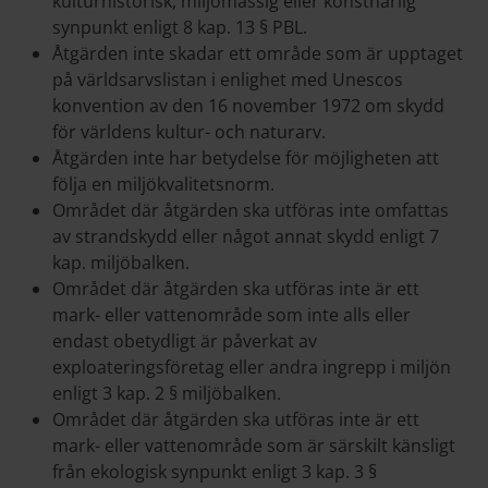
kulturhistorisk, miljömässig eller konstnärlig
synpunkt enligt 8 kap. 13 § PBL.
Åtgärden inte skadar ett område som är upptaget
på världsarvslistan i enlighet med Unescos
konvention av den 16 november 1972 om skydd
för världens kultur- och naturarv.
Åtgärden inte har betydelse för möjligheten att
följa en miljökvalitetsnorm.
Området där åtgärden ska utföras inte omfattas
av strandskydd eller något annat skydd enligt 7
kap. miljöbalken.
Området där åtgärden ska utföras inte är ett
mark- eller vattenområde som inte alls eller
endast obetydligt är påverkat av
exploateringsföretag eller andra ingrepp i miljön
enligt 3 kap. 2 § miljöbalken.
Området där åtgärden ska utföras inte är ett
mark- eller vattenområde som är särskilt känsligt
från ekologisk synpunkt enligt 3 kap. 3 §