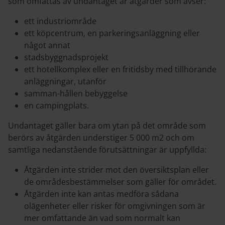
som omfattas av undantaget är åtgärder som avser:
ett industriområde
ett köpcentrum, en parkeringsanläggning eller
något annat
stadsbyggnadsprojekt
ett hotellkomplex eller en fritidsby med tillhörande
anläggningar, utanför
samman-hållen bebyggelse
en campingplats.
Undantaget gäller bara om ytan på det område som
berörs av åtgärden understiger 5 000 m2 och om
samtliga nedanstående förutsättningar är uppfyllda:
Åtgärden inte strider mot den översiktsplan eller
de områdesbestämmelser som gäller för området.
Åtgärden inte kan antas medföra sådana
olägenheter eller risker för omgivningen som är
mer omfattande än vad som normalt kan