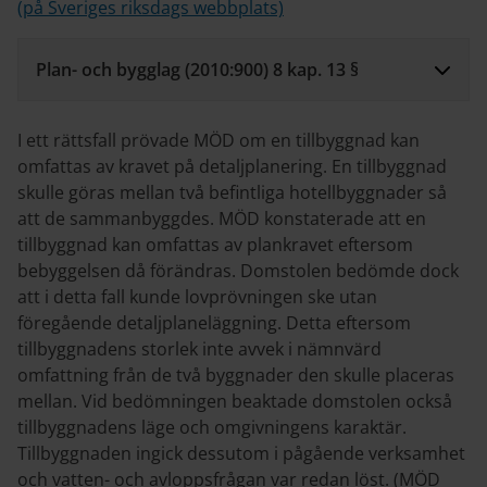
(på Sveriges riksdags webbplats)
Plan- och bygglag (2010:900) 8 kap. 13 §
I ett rättsfall prövade MÖD om en tillbyggnad kan
omfattas av kravet på detaljplanering. En tillbyggnad
skulle göras mellan två befintliga hotellbyggnader så
att de sammanbyggdes. MÖD konstaterade att en
tillbyggnad kan omfattas av plankravet eftersom
bebyggelsen då förändras. Domstolen bedömde dock
att i detta fall kunde lovprövningen ske utan
föregående detaljplaneläggning. Detta eftersom
tillbyggnadens storlek inte avvek i nämnvärd
omfattning från de två byggnader den skulle placeras
mellan. Vid bedömningen beaktade domstolen också
tillbyggnadens läge och omgivningens karaktär.
Tillbyggnaden ingick dessutom i pågående verksamhet
och vatten- och avloppsfrågan var redan löst. (MÖD