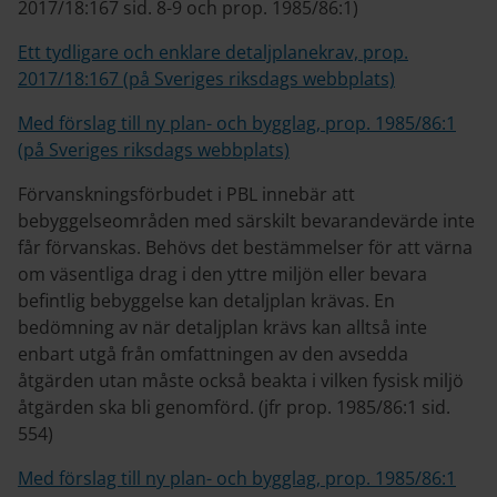
2017/18:167 sid. 8-9 och prop. 1985/86:1)
Ett tydligare och enklare detaljplanekrav, prop.
2017/18:167 (på Sveriges riksdags webbplats)
Med förslag till ny plan- och bygglag, prop. 1985/86:1
(på Sveriges riksdags webbplats)
Förvanskningsförbudet i PBL innebär att
bebyggelseområden med särskilt bevarandevärde inte
får förvanskas. Behövs det bestämmelser för att värna
om väsentliga drag i den yttre miljön eller bevara
befintlig bebyggelse kan detaljplan krävas. En
bedömning av när detaljplan krävs kan alltså inte
enbart utgå från omfattningen av den avsedda
åtgärden utan måste också beakta i vilken fysisk miljö
åtgärden ska bli genomförd. (jfr prop. 1985/86:1 sid.
554)
Med förslag till ny plan- och bygglag, prop. 1985/86:1