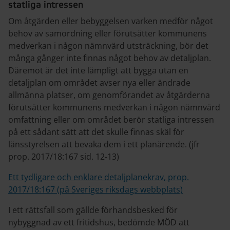
statliga intressen
Om åtgärden eller bebyggelsen varken medför något
behov av samordning eller förutsätter kommunens
medverkan i någon nämnvärd utsträckning, bör det
många gånger inte finnas något behov av detaljplan.
Däremot är det inte lämpligt att bygga utan en
detaljplan om området avser nya eller ändrade
allmänna platser, om genomförandet av åtgärderna
förutsätter kommunens medverkan i någon nämnvärd
omfattning eller om området berör statliga intressen
på ett sådant sätt att det skulle finnas skäl för
länsstyrelsen att bevaka dem i ett planärende. (jfr
prop. 2017/18:167 sid. 12-13)
Ett tydligare och enklare detaljplanekrav, prop.
2017/18:167 (på Sveriges riksdags webbplats)
I ett rättsfall som gällde förhandsbesked för
nybyggnad av ett fritidshus, bedömde MÖD att