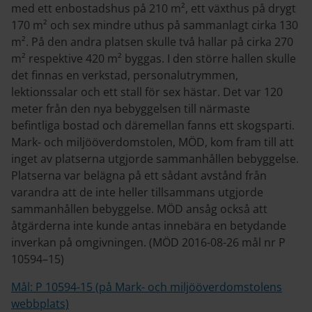
med ett enbostadshus på 210 m², ett växthus på drygt
170 m² och sex mindre uthus på sammanlagt cirka 130
m². På den andra platsen skulle två hallar på cirka 270
m² respektive 420 m² byggas. I den större hallen skulle
det finnas en verkstad, personalutrymmen,
lektionssalar och ett stall för sex hästar. Det var 120
meter från den nya bebyggelsen till närmaste
befintliga bostad och däremellan fanns ett skogsparti.
Mark- och miljööverdomstolen, MÖD, kom fram till att
inget av platserna utgjorde sammanhållen bebyggelse.
Platserna var belägna på ett sådant avstånd från
varandra att de inte heller tillsammans utgjorde
sammanhållen bebyggelse. MÖD ansåg också att
åtgärderna inte kunde antas innebära en betydande
inverkan på omgivningen. (MÖD 2016-08-26 mål nr P
10594–15)
Mål: P 10594-15 (på Mark- och miljööverdomstolens
webbplats)