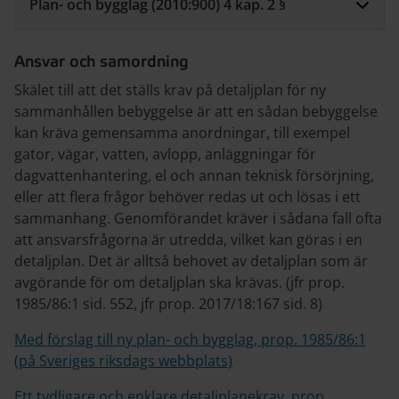
Plan- och bygglag (2010:900) 4 kap. 2 §
Ansvar och samordning
Skälet till att det ställs krav på detaljplan för ny
sammanhållen bebyggelse är att en sådan bebyggelse
kan kräva gemensamma anordningar, till exempel
gator, vägar, vatten, avlopp, anläggningar för
dagvattenhantering, el och annan teknisk försörjning,
eller att flera frågor behöver redas ut och lösas i ett
sammanhang. Genomförandet kräver i sådana fall ofta
att ansvarsfrågorna är utredda, vilket kan göras i en
detaljplan. Det är alltså behovet av detaljplan som är
avgörande för om detaljplan ska krävas. (jfr prop.
1985/86:1 sid. 552, jfr prop. 2017/18:167 sid. 8)
Med förslag till ny plan- och bygglag, prop. 1985/86:1
(på Sveriges riksdags webbplats)
Ett tydligare och enklare detaljplanekrav, prop.