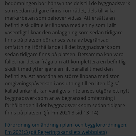
bedömningen bör hänsyn tas dels till de byggnadsverk
som sedan tidigare finns i området, dels till vilka
markarbeten som behöver vidtas. Att ersätta en
befintlig skidlift eller linbana med en ny som i allt
väsentligt liknar den anläggning som sedan tidigare
finns på platsen bör anses vara av begränsad
omfattning i förhållande till det byggnadsverk som
sedan tidigare finns på platsen. Detsamma kan vara
fallet när det är fråga om att komplettera en befintlig
skidlift med ytterligare en lift parallellt med den
befintliga. Att anordna en större linbana med stor
omgivningspåverkan i anslutning till en liten låg så
kallad ankarlift kan vanligtvis inte anses utgöra ett nytt
byggnadsverk som är av begränsad omfattning i
förhållande till det byggnadsverk som sedan tidigare
finns på platsen. (jfr Fm 2021:3 sid.13–14)
Förordning om ändring i plan- och byggförordningen,
Fm 2021:3 (på Regeringskansliets webbplats)