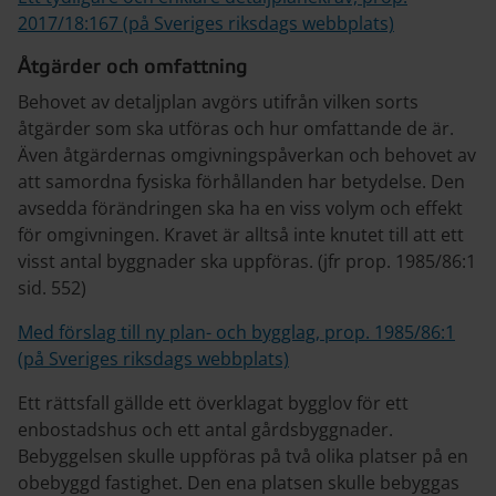
2017/18:167 (på Sveriges riksdags webbplats)
Åtgärder och omfattning
Behovet av detaljplan avgörs utifrån vilken sorts
åtgärder som ska utföras och hur omfattande de är.
Även åtgärdernas omgivningspåverkan och behovet av
att samordna fysiska förhållanden har betydelse. Den
avsedda förändringen ska ha en viss volym och effekt
för omgivningen. Kravet är alltså inte knutet till att ett
visst antal byggnader ska uppföras. (jfr prop. 1985/86:1
sid. 552)
Med förslag till ny plan- och bygglag, prop. 1985/86:1
(på Sveriges riksdags webbplats)
Ett rättsfall gällde ett överklagat bygglov för ett
enbostadshus och ett antal gårdsbyggnader.
Bebyggelsen skulle uppföras på två olika platser på en
obebyggd fastighet. Den ena platsen skulle bebyggas