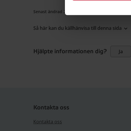
Senast ändrad 21 december 2022
•
Publicerad 
Så här kan du källhänvisa till denna sida
Hjälpte informationen dig?
Ja
Kontakta oss
Kontakta oss