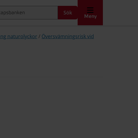
Sök
Meny
ing naturolyckor
/
Översvämningsrisk vid