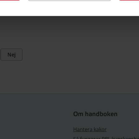
28 februari 2018
Nej
Om handboken
Hantera kakor