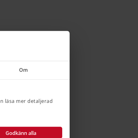
Om
an läsa mer detaljerad
Godkänn alla