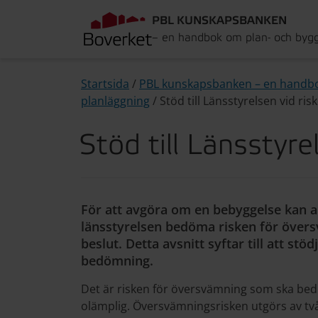
PBL KUNSKAPSBANKEN
– en handbok om plan- och byg
Startsida
/
PBL kunskapsbanken – en handb
planläggning
/
Stöd till Länsstyrelsen vid r
Stöd till Länsstyr
För att avgöra om en bebyggelse kan a
länsstyrelsen bedöma risken för öve
beslut. Detta avsnitt syftar till att stö
bedömning.
Det är risken för översvämning som ska bed
olämplig. Översvämningsrisken utgörs av tv