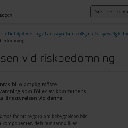
glagen
ok
/
Detaljplanering
/
Länsstyrelsens tillsyn
/
Tillsynsvägledn
iskbedömning
elsen vid riskbedömning
ntas bli olämplig måste
rsvämning som följer av kommunens
dja länsstyrelsen vid denna
ömas för att avgöra om bebyggelsen blir
å komponenter, dels hur sannolik en