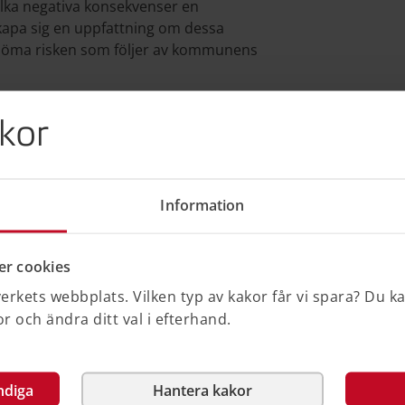
ilka negativa konsekvenser en
kapa sig en uppfattning om dessa
edöma risken som följer av kommunens
e utgångspunkter för planläggning,
kor
exempel på när avsteg från de
motiverade.
Information
r cookies
rkets webbplats. Vilken typ av kakor får vi spara? Du k
 och ändra ditt val i efterhand.
es riksdags webbplats)
 Sveriges riksdags webbplats)
ndiga
Hantera kakor