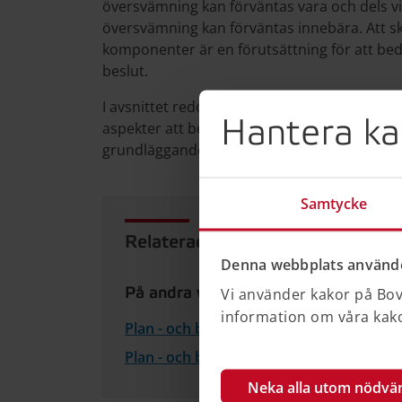
översvämning kan förväntas vara och dels v
översvämning kan förväntas innebära. Att s
komponenter är en förutsättning för att b
beslut.
I avsnittet redogörs för några grundläggand
Hantera ka
aspekter att beakta vid riskbedömning och 
grundläggande utgångspunkterna kan vara 
Samtycke
Relaterad information
Denna webbplats använde
På andra webbplatser
Vi använder kakor på Bove
information om våra kakor
Plan - och bygglag (2010:900) (på Sverig
Plan - och byggförordning (2011:338) (på
Neka alla utom nödvä