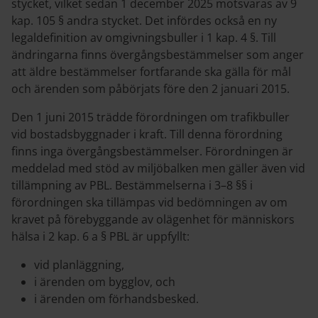
stycket, vilket sedan 1 december 2025 motsvaras av 9
kap. 105 § andra stycket. Det infördes också en ny
legaldefinition av omgivningsbuller i 1 kap. 4 §. Till
ändringarna finns övergångsbestämmelser som anger
att äldre bestämmelser fortfarande ska gälla för mål
och ärenden som påbörjats före den 2 januari 2015.
Den 1 juni 2015 trädde förordningen om trafikbuller
vid bostadsbyggnader i kraft. Till denna förordning
finns inga övergångsbestämmelser. Förordningen är
meddelad med stöd av miljöbalken men gäller även vid
tillämpning av PBL. Bestämmelserna i 3–8 §§ i
förordningen ska tillämpas vid bedömningen av om
kravet på förebyggande av olägenhet för människors
hälsa i 2 kap. 6 a § PBL är uppfyllt:
vid planläggning,
i ärenden om bygglov, och
i ärenden om förhandsbesked.