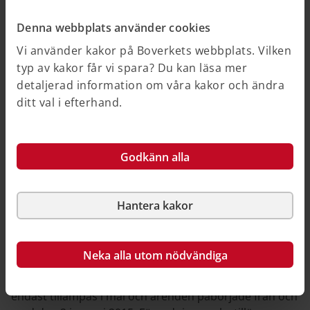
Denna webbplats använder cookies
Plan- och bygglag (2010:900) 1 kap. 4 §
Vi använder kakor på Boverkets webbplats. Vilken
typ av kakor får vi spara? Du kan läsa mer
detaljerad information om våra kakor och ändra
Förordning (2015:216) om trafikbuller vid
ditt val i efterhand.
bostadsbyggnader 1–8 §§
Godkänn alla
Miljöbalk (1998:808) 9 kap. 12 §
Hantera kakor
Kan riktvärdena i förordningen om
trafikbuller vid bostadsbyggnader tillämpas i
äldre ärenden?
Neka alla utom nödvändiga
Förordningen med riktvärden för trafikbuller ska
endast tillämpas i mål och ärenden påbörjade från och