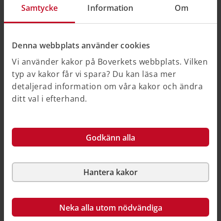
eller ett utformningskrav, kan detta leda till att en
Samtycke
Information
Om
åtgärd inte kan utföras.
Denna webbplats använder cookies
Plan- och bygglag (2010:900) 8 kap. 13 §
Vi använder kakor på Boverkets webbplats. Vilken
typ av kakor får vi spara? Du kan läsa mer
Boverkets föreskrifter om skydd med hänsyn
detaljerad information om våra kakor och ändra
till hygien, hälsa och miljö samt hushållning med
ditt val i efterhand.
vatten och avfall, BFS 2024:8 – 12 kap. Allmänt
vid ändring av byggnader, 5 §
Godkänn alla
Vilka kriterier finns för förbudet mot
Hantera kakor
förvanskning vid ändring?
En åtgärd ska uppfylla alla följande kriterier, för att inte
anses medföra en förvanskning:
Neka alla utom nödvändiga