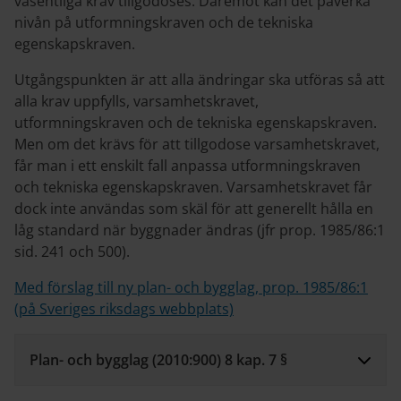
väsentliga krav tillgodoses. Däremot kan det påverka
nivån på utformningskraven och de tekniska
egenskapskraven.
Utgångspunkten är att alla ändringar ska utföras så att
alla krav uppfylls, varsamhetskravet,
utformningskraven och de tekniska egenskapskraven.
Men om det krävs för att tillgodose varsamhetskravet,
får man i ett enskilt fall anpassa utformningskraven
och tekniska egenskapskraven. Varsamhetskravet får
dock inte användas som skäl för att generellt hålla en
låg standard när byggnader ändras (jfr prop. 1985/86:1
sid. 241 och 500).
Med förslag till ny plan- och bygglag, prop. 1985/86:1
(på Sveriges riksdags webbplats)
Plan- och bygglag (2010:900) 8 kap. 7 §