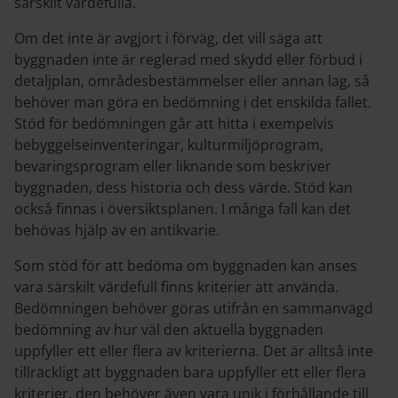
särskilt värdefulla.
Om det inte är avgjort i förväg, det vill säga att
byggnaden inte är reglerad med skydd eller förbud i
detaljplan, områdesbestämmelser eller annan lag, så
behöver man göra en bedömning i det enskilda fallet.
Stöd för bedömningen går att hitta i exempelvis
bebyggelseinventeringar, kulturmiljöprogram,
bevaringsprogram eller liknande som beskriver
byggnaden, dess historia och dess värde. Stöd kan
också finnas i översiktsplanen. I många fall kan det
behövas hjälp av en antikvarie.
Som stöd för att bedöma om byggnaden kan anses
vara särskilt värdefull finns kriterier att använda.
Bedömningen behöver göras utifrån en sammanvägd
bedömning av hur väl den aktuella byggnaden
uppfyller ett eller flera av kriterierna. Det är alltså inte
tillräckligt att byggnaden bara uppfyller ett eller flera
kriterier, den behöver även vara unik i förhållande till