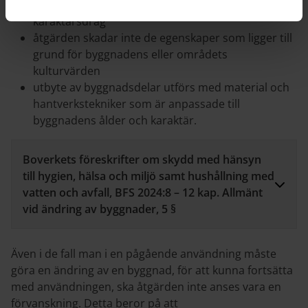
åtgärden förändrar inte byggnadens
karaktärsdrag
åtgärden skadar inte de egenskaper som ligger till
grund för byggnadens eller områdets
kulturvärden
utbyte av byggnadsdelar utförs med material och
hantverkstekniker som är anpassade till
byggnadens ålder och karaktär.
Boverkets föreskrifter om skydd med hänsyn
till hygien, hälsa och miljö samt hushållning med
vatten och avfall, BFS 2024:8 – 12 kap. Allmänt
vid ändring av byggnader, 5 §
Även i de fall man i en pågående användning måste
göra en ändring av en byggnad, för att kunna fortsätta
med användningen, ska åtgärden inte anses vara en
förvanskning. Detta beror på att