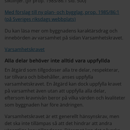
siktlinjer. (jfr prop. 1985/86:1 sid. 500)
Med förslag till ny plan- och bygglag, prop. 1985/86:1
(på Sveriges riksdags webbplats)
Du kan läsa mer om byggnadens karaktärsdrag och
innebörden av varsamhet på sidan Varsamhetskravet.
Varsamhetskravet
Alla delar behöver inte alltid vara uppfyllda
En åtgärd som tillgodoser alla tre delar, respekterar,
tar tillvara och bibehåller, anses uppfylla
varsamhetskravet. En åtgärd kan dock uppfylla kravet
på varsamhet även utan att uppfylla alla delar,
eftersom kravnivån beror på vilka värden och kvaliteter
som byggnaden har före ändringen.
Varsamhetskravet är ett generellt hänsynskrav, men
det ska inte tillämpas så att det hindrar att andra