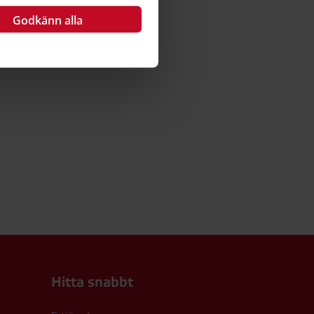
Godkänn alla
Hitta snabbt