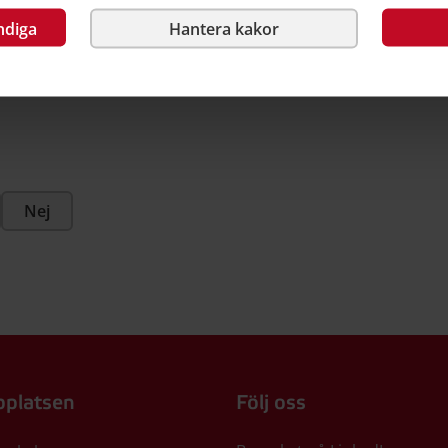
ndiga
Hantera kakor
l 2018
Nej
platsen
Följ oss