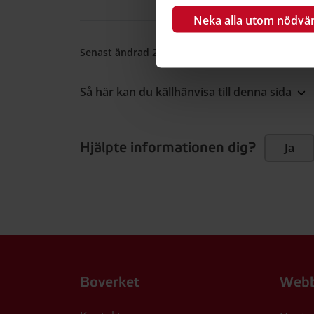
Neka alla utom nödvä
Senast ändrad 27 maj 2026
•
Publicerad 24 apri
Så här kan du källhänvisa till denna sida
Hjälpte informationen dig?
Ja
Boverket
Webb