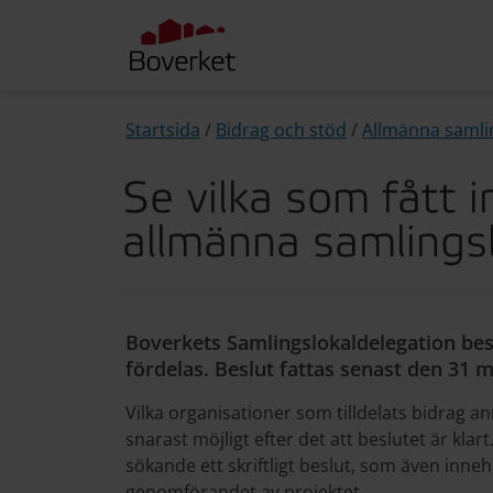
Startsida
/
Bidrag och stöd
/
Allmänna samlin
Se vilka som fått i
allmänna samlings
Boverkets Samlingslokaldelegation besl
fördelas. Beslut fattas senast den 31 m
Vilka organisationer som tilldelats bidrag 
snarast möjligt efter det att beslutet är klart
sökande ett skriftligt beslut, som även innehå
genomförandet av projektet.