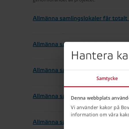
Allmänna samlingslokaler får totalt 
Allmänna samlingslokaler i landet få
Hantera ka
Allmänna samlingslokaler i landet få
Samtycke
Allmänna samlingslokaler i landet få
Denna webbplats använde
Vi använder kakor på Bove
information om våra kakor
Allmänna samlingslokaler i landet få