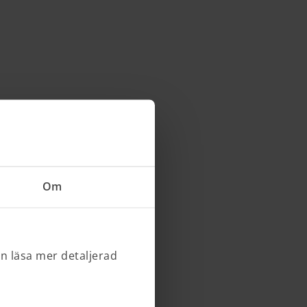
Om
an läsa mer detaljerad