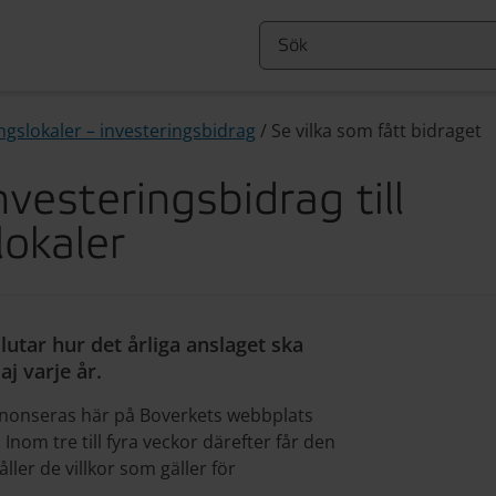
gslokaler – investeringsbidrag
/
Se vilka som fått bidraget
nvesteringsbidrag till
lokaler
utar hur det årliga anslaget ska
aj varje år.
annonseras här på Boverkets webbplats
. Inom tre till fyra veckor därefter får den
ller de villkor som gäller för