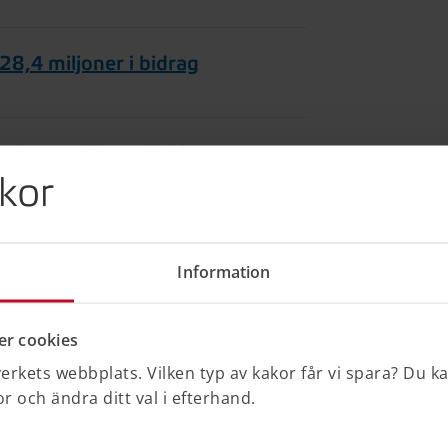
28,4 miljoner i bidrag
r 27,1 miljoner i bidrag
kor
r 33,1 miljoner i bidrag
Information
r 32,9 miljoner i bidrag
r cookies
rkets webbplats. Vilken typ av kakor får vi spara? Du k
 och ändra ditt val i efterhand.
r 28 miljoner i bidrag