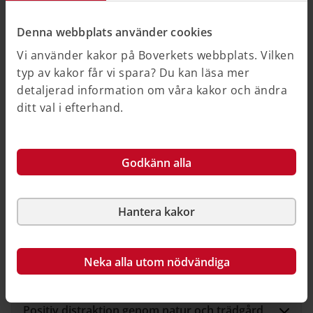
Sökträffarna har därefter bedömts och sammanställts
i rapporten. Här nedan följer några exempel baserat
Denna webbplats använder cookies
på material ur de två rapporterna. Exemplen tar upp
Vi använder kakor på Boverkets webbplats. Vilken
vilka faktorer och utfallsmått som har studerats och
typ av kakor får vi spara? Du kan läsa mer
hur evidensläget ser ut.
detaljerad information om våra kakor och ändra
ditt val i efterhand.
Utöver ovanstående rapporter arbetar CVA
kontinuerligt med evidensbaserade konceptprogram
inriktade på särskilda typer av vårdmiljöer, exempelvis
operationsavdelningar eller lokaler för öppenvård.
Godkänn alla
Under våren 2022 färdigställs konceptprogram för
primärvårdslokaler med huvudfokus vårdcentraler.
Konceptprogrammen görs på uppdrag och med
Hantera kakor
finansiering av PTS Forum.
Läs mer om konceptprogram och forskning under
Neka alla utom nödvändiga
”Relaterad information".
Positiv distraktion genom natur och trädgård