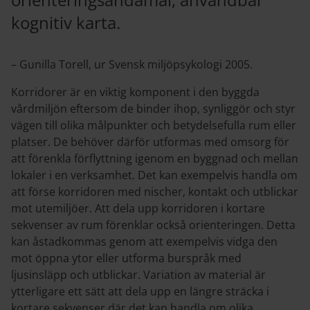
kognitiv karta.
– Gunilla Torell, ur Svensk miljöpsykologi 2005.
Korridorer är en viktig komponent i den byggda
vårdmiljön eftersom de binder ihop, synliggör och styr
vägen till olika målpunkter och betydelsefulla rum eller
platser. De behöver därför utformas med omsorg för
att förenkla förflyttning igenom en byggnad och mellan
lokaler i en verksamhet. Det kan exempelvis handla om
att förse korridoren med nischer, kontakt och utblickar
mot utemiljöer. Att dela upp korridoren i kortare
sekvenser av rum förenklar också orienteringen. Detta
kan åstadkommas genom att exempelvis vidga den
mot öppna ytor eller utforma burspråk med
ljusinsläpp och utblickar. Variation av material är
ytterligare ett sätt att dela upp en längre sträcka i
kortare sekvenser där det kan handla om olika