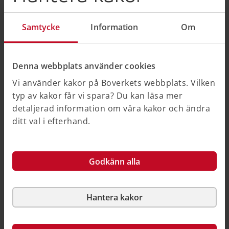
Samtycke
Information
Om
Denna webbplats använder cookies
Vi använder kakor på Boverkets webbplats. Vilken
typ av kakor får vi spara? Du kan läsa mer
Skulpturala armaturer i kombination med konst och golvets
detaljerad information om våra kakor och ändra
blåa kulör gör rummet unikt på ett sätt som kan ge minnet
stöd. Eastmaninstitutet. Arkitekt: Nyréns arkitektkontor. Foto:
ditt val i efterhand.
Björn Lofterud
Rumssamband och rörelsemönster
Godkänn alla
En vårdverksamhet utgörs av olika flöden och
zonindelningar som inverkar på rörelsemönster för
patienter och personal. Det har betydelse för att
Hantera kakor
vården ska kunna fungera effektivt, patient- och
personalsäkert. Överblickbarhet är exempelvis en