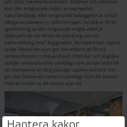
och plats i vårdverksamheten. Siktlinjer och utblickar
mot den omgivande miljön av exempelvis
naturlandskap, eller omgivande bebyggelse är också
viktiga att planera in i utformningen. De bidrar till en
igenkänning av den omgivande miljön vilket är
hjälpsamt för att förstå sin placering och sitt
sammanhang inne i byggnaden. Konstverk kan utgöra
unika riktmärken som gör det enklare att förstå
verksamhetens rumssamband. Utblickar och dagsljus
stödjer orienterbarhet samtidigt som de kan bidra till
att exempelvis en lång passage upplevs kortare. Det
gör den lättare att hantera samtidigt som det berikar
med en vacker vy att stanna upp vid.
Hantera kakor