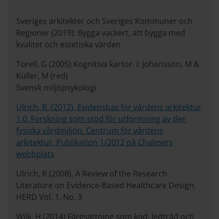
Sveriges arkitekter och Sveriges Kommuner och
Regioner (2019): Bygga vackert, att bygga med
kvalitet och estetiska värden
Torell, G (2005) Kognitiva kartor. I: Johansson, M &
Küller, M (red)
Svensk miljöpsykologi
Ulrich, R. (2012), Evidensbas för vårdens arkitektur
1.0. Forskning som stöd för utformning av den
fysiska vårdmiljön. Centrum för vårdens
arkitektur, Publikation 1/2012 på Chalmers
webbplats
Ulrich, R (2008), A Review of the Research
Literature on Evidence-Based Healthcare Design.
HERD Vol. 1, No. 3
Wijk, H (2014) Färgsättning som kod, ledtråd och