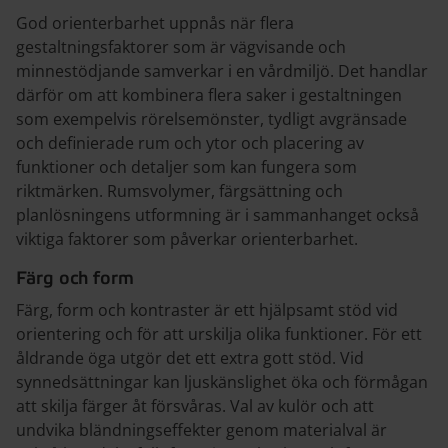
God orienterbarhet uppnås när flera
gestaltningsfaktorer som är vägvisande och
minnestödjande samverkar i en vårdmiljö. Det handlar
därför om att kombinera flera saker i gestaltningen
som exempelvis rörelsemönster, tydligt avgränsade
och definierade rum och ytor och placering av
funktioner och detaljer som kan fungera som
riktmärken. Rumsvolymer, färgsättning och
planlösningens utformning är i sammanhanget också
viktiga faktorer som påverkar orienterbarhet.
Färg och form
Färg, form och kontraster är ett hjälpsamt stöd vid
orientering och för att urskilja olika funktioner. För ett
åldrande öga utgör det ett extra gott stöd. Vid
synnedsättningar kan ljuskänslighet öka och förmågan
att skilja färger åt försvåras. Val av kulör och att
undvika bländningseffekter genom materialval är