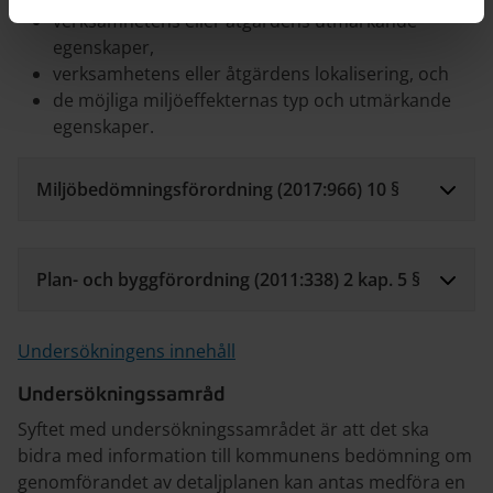
verksamhetens eller åtgärdens utmärkande
egenskaper,
verksamhetens eller åtgärdens lokalisering, och
de möjliga miljöeffekternas typ och utmärkande
egenskaper.
Miljöbedömningsförordning (2017:966) 10 §
Plan- och byggförordning (2011:338) 2 kap. 5 §
Undersökningens innehåll
Undersökningssamråd
Syftet med undersökningssamrådet är att det ska
bidra med information till kommunens bedömning om
genomförandet av detaljplanen kan antas medföra en