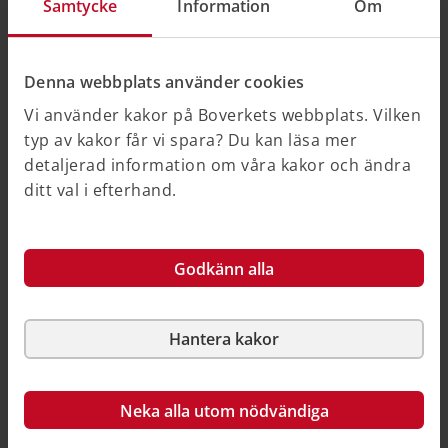
Samtycke
Information
Om
en skidbacke, skidlift eller linbana med tillhörande
anläggningar,
en hamn för fritidsbåtar,
ett hotellkomplex eller en fritidsby med tillhörande
Denna webbplats använder cookies
anläggningar, utanför sammanhållen bebyggelse,
Vi använder kakor på Boverkets webbplats. Vilken
en campingplats,
typ av kakor får vi spara? Du kan läsa mer
en nöjespark,
detaljerad information om våra kakor och ändra
en djurpark,
ditt val i efterhand.
en spårväg, eller
en tunnelbana.
Godkänn alla
Plan- och bygglag (2010:900) 4 kap. 34 §
Hantera kakor
Plan- och bygglag (2010:900) 5 kap. 11 a §
Neka alla utom nödvändiga
I dessa fall ska undersökningen även ta hänsyn till: