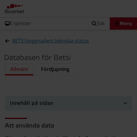
E-tjänster
sök
Meny
BETSI byggnaders tekniska status
Databasen för Betsi
Allmänt
Fördjupning
Innehåll på sidan
Att använda data