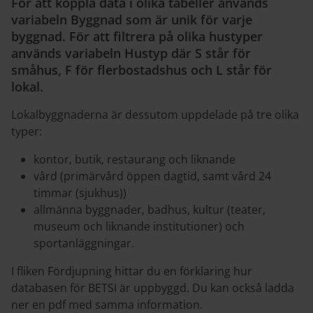
För att koppla data i olika tabeller används
variabeln Byggnad som är unik för varje
byggnad. För att filtrera på olika hustyper
används variabeln Hustyp där S står för
småhus, F för flerbostadshus och L står för
lokal.
Lokalbyggnaderna är dessutom uppdelade på tre olika
typer:
kontor, butik, restaurang och liknande
vård (primärvård öppen dagtid, samt vård 24
timmar (sjukhus))
allmänna byggnader, badhus, kultur (teater,
museum och liknande institutioner) och
sportanläggningar.
I fliken Fördjupning hittar du en förklaring hur
databasen för BETSI är uppbyggd. Du kan också ladda
ner en pdf med samma information.