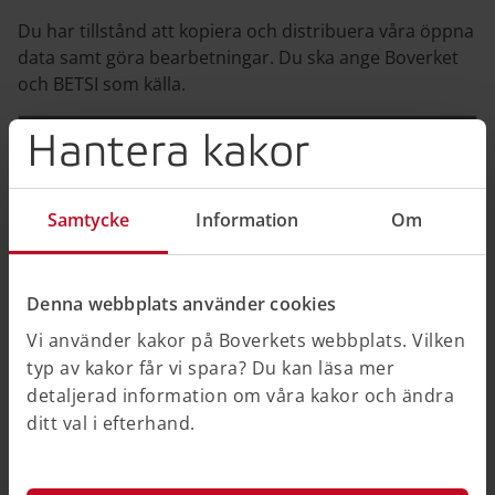
Du har tillstånd att kopiera och distribuera våra öppna
data samt göra bearbetningar. Du ska ange Boverket
och BETSI som källa.
Hantera kakor
Data från undersökningen om byggnaders
tekniska status
BETSI databas v2 (Zip, 999 kB)
Samtycke
Information
Om
Besiktningsprotokoll (Zip, 4,21 MB)
Denna webbplats använder cookies
Beskrivning av databasen (Pdf, 89 kB)
Vi använder kakor på Boverkets webbplats. Vilken
typ av kakor får vi spara? Du kan läsa mer
detaljerad information om våra kakor och ändra
ditt val i efterhand.
Relaterad information