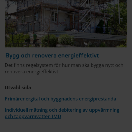
Bygg och renovera energieffektivt
Det finns regelsystem för hur man ska bygga nytt och
renovera energieffektivt.
Utvald sida
Primärenergital och byggnadens energiprestanda
Individuell mätning och debitering av uppvärmning
och tappvarmvatten IMD