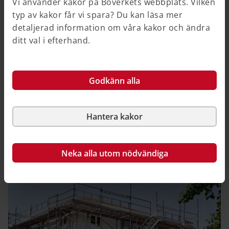
Vi använder kakor på Boverkets webbplats. Vilken
typ av kakor får vi spara? Du kan läsa mer
detaljerad information om våra kakor och ändra
ditt val i efterhand.
Hållbart byggande och förvaltning
Om arbetet för ett hållbart byggande ur alla
hållbarhetsaspekter.
Godkänn alla
Utvalda sidor
Hantera kakor
Miljöindikatorer
Livscykelanalys
Neka alla utom nödvändiga