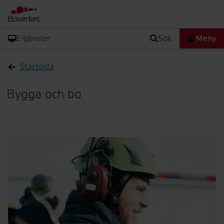
E-tjänster
sök
Meny
Startsida
Bygga och bo