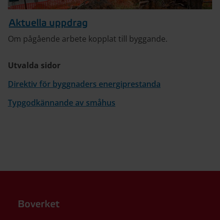
Aktuella uppdrag
Om pågående arbete kopplat till byggande.
Utvalda sidor
Direktiv för byggnaders energiprestanda
Typgodkännande av småhus
Boverket