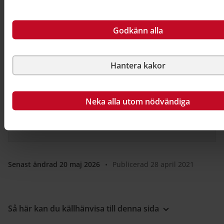
API:et.
Godkänn alla
Relaterad information
Hantera kakor
På Boverket
Neka alla utom nödvändiga
Allmän information om Boverkets API för
energideklarationer
Senast ändrad 20 maj 2026
•
Publicerad 28 april 2021
Så här kan du källhänvisa till denna sida