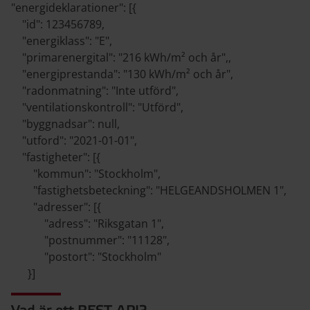
"energideklarationer": [{
"id": 123456789,
"energiklass": "E",
"primarenergital": "216 kWh/m² och år",,
"energiprestanda": "130 kWh/m² och år",
"radonmatning": "Inte utförd",
"ventilationskontroll": "Utförd",
"byggnadsar": null,
"utford": "2021-01-01",
"fastigheter": [{
"kommun": "Stockholm",
"fastighetsbeteckning": "HELGEANDSHOLMEN 1",
"adresser": [{
"adress": "Riksgatan 1",
"postnummer": "11128",
"postort": "Stockholm"
}]