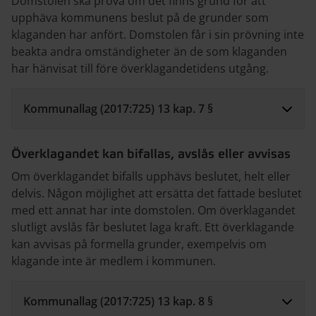
Domstolen ska pröva om det finns grund för att
upphäva kommunens beslut på de grunder som
klaganden har anfört. Domstolen får i sin prövning inte
beakta andra omständigheter än de som klaganden
har hänvisat till före överklagandetidens utgång.
Kommunallag (2017:725) 13 kap. 7 §
Överklagandet kan bifallas, avslås eller avvisas
Om överklagandet bifalls upphävs beslutet, helt eller
delvis. Någon möjlighet att ersätta det fattade beslutet
med ett annat har inte domstolen. Om överklagandet
slutligt avslås får beslutet laga kraft. Ett överklagande
kan avvisas på formella grunder, exempelvis om
klagande inte är medlem i kommunen.
Kommunallag (2017:725) 13 kap. 8 §