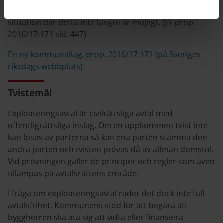
fullständig återgång av ett verkställt beslut i en
situation där detta inte längre är möjligt. (jfr prop.
2016/17:171 sid. 447)
En ny kommunallag, prop. 2016/17:171 (på Sveriges
riksdags webbplats)
Tvistemål
Exploateringsavtal är civilrättsliga avtal med
offentligrättsliga inslag. Om en uppkommen tvist inte
kan lösas av parterna så kan ena parten stämma den
andra parten och tvisten prövas då av allmän domstol.
Vid prövningen gäller de principer och regler som även
tillämpas på avtalsrättens område.
I fråga om exploateringsavtal råder det dock inte full
avtalsfrihet. Kommunens stöd för att begära att
byggherren ska åta sig att vidta eller finansiera