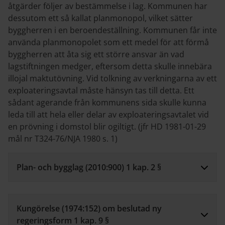
åtgärder följer av bestämmelse i lag. Kommunen har
dessutom ett så kallat planmonopol, vilket sätter
byggherren i en beroendeställning. Kommunen får inte
använda planmonopolet som ett medel för att förmå
byggherren att åta sig ett större ansvar än vad
lagstiftningen medger, eftersom detta skulle innebära
illojal maktutövning. Vid tolkning av verkningarna av ett
exploateringsavtal måste hänsyn tas till detta. Ett
sådant agerande från kommunens sida skulle kunna
leda till att hela eller delar av exploateringsavtalet vid
en prövning i domstol blir ogiltigt. (jfr HD 1981-01-29
mål nr T324-76/NJA 1980 s. 1)
Plan- och bygglag (2010:900) 1 kap. 2 §
Kungörelse (1974:152) om beslutad ny
regeringsform 1 kap. 9 §