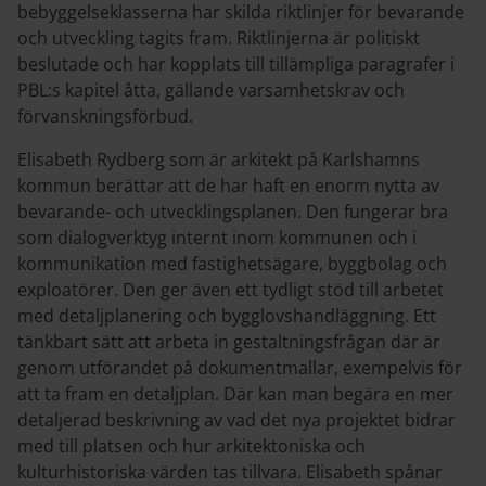
bebyggelseklasserna har skilda riktlinjer för bevarande
och utveckling tagits fram. Riktlinjerna är politiskt
beslutade och har kopplats till tillämpliga paragrafer i
PBL:s kapitel åtta, gällande varsamhetskrav och
förvanskningsförbud.
Elisabeth Rydberg som är arkitekt på Karlshamns
kommun berättar att de har haft en enorm nytta av
bevarande- och utvecklingsplanen. Den fungerar bra
som dialogverktyg internt inom kommunen och i
kommunikation med fastighetsägare, byggbolag och
exploatörer. Den ger även ett tydligt stöd till arbetet
med detaljplanering och bygglovshandläggning. Ett
tänkbart sätt att arbeta in gestaltningsfrågan där är
genom utförandet på dokumentmallar, exempelvis för
att ta fram en detaljplan. Där kan man begära en mer
detaljerad beskrivning av vad det nya projektet bidrar
med till platsen och hur arkitektoniska och
kulturhistoriska värden tas tillvara. Elisabeth spånar