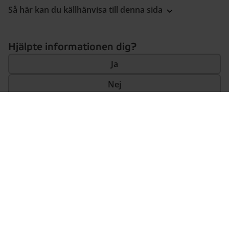
Så här kan du källhänvisa till denna sida
Hjälpte informationen dig?
Ja
Nej
Boverket
Kontakta oss
Lediga jobb