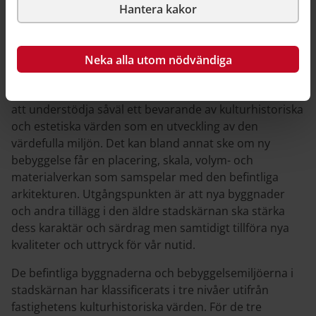
Hantera kakor
Elisabeth Rydberg, arkitekt Karlshamns kommun.
Neka alla utom nödvändiga
Bevara och utveckla med stöd av PBL
Ändamålet med bevarande- och utvecklingsplanen är
att understödja såväl ett bevarande av kulturhistoriska
och estetiska värden som en utveckling av den
värdefulla miljön. Det kan bland annat ske om ny
bebyggelse får en placering, skala, volym- och
materialverkan som samspelar med den befintliga
arkitekturen. Utgångspunkten är att nya byggnader
och andra tillägg i den äldre stadskärnan ska stärka
dess karaktär och särdrag men samtidigt tillföra nya
kvaliteter och uttryck för vår nutid.
De befintliga byggnaderna och bebyggelsemiljöerna i
stadskärnan har klassificerats i tre nivåer utifrån
fastighetens kulturhistoriska värden. För de tre