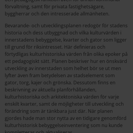
förvaltning, samt för privata fastighetsägare,
byggherrar och den intresserade allmänheten.
Bevarande- och utvecklingsplanen redogör för stadens
historia och dess utbyggnad och vilka kulturvärden i
innerstadens bebyggelse, kvarter och gator som ligger
till grund för riksintresset. Här definieras och
förtydligas kulturhistoriska värden från olika epoker på
ett pedagogiskt sätt. Planen beskriver hur en önskvärd
utveckling av innerstaden som helhet bör se ut men
lyfter även fram betydelsen av stadselement som
gator, torg, kajer och grönska. Dessutom finns en
beskrivning av aktuella planförhållanden,
kulturhistoriska och arkitektoniska värden för varje
enskilt kvarter, samt de möjligheter till utveckling och
förändring som är tänkbara just där. När planen
gjordes hade man stor nytta av en tidigare genomförd
kulturhistorisk bebyggelseinventering som nu kunde
kompletteras och aktualiseras.