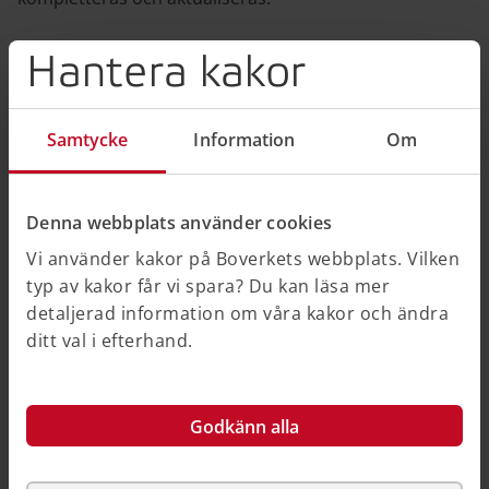
Hantera kakor
Särskilt i början av arbetet med vår
bevarande- och utvecklingsplan var
Samtycke
Information
Om
vissa fastighetsägare och affärsidkare
i staden kritiska och tänkte att den
Denna webbplats använder cookies
skulle stå i vägen för deras
Vi använder kakor på Boverkets webbplats. Vilken
verksamhet. Men efter våra täta
typ av kakor får vi spara? Du kan läsa mer
dialoger så är de flesta numera
detaljerad information om våra kakor och ändra
ditt val i efterhand.
överens om att det är den fina och
välbevarade stadsmiljön som är vårt
varumärke, vår USP (unique selling
Godkänn alla
point).