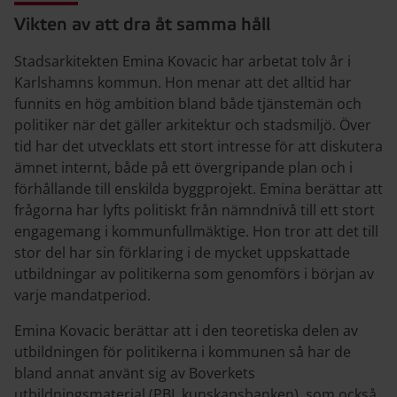
Vikten av att dra åt samma håll
Stadsarkitekten Emina Kovacic har arbetat tolv år i
Karlshamns kommun. Hon menar att det alltid har
funnits en hög ambition bland både tjänstemän och
politiker när det gäller arkitektur och stadsmiljö. Över
tid har det utvecklats ett stort intresse för att diskutera
ämnet internt, både på ett övergripande plan och i
förhållande till enskilda byggprojekt. Emina berättar att
frågorna har lyfts politiskt från nämndnivå till ett stort
engagemang i kommunfullmäktige. Hon tror att det till
stor del har sin förklaring i de mycket uppskattade
utbildningar av politikerna som genomförs i början av
varje mandatperiod.
Emina Kovacic berättar att i den teoretiska delen av
utbildningen för politikerna i kommunen så har de
bland annat använt sig av Boverkets
utbildningsmaterial (PBL kunskapsbanken), som också