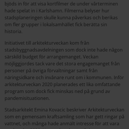
bjöds in för att visa kortfilmer de under vårterminen
hade spelat in i Karlshamn. Filmerna belyser hur
stadsplaneringen skulle kunna påverkas och berikas
om fler grupper i lokalsamhället fick berätta sin
historia.
Initiativet till arkitekturveckan kom från
stadsbyggnadsavdelningen som dock inte hade någon
särskild budget för arrangemanget. Veckan
möjliggjordes tack vare det stora engagemanget från
personer på övriga förvaltningar samt från
näringsidkare och invånare runt om i kommunen. Inför
arkitekturveckan 2020 planerades ett lika omfattande
program som dock fick minskas ned på grund av
pandemisituationen.
Stadsarkitekt Emina Kovacic beskriver Arkitekturveckan
som en gemensam kraftsamling som har gett ringar på
vattnet, och många hade anmält intresse för att vara