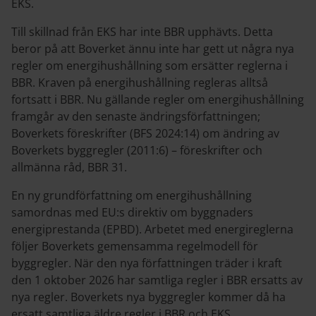
EKS.
Till skillnad från EKS har inte BBR upphävts. Detta
beror på att Boverket ännu inte har gett ut några nya
regler om energihushållning som ersätter reglerna i
BBR. Kraven på energihushållning regleras alltså
fortsatt i BBR. Nu gällande regler om energihushållning
framgår av den senaste ändringsförfattningen;
Boverkets föreskrifter (BFS 2024:14) om ändring av
Boverkets byggregler (2011:6) – föreskrifter och
allmänna råd, BBR 31.
En ny grundförfattning om energihushållning
samordnas med EU:s direktiv om byggnaders
energiprestanda (EPBD). Arbetet med energireglerna
följer Boverkets gemensamma regelmodell för
byggregler. När den nya författningen träder i kraft
den 1 oktober 2026 har samtliga regler i BBR ersatts av
nya regler. Boverkets nya byggregler kommer då ha
ersatt samtliga äldre regler i BBR och EKS.