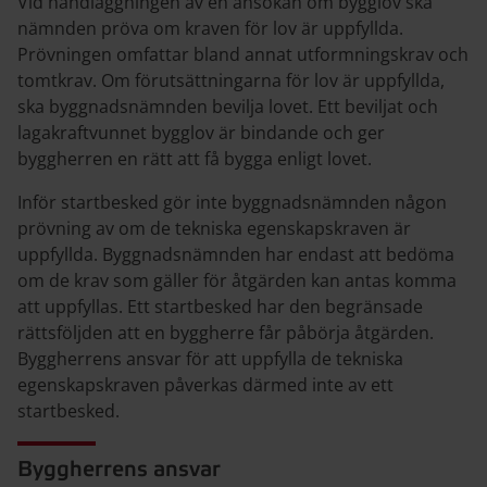
Vid handläggningen av en ansökan om bygglov ska
nämnden pröva om kraven för lov är uppfyllda.
Prövningen omfattar bland annat utformningskrav och
tomtkrav. Om förutsättningarna för lov är uppfyllda,
ska byggnadsnämnden bevilja lovet. Ett beviljat och
lagakraftvunnet bygglov är bindande och ger
byggherren en rätt att få bygga enligt lovet.
Inför startbesked gör inte byggnadsnämnden någon
prövning av om de tekniska egenskapskraven är
uppfyllda. Byggnadsnämnden har endast att bedöma
om de krav som gäller för åtgärden kan antas komma
att uppfyllas. Ett startbesked har den begränsade
rättsföljden att en byggherre får påbörja åtgärden.
Byggherrens ansvar för att uppfylla de tekniska
egenskapskraven påverkas därmed inte av ett
startbesked.
Byggherrens ansvar