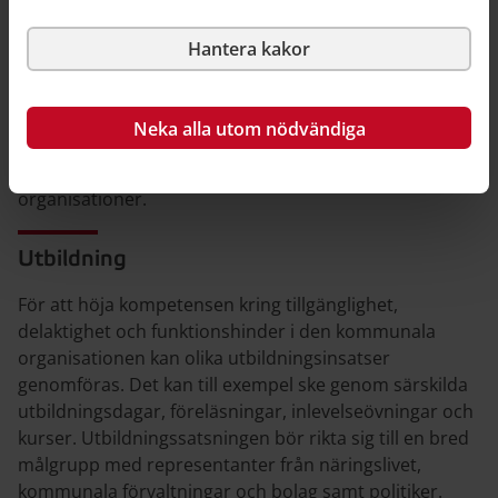
Tillgänglighetssamordnaren fungerar som ett stöd för
kommunens förvaltningar och bolag i den tidiga
Hantera kakor
planeringen av samhällsutvecklingen men även i
efterföljande skeden som detaljplanering,
bygglovsprövning med mera.
Neka alla utom nödvändiga
Tillgänglighetssamordnaren kan även fungera som
länk mellan kommunen, näringsliv och civilsamhällets
organisationer.
Utbildning
För att höja kompetensen kring tillgänglighet,
delaktighet och funktionshinder i den kommunala
organisationen kan olika utbildningsinsatser
genomföras. Det kan till exempel ske genom särskilda
utbildningsdagar, föreläsningar, inlevelseövningar och
kurser. Utbildningssatsningen bör rikta sig till en bred
målgrupp med representanter från näringslivet,
kommunala förvaltningar och bolag samt politiker.