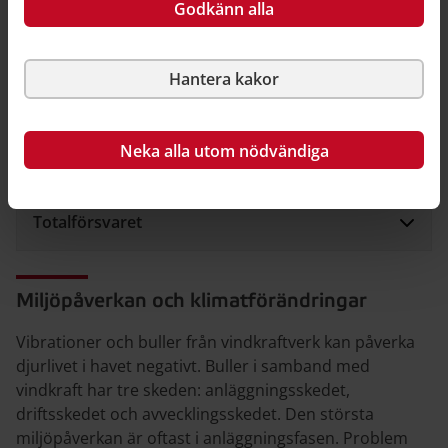
Godkänn alla
Fiske
Hantera kakor
Sjöfart/transportinfrastruktur
Neka alla utom nödvändiga
Totalförsvaret
Miljöpåverkan och klimatförändringar
Vibrationer och buller från vindkraftverk kan påverka
djurlivet i havet negativt. Buller i samband med
vindkraft har tre skeden: anläggningsskedet,
driftsskedet och avvecklingsskedet. Den största
miljöpåverkan är oftast i anläggningsfasen. Problem