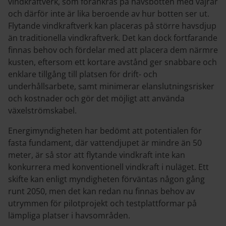
vindkraftverk, som förankras på havsbotten med vajrar
och därför inte är lika beroende av hur botten ser ut.
Flytande vindkraftverk kan placeras på större havsdjup
än traditionella vindkraftverk. Det kan dock fortfarande
finnas behov och fördelar med att placera dem närmre
kusten, eftersom ett kortare avstånd ger snabbare och
enklare tillgång till platsen för drift- och
underhållsarbete, samt minimerar elanslutningsrisker
och kostnader och gör det möjligt att använda
växelströmskabel.
Energimyndigheten har bedömt att potentialen för
fasta fundament, där vattendjupet är mindre än 50
meter, är så stor att flytande vindkraft inte kan
konkurrera med konventionell vindkraft i nuläget. Ett
skifte kan enligt myndigheten förväntas någon gång
runt 2050, men det kan redan nu finnas behov av
utrymmen för pilotprojekt och testplattformar på
lämpliga platser i havsområden.