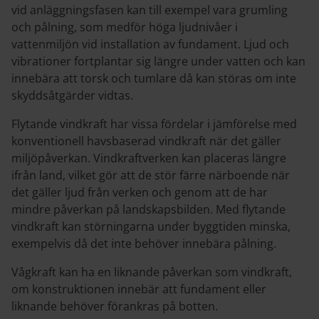
vid anläggningsfasen kan till exempel vara grumling
och pålning, som medför höga ljudnivåer i
vattenmiljön vid installation av fundament. Ljud och
vibrationer fortplantar sig längre under vatten och kan
innebära att torsk och tumlare då kan störas om inte
skyddsåtgärder vidtas.
Flytande vindkraft har vissa fördelar i jämförelse med
konventionell havsbaserad vindkraft när det gäller
miljöpåverkan. Vindkraftverken kan placeras längre
ifrån land, vilket gör att de stör färre närboende när
det gäller ljud från verken och genom att de har
mindre påverkan på landskapsbilden. Med flytande
vindkraft kan störningarna under byggtiden minska,
exempelvis då det inte behöver innebära pålning.
Vågkraft kan ha en liknande påverkan som vindkraft,
om konstruktionen innebär att fundament eller
liknande behöver förankras på botten.