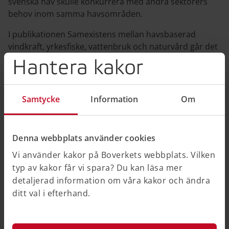
svenska hav skulle konkurrera med andra sektorers
behov inom samma havsområden.
I publikationen Samexistens mellan havsbaserad
vindkraft, yrkesfiske, vattenbruk och naturvård går det
att läsa om samexistens mellan olika intresseområden.
Hantera kakor
Samexistens mellan havsbaserad vindkraft, yrkesfiske,
vattenbruk och naturvård (rapport på Havs- och
Samtycke
Information
Om
vattenmyndighetens webbplats)
Naturvård
Denna webbplats använder cookies
Vi använder kakor på Boverkets webbplats. Vilken
typ av kakor får vi spara? Du kan läsa mer
Kulturmiljö
detaljerad information om våra kakor och ändra
ditt val i efterhand.
Friluftsliv