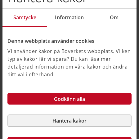
Att tänka på: Mål och visioner i ÖP
Samtycke
Information
Om
Relevanta visioner och utgångspunkter
Utgå från nationella, regionala och
kommunala ställningstaganden, strategier,
Denna webbplats använder cookies
program och riktlinjer gällande
Vi använder kakor på Boverkets webbplats. Vilken
ekosystemtjänster i till exempel
typ av kakor får vi spara? Du kan läsa mer
handlingsplaner för grön infrastruktur,
detaljerad information om våra kakor och ändra
grönstrukturprogram, hållbarhetsprogram,
ditt val i efterhand.
miljöstrategier med mera, som är relevanta
för planen.
Är det en ändring av översiktsplanen kan
Godkänn alla
målsättningar formuleras på en konkretare
nivå enligt översiktsplanens övergripande
utvecklingsstrategi och ställningstaganden.
Hantera kakor
Ta reda på vilka behov av ekosystemtjänster
som finns och vilka behov som tillkommer på
grund av bebyggelseutvecklingen.