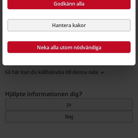
Godkänn alla
Spacescape
Hantera kakor
Senast ändrad 12 oktober 2022
•
Publicerad 31 oktober
2019
Neka alla utom nödvändiga
Så här kan du källhänvisa till denna sida
Hjälpte informationen dig?
Ja
Nej