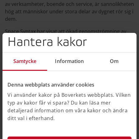
av verksamheter, boende och service, är sannolikheten
hög att människor under stora delar av dygnet rör sig i
dem.
Space Syntax har visat att ökad genomströmning av
Hantera kakor
människor i ett område kan leda till att antalet brott
minskar. Genomströmningen av människor på en plats
har stor betydelse för känslan av trygghet och därför
Samtycke
Information
Om
har utformningen av en ort och dess stråk betydelse
för vilken grad av trygghet som upplevs på olika
platser.
Denna webbplats använder cookies
Vi använder kakor på Boverkets webbplats. Vilken
typ av kakor får vi spara? Du kan läsa mer
detaljerad information om våra kakor och ändra
ditt val i efterhand.
Relaterad information
På andra webbplatser