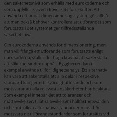
den säkerhetsnivå som erhålls med eurokoderna och
som uppfyller kraven i Boverkets föreskrifter. Att
använda ett annat dimensioneringssystem gör alltså
att man också behöver kontrollera att utförandet som
förutsätts i det systemet ger tillfredsställande
säkerhetsnivå.
Om eurokoderna används för dimensionering, men
man vill frångå ett utförande som förutsätts enligt
eurokoderna, ställer det höga krav på att säkerställa
att säkerhetsindex uppnås. Byggherren kan till
exempel använda tillförlitlighetsanalys. Ett alternativ
kan vara att säkerställa att alla delar i respektive
standard kan ger ett likvärdigt utförande och som
motsvarar att alla relevanta osäkerheter har beaktats.
Som exempel innebär det att toleranser och
måttavvikelser, tillåtna avvikelser i hållfasthetsvärden
och kontroller i alternativa standarder minst bör
motsvara de utförandestandarder som förutsätts vid