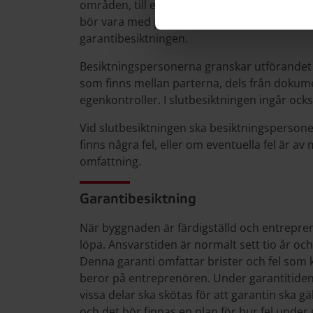
områden, till exempel el, ventilation och f
bör vara med på slutbesiktningen. Där best
garantibesiktningen.
Besiktningspersonerna granskar utförandet 
som finns mellan parterna, dels från dokum
egenkontroller. I slutbesiktningen ingår ock
Vid slutbesiktningen ska besiktningsperso
finns några fel, eller om eventuella fel är 
omfattning.
Garantibesiktning
När byggnaden är färdigställd och entrepre
löpa. Ansvarstiden är normalt sett tio år oc
Denna garanti omfattar brister och fel so
beror på entreprenören. Under garantitiden
vissa delar ska skötas för att garantin ska g
och det bör finnas en plan för hur fel under