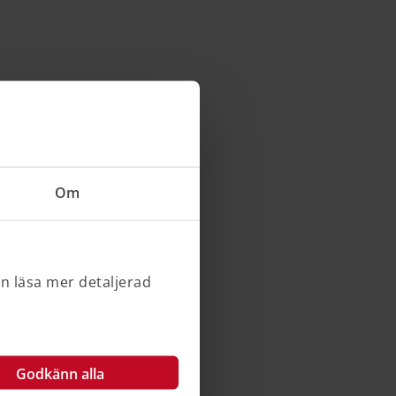
Om
an läsa mer detaljerad
Godkänn alla