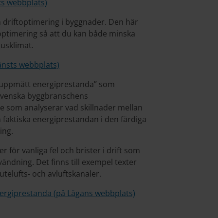
o:s webbplats)
 driftoptimering i byggnader. Den här
optimering så att du kan både minska
usklimat.
änsts webbplats)
h uppmätt energiprestanda” som
(Svenska byggbranschens
ie som analyserar vad skillnader mellan
faktiska energiprestandan i den färdiga
ing.
 för vanliga fel och brister i drift som
ndning. Det finns till exempel texter
utelufts- och avluftskanaler.
ergiprestanda (på Lågans webbplats)