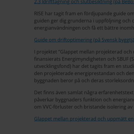
2.3 Idrifttagning och slutbesiktning (på BeB
RISE har tagit fram en fördjupande guide om
guiden ger dig grunderna i uppföljning och 
energianvändningen och få ett bättre inomh
Guide om driftoptimering (på Svensk byggtj
I projektet ”Glappet mellan projekterad oc
finansierats Energimyndigheten och SBUF 
utvecklingsfond) har det tagits fram en stud
den projekterade energiprestandan och den 
byggnaden beror på och deras storleksordn
Det finns även samlat några erfarenhetstexter
påverkar byggnaders funktion och energianvä
om VVC-förluster och bristande isolering av 
Glappet mellan projekterad och uppmätt en