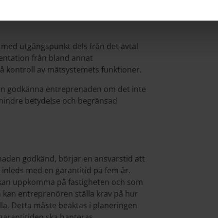
ukt. Även byggherren och entreprenören
äms också tidpunkt för
med utgångspunkt dels från det avtal
entation från bland annat
så kontroll av mätsystemets funktioner.
nen godkänna entreprenaden om det inte
av mindre betydelse och begränsad
naden godkänd, börjar en ansvarstid att
h inleds med en garantitid på fem år.
m kan uppkomma på fastigheten och som
 kan entreprenören ställa krav på hur
älla. Detta måste beaktas i planeringen
 garantitiden ska hanteras.