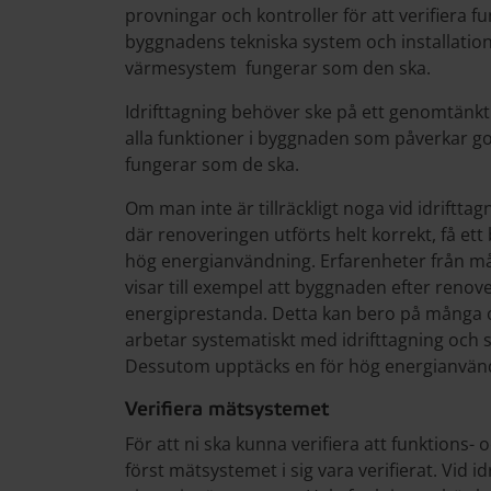
provningar och kontroller för att verifiera 
byggnadens tekniska system och installation
värmesystem fungerar som den ska.
Idrifttagning behöver ske på ett genomtänkt sä
alla funktioner i byggnaden som påverkar 
fungerar som de ska.
Om man inte är tillräckligt noga vid idriftt
där renoveringen utförts helt korrekt, få ett 
hög energianvändning. Erfarenheter från m
visar till exempel att byggnaden efter renove
energiprestanda. Detta kan bero på många oli
arbetar systematiskt med idrifttagning och
Dessutom upptäcks en för hög energianvändni
Verifiera mätsystemet
För att ni ska kunna verifiera att funktions-
först mätsystemet i sig vara verifierat. Vid i