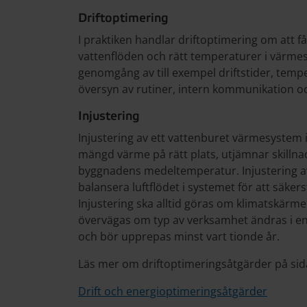
Driftoptimering
I praktiken handlar driftoptimering om att få 
vattenflöden och rätt temperaturer i värmes
genomgång av till exempel driftstider, temp
översyn av rutiner, intern kommunikation 
Injustering
Injustering av ett vattenburet värmesystem in
mängd värme på rätt plats, utjämnar skillna
byggnadens medeltemperatur. Injustering av
balansera luftflödet i systemet för att säkerst
Injustering ska alltid göras om klimatskärme
övervägas om typ av verksamhet ändras i en 
och bör upprepas minst vart tionde år.
Läs mer om driftoptimeringsåtgärder på sid
Drift och energioptimeringsåtgärder