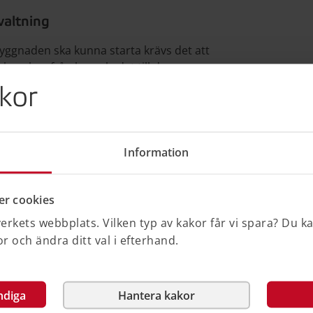
valtning
yggnaden ska kunna starta krävs det att
 kunskap från byggskedet till den
ngen av byggnaden.
kor
r blir utbildade och får kunskap om
ar genomförts.
Information
ationsspridning, under rubriken
.
r cookies
rkets webbplats. Vilken typ av kakor får vi spara? Du k
 och ändra ditt val i efterhand.
iktning enligt de avtal som finns mellan
utförs slutbesiktningen av en
ndiga
Hantera kakor
de besiktningspersoner för olika