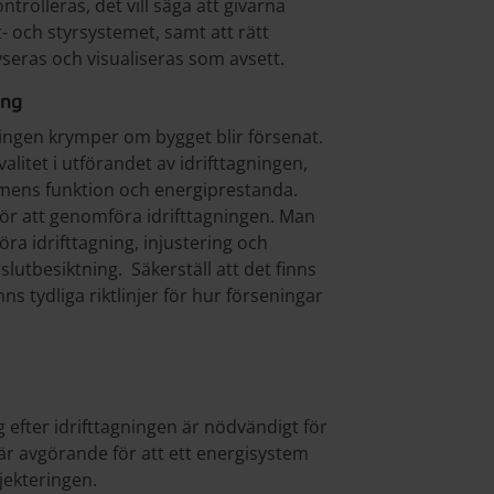
trolleras, det vill säga att givarna
t- och styrsystemet, samt att rätt
seras och visualiseras som avsett.
ing
gningen krymper om bygget blir försenat.
litet i utförandet av idrifttagningen,
temens funktion och energiprestanda.
 för att genomföra idrifttagningen. Man
föra idrifttagning, injustering och
lutbesiktning. Säkerställ att det finns
inns tydliga riktlinjer för hur förseningar
g efter idrifttagningen är nödvändigt för
är avgörande för att ett energisystem
jekteringen.