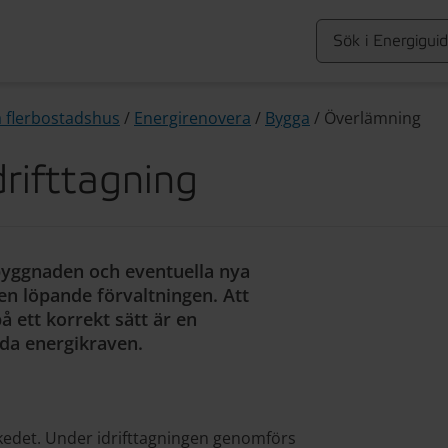
a flerbostadshus
/
Energirenovera
/
Bygga
/
Överlämning
rifttagning
byggnaden och eventuella nya
den löpande förvaltningen. Att
å ett korrekt sätt är en
lda energikraven.
sskedet. Under idrifttagningen genomförs