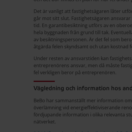
Det är vanligt att fastighetsägaren låter utf
går mot sitt slut. Fastighetsägaren ansvarar fö
tid. En garantibesiktning utförs av en ober
hela byggnaden från grund till tak. Eventuel
av besiktningspersonen. Är det fel som ber
åtgärda felen skyndsamt och utan kostnad f
Under resten av ansvarstiden kan fastighet
entreprenörens ansvar, men då måste fastig
fel verkligen beror på entreprenören.
Vägledning och information hos and
BeBo har sammanställt mer information om i
överlämning vid energieffektiviserande renov
fördjupande information i olika relevanta 
nätverket.