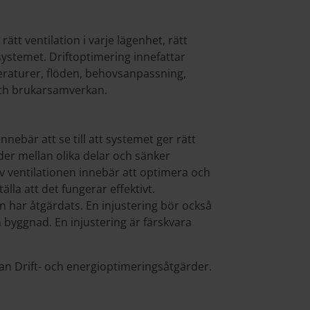
rätt ventilation i varje lägenhet, rätt
ystemet. Driftoptimering innefattar
eraturer, flöden, behovsanpassning,
och brukarsamverkan.
nebär att se till att systemet ger rätt
der mellan olika delar och sänker
 ventilationen innebär att optimera och
älla att det fungerar effektivt.
n har åtgärdats. En injustering bör också
byggnad. En injustering är färskvara
an Drift- och energioptimeringsåtgärder.