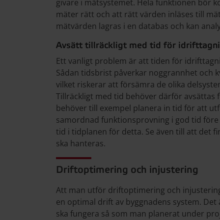
givare i mätsystemet. Hela funktionen bör kon
mäter rätt och att rätt värden inläses till mä
mätvärden lagras i en databas och kan analy
Avsätt tillräckligt med tid för idrifttagn
Ett vanligt problem är att tiden för idriftta
Sådan tidsbrist påverkar noggrannhet och kva
vilket riskerar att försämra de olika delsys
Tillräckligt med tid behöver därför avsättas
behöver till exempel planera in tid för att ut
samordnad funktionsprovning i god tid före s
tid i tidplanen för detta. Se även till att det f
ska hanteras.
Driftoptimering och
injustering
Att man utför driftoptimering och injusterin
en optimal drift av byggnadens system. Det 
ska fungera så som man planerat under pro