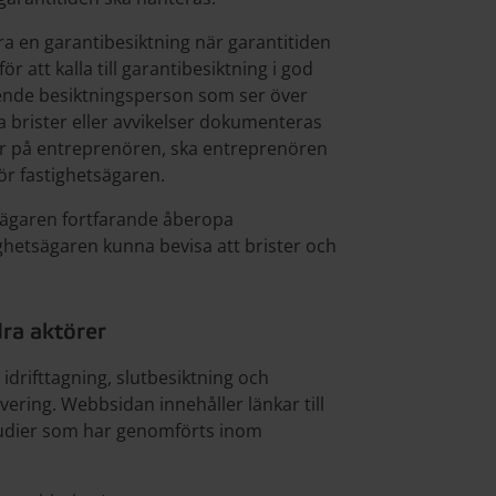
öra en garantibesiktning när garantitiden
r att kalla till garantibesiktning i god
oende besiktningsperson som ser över
la brister eller avvikelser dokumenteras
or på entreprenören, ska entreprenören
ör fastighetsägaren.
sägaren fortfarande åberopa
hetsägaren kunna bevisa att brister och
ra aktörer
drifttagning, slutbesiktning och
ering. Webbsidan innehåller länkar till
studier som har genomförts inom