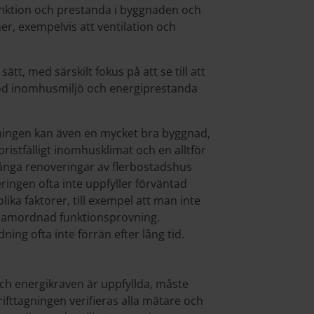
funktion och prestanda i byggnaden och
er, exempelvis att ventilation och
tt, med särskilt fokus på att se till att
god inomhusmiljö och energiprestanda
agningen kan även en mycket bra byggnad,
bristfälligt inomhusklimat och en alltför
ånga renoveringar av flerbostadshus
ringen ofta inte uppfyller förväntad
ka faktorer, till exempel att man inte
 samordnad funktionsprovning.
ng ofta inte förrän efter lång tid.
 och energikraven är uppfyllda, måste
drifttagningen verifieras alla mätare och