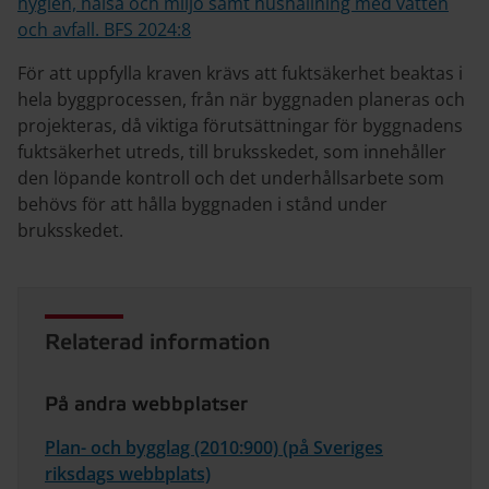
hygien, hälsa och miljö samt hushållning med vatten
och avfall. BFS 2024:8
För att uppfylla kraven krävs att fuktsäkerhet beaktas i
hela byggprocessen, från när byggnaden planeras och
projekteras, då viktiga förutsättningar för byggnadens
fuktsäkerhet utreds, till bruksskedet, som innehåller
den löpande kontroll och det underhållsarbete som
behövs för att hålla byggnaden i stånd under
bruksskedet.
Relaterad information
På andra webbplatser
Plan- och bygglag (2010:900) (på Sveriges
riksdags webbplats)