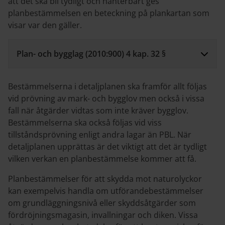
att det ska bli tydligt och hanterbart ges
planbestämmelsen en beteckning på plankartan som
visar var den gäller.
Plan- och bygglag (2010:900) 4 kap. 32 §
Bestämmelserna i detaljplanen ska framför allt följas
vid prövning av mark- och bygglov men också i vissa
fall när åtgärder vidtas som inte kräver bygglov.
Bestämmelserna ska också följas vid viss
tillståndsprövning enligt andra lagar än PBL. När
detaljplanen upprättas är det viktigt att det är tydligt
vilken verkan en planbestämmelse kommer att få.
Planbestämmelser för att skydda mot naturolyckor
kan exempelvis handla om utförandebestämmelser
om grundläggningsnivå eller skyddsåtgärder som
fördröjningsmagasin, invallningar och diken. Vissa