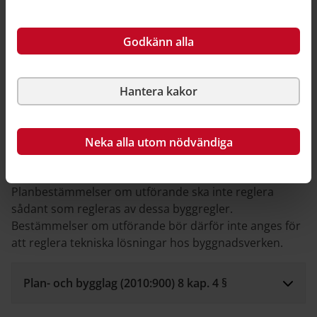
Plan- och bygglag (2010:900) 4 kap. 14 §
Godkänn alla
Villkor för lov och startbesked
Hantera kakor
Byggregler eller planbestämmelser?
Byggnaders tekniska egenskaper regleras i åttonde
Neka alla utom nödvändiga
kapitlet i PBL och preciseras i tredje kapitlet plan- och
byggförordningen, PBF, samt i Boverkets byggregler.
Planbestämmelser om utförande ska inte reglera
sådant som regleras av dessa byggregler.
Bestämmelser om utförande bör därför inte anges för
att reglera tekniska lösningar hos byggnadsverken.
Plan- och bygglag (2010:900) 8 kap. 4 §