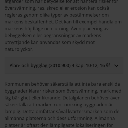
åtgärder som har betydelse för att hantera risker för
översvämning, ras, skred eller erosion kan också
regleras genom olika typer av bestämmelser om
markens beskaffenhet. Det kan till exempel handla om
markens höjdläge och lutning. Även placering av
bebyggelsen eller begränsningar av markens
utnyttjande kan användas som skydd mot
naturolyckor.
Plan- och bygglag (2010:900) 4 kap. 10-12, 16 §§
Kommunen behöver säkerställa att inte bara enskilda
byggnader klarar risker som översvämning, mark med
låg bärighet eller liknande. Detaljplanen behöver även
säkerställa att marken runt omkring byggnaden är
lämplig. Detta omfattar såväl kvartersmarken som de
allmänna platserna och dess utformning. Allmänna
platser är oftast den lämpligaste lokaliseringen för