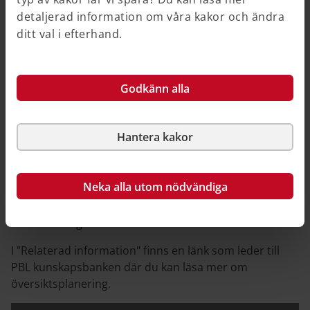
detaljerad information om våra kakor och ändra
Översiktsplanen är inte bindande, enbart vägledande.
ditt val i efterhand.
Den ger inga rättigheter eller skyldigheter till vare sig
myndigheter eller enskilda. I planen vägs och
prioriteras olika relevanta allmänna intressen mot
Godkänn alla
varandra. Däremot väger man inte in enskilda
intressen. Det görs först i detaljplaneringen eller direkt
i bygglovsprövningen. Översiktsplanens innehåll kan
Hantera kakor
därför inte heller överklagas. Det är endast förfarandet
när kommunen upprättar översiktsplanen som går att
överklaga, det vill säga om kommunen inte följt plan-
Neka alla utom nödvändiga
och bygglagens procedurregler. Detta görs till
förvaltningsrätten genom laglighetsprövning enligt
kommunallagen.
I "Relaterad information" finns en länk som leder till
PBL kunskapsbanken där du kan läsa mer om
översiktsplanering.