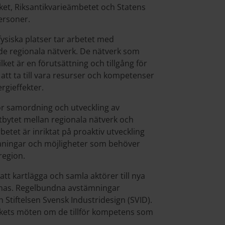
ket, Riksantikvarieämbetet och Statens
personer.
 fysiska platser tar arbetet med
e regionala nätverk. De nätverk som
ilket är en förutsättning och tillgång för
tt ta till vara resurser och kompetenser
rgieffekter.
 för samordning och utveckling av
utbytet mellan regionala nätverk och
etet är inriktat på proaktiv utveckling
maningar och möjligheter som behöver
region.
tt kartlägga och samla aktörer till nya
aknas. Regelbundna avstämningar
tiftelsen Svensk Industridesign (SVID).
kets möten om de tillför kompetens som