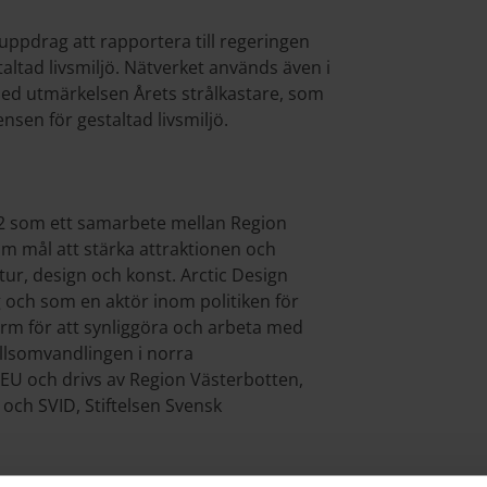
ppdrag att rapportera till regeringen
altad livsmiljö. Nätverket används även i
d utmärkelsen Årets strålkastare, som
sen för gestaltad livsmiljö.
22 som ett samarbete mellan Region
m mål att stärka attraktionen och
ur, design och konst. Arctic Design
g och som en aktör inom politiken för
tform för att synliggöra och arbeta med
llsomvandlingen i norra
 EU och drivs av Region Västerbotten,
ch SVID, Stiftelsen Svensk