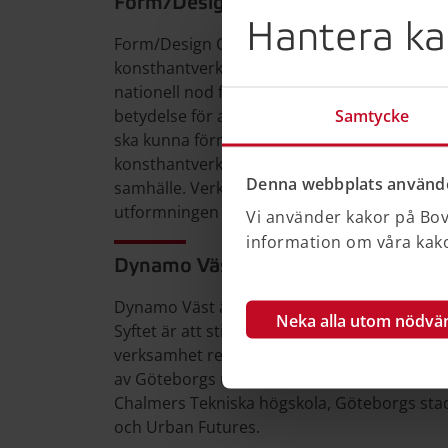
Form/Design Center
Hantera ka
Form/Design Center i Malmö är en plattform 
konsthantverk i södra Sverige. 2018 utsågs 
nationell nod för gestaltad livsmiljö. Regeri
Samtycke
betydelse för att Form/Design Center som 
ska kunna förmedla och generera kunskap om
konsthantverk i omställningen till ett hållba
Denna webbplats använde
samhälle. Verksamheten är en kunskapsresu
utformningen av våra livsmiljöer - platserna d
Vi använder kakor på Bove
information om våra kakor
Dynamo Väst
Dynamo Väst är ett nätverk för aktörer inom 
Neka alla utom nödvä
Syftet är att stimulera till nya former av s
verksamhet relaterat till vårt framtida sätt
av Göteborgs universitet och Västra Götala
Chalmers Tekniska högskola, Göteborgs stad
och Urban Futures.