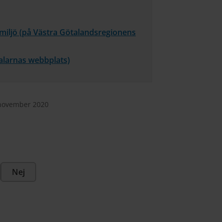
smiljö (på Västra Götalandsregionens
alarnas webbplats)
 november 2020
Nej