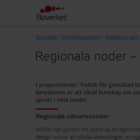
Startsida
/
Samhällsplanera
/
Arkitektur och 
Regionala noder – 
I propositionen ”Politik för gestaltad l
betydelsen av att såväl kunskap om s
sprids i hela landet.
Regionala nätverksnoder
ArkDes har genom sitt uppdrag att agera mö
design ansvar att stödja utvecklingen av re