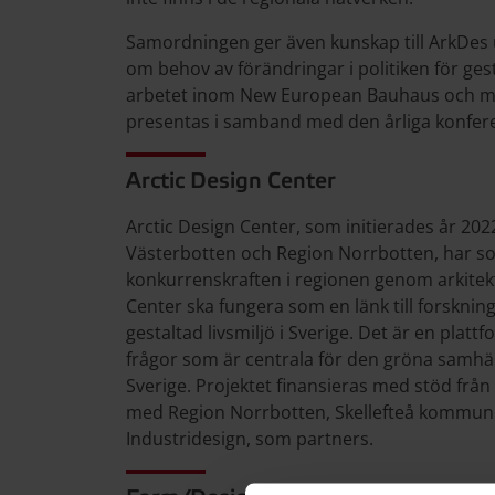
Samordningen ger även kunskap till ArkDes u
om behov av förändringar i politiken för gest
arbetet inom New European Bauhaus och me
presentas i samband med den årliga konferen
Arctic Design Center
Arctic Design Center, som initierades år 20
Västerbotten och Region Norrbotten, har so
konkurrenskraften i regionen genom arkitekt
Center ska fungera som en länk till forsknin
gestaltad livsmiljö i Sverige. Det är en plat
frågor som är centrala för den gröna samhä
Sverige. Projektet finansieras med stöd från
med Region Norrbotten, Skellefteå kommun o
Industridesign, som partners.