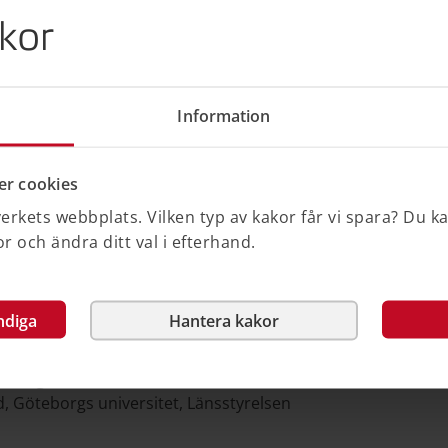
kor
för arkitektur, design och
Form/Design Center av regeringen till en
ngens långsiktiga satsning har stor
Information
en öppen och inkluderande mötesplats
 betydelsen av arkitektur, design och
rt, jämlikt och mindre segregerat
r cookies
rs som bidrar till ökad medvetenhet om
är vi bor, arbetar och lever våra liv.
rkets webbplats. Vilken typ av kakor får vi spara? Du k
 och ändra ditt val i efterhand.
arkitektur, design, konst och kulturarv.
ndiga
Hantera kakor
amverkan, kompetensutveckling och publik
 att leva och verka. Nätverket samordnas
ndsregionen och består också av
, Göteborgs universitet, Länsstyrelsen