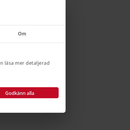
Om
an läsa mer detaljerad
Godkänn alla