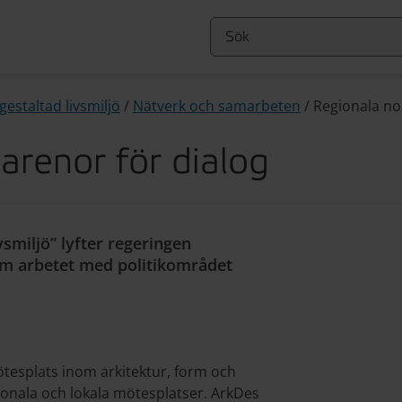
gestaltad livsmiljö
/
Nätverk och samarbeten
/
Regionala n
arenor för dialog
ivsmiljö” lyfter regeringen
om arbetet med politikområdet
tesplats inom arkitektur, form och
gionala och lokala mötesplatser. ArkDes