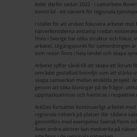
leder därför sedan 2022 - i samarbete Bover
konstråd - ett nätverk för regionala tjänste
I stället för att endast fokusera arbetet mot
nätverksnoderna avstamp i redan existerand
finns i Sverige har olika struktur och fokus, v
arbetet. Utgångspunkt för samordningen är a
som redan finns i hela landet och skapa syne
Arbetet syftar såväl till att skapa ett forum
området gestaltad livsmiljö som att stärka 
skapa samverkan mellan enskilda projekt. Arb
genom att söka lösningar på de frågor, ut
uppmärksammas och hanteras i respektive 
ArkDes fortsätter kontinuerligt arbetet med a
regionala nätverk på platser där sådana s
genomförs med exempelvis Svensk Form och S
Även andra aktörer kan medverka på nätver
inte finns i de regionala nätverken.