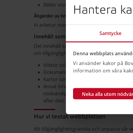
Bilder som är en del av ett utdrag ur en 
Hantera ka
Åtgärder av brister
Vi arbetar med att åtgärda tillgänglighetsbr
Samtycke
Innehåll som inte omfattas av lagen
Det innehåll som beskrivs här är inte fullt ti
om tillgänglighet till digital offentlig service.
Denna webbplats använde
Vi använder kakor på Bove
Videor och ljudinspelningar publicerad
information om våra kakor
Dokument publicerade före den 23 sep
Kartor som inte är avsedda för navigeri
Annat innehåll, till exempel äldre sido
nödvändigt för att genomföra aktiva adm
Neka alla utom nödvä
efter den 23 september 2019.
Hur vi testat webbplatsen
Att tillgänglighetsgranska och anpassa vår 