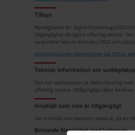
Tillsyn
Myndigheten för digital förvaltning (DIGG) ha
tillgänglighet till digital offentlig service. 
synpunkter kan du kontakta DIGG och påtal
Anmäl bristande tillgänglighet (på DIGGs we
Teknisk information om webbplatsen
Den här webbplatsen är delvis förenlig med la
offentlig service. Otillgängliga delar beskriv
Innehåll som inte är tillgängligt
Det innehåll som beskrivs nedan är på ett elle
Bristande förenlighet med lagkraven