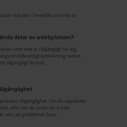
 under rubriken "Innehåll som inte är
vända delar av webbplatsen?
ats som inte är tillgängligt för dig,
ningsområde enligt beskrivning nedan,
tt tillgängligt format.
illgänglighet
bbplatsens tillgänglighet. Om du upptäcker
an, eller om du anser att vi inte
får veta att problemet finns.