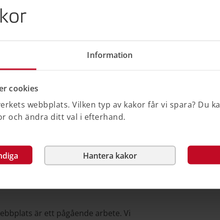
författning saknar alt-text.
kor
ister löpande.
Information
llgängligt, men undantas enligt 9 § lagen
r cookies
rkets webbplats. Vilken typ av kakor får vi spara? Du k
e före den 23 september 2020.
 och ändra ditt val i efterhand.
tember 2018.
ng.
r och dokumentation som varken är
inistrativa förfaranden eller redigeras
ndiga
Hantera kakor
webbplats är ett pågående arbete. Vi