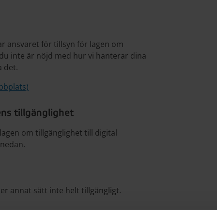
r ansvaret för tillsyn för lagen om
Om du inte är nöjd med hur vi hanterar dina
a det.
bbplats)
s tillgänglighet
gen om tillgänglighet till digital
s nedan.
r annat sätt inte helt tillgängligt.