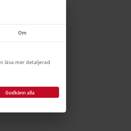
Om
an läsa mer detaljerad
Godkänn alla