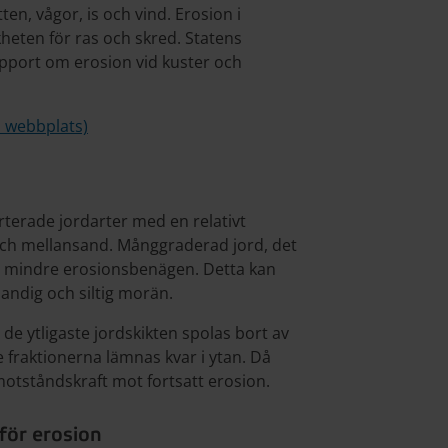
en, vågor, is och vind. Erosion i
heten för ras och skred. Statens
rapport om erosion vid kuster och
s webbplats)
terade jordarter med en relativt
 och mellansand. Månggraderad jord, det
, är mindre erosionsbenägen. Detta kan
andig och siltig morän.
de ytligaste jordskikten spolas bort av
fraktionerna lämnas kvar i ytan. Då
motståndskraft mot fortsatt erosion.
för erosion