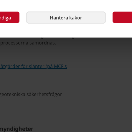
sionsskydden. Ansvaret för underhåll
eskrivningen.
ndiga
Hantera kakor
nnan lagstiftning än PBL för anläggning av
g vara klar innan planen antas.
der utifrån flera lagar och så långt
ndsprocesserna samordnas.
tgärder för slänter (på MCF:s
geotekniska säkerhetsfrågor i
 myndigheter