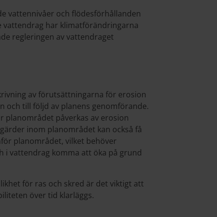
ade vattennivåer och flödesförhållanden
ade vattendrag har klimatförändringarna
ade regleringen av vattendraget
rivning av förutsättningarna för erosion
och till följd av planens genomförande.
r planområdet påverkas av erosion
tgärder inom planområdet kan också få
för planområdet, vilket behöver
h i vattendrag komma att öka på grund
khet för ras och skred är det viktigt att
iteten över tid klarläggs.