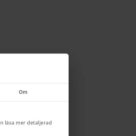
Om
an läsa mer detaljerad