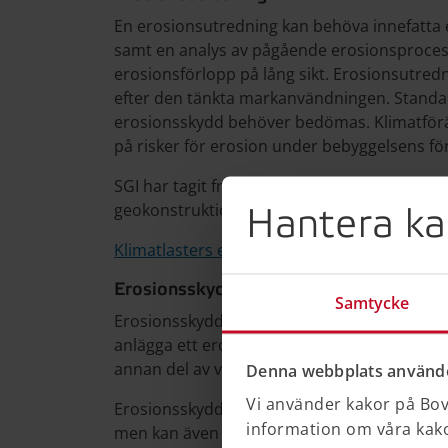
En erosionsutredning kan behöva innefatta 
samt en analys av pågående erosionsprocess
erosionsförlopp på lång sikt. Erosionsutre
efter den tänkta markanvändningen. Standar
erosionsskydd behöver bedömas. Klimatför
på risker för erosion under bebyggelsens fö
SGI har tagit fram en rapport som heter "Kli
geokonstruktioner".
Hantera ka
Klimatlasters effekter på naturlig mark och
Erosionsskydd
Samtycke
Erosionsskydd kan påverka och förhindra ett
anlägga ett erosionsskydd inom ett område 
annan del av vattendraget.
Denna webbplats använde
Vi använder kakor på Bove
Erosionsskydd används ofta som komplement t
information om våra kakor
men kan även användas som enskild åtgärd. F