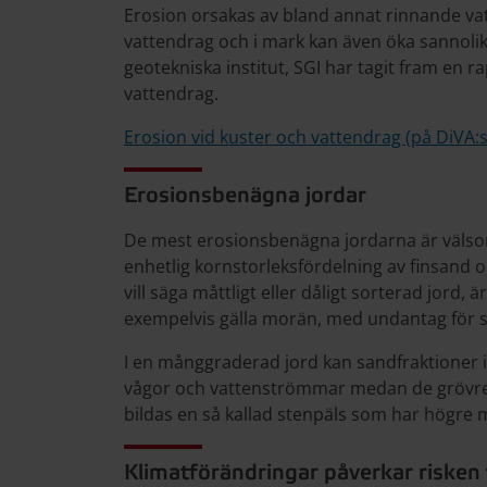
Erosion orsakas av bland annat rinnande vatt
vattendrag och i mark kan även öka sannolik
geotekniska institut, SGI har tagit fram en 
vattendrag.
Erosion vid kuster och vattendrag (på DiVA:
Erosionsbenägna jordar
De mest erosionsbenägna jordarna är välsor
enhetlig kornstorleksfördelning av finsand
vill säga måttligt eller dåligt sorterad jord
exempelvis gälla morän, med undantag för s
I en månggraderad jord kan sandfraktioner i 
vågor och vattenströmmar medan de grövre 
bildas en så kallad stenpäls som har högre 
Klimatförändringar påverkar risken 