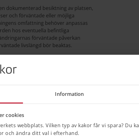
en dokumenterad besiktning av platsen,
er och förväntade eller möjliga
dningens omfattning behöver anpassas
den hos eventuella befintliga
ändringarnas förväntade påverkan
rväntade livslängd bör beaktas.
matlasters effekter på naturlig mark och
kor
 geokonstruktioner (på DiVA:s webbplats)
Information
 vattendrags naturliga förlopp. Att
kan innebära att erosionen ökar i en
r cookies
rkets webbplats. Vilken typ av kakor får vi spara? Du k
ill övriga stabilitetshöjande åtgärder,
 och ändra ditt val i efterhand.
ör att markens stabilitet ska bibehållas