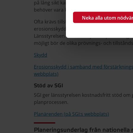
på lång sikt kan det krävas underhåll av ero
behöver vara klargjort och beskrivet i planb
Neka alla utom nödvä
Ofta krävs tillstånd eller prövning utifrån a
erosionsskydd. Som regel bör denna prövnin
Länsstyrelsen utövar tillsyn och prövar åtgär
möjligt bör de olika prövnings- och tillstå
Skydd
Erosionsskydd i samband med förstärkningså
webbplats)
Stöd av SGI
SGI ger länsstyrelsen kostnadsfritt stöd om 
planprocessen.
Planärenden (på SGI:s webbplats)
Planeringsunderlag från nationella