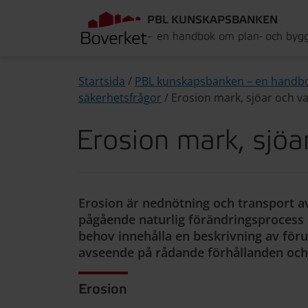
PBL KUNSKAPSBANKEN
– en handbok om plan- och byg
Startsida
/
PBL kunskapsbanken – en handb
säkerhetsfrågor
/
Erosion mark, sjöar och v
Erosion mark, sjöa
Erosion är nednötning och transport av
pågående naturlig förändringsprocess i
behov innehålla en beskrivning av för
avseende på rådande förhållanden och 
Erosion