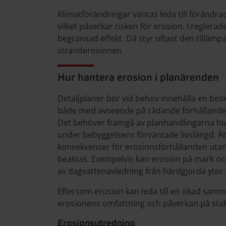
Klimatförändringar väntas leda till förändr
vilket påverkar risken för erosion. I regler
begränsad effekt. Då styr oftast den tillämp
stranderosionen.
Hur hantera erosion i planärenden
Detaljplaner bör vid behov innehålla en besk
både med avseende på rådande förhållanden 
Det behöver framgå av planhandlingarna hu
under bebyggelsens förväntade livslängd. Å
konsekvenser för erosionsförhållanden utan
beaktas. Exempelvis kan erosion på mark oc
av dagvattenavledning från hårdgjorda ytor.
Eftersom erosion kan leda till en ökad sannoli
erosionens omfattning och påverkan på stabil
Erosionsutredning