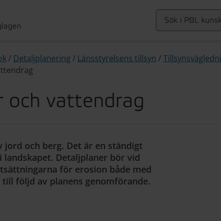
glagen
ok
/
Detaljplanering
/
Länsstyrelsens tillsyn
/
Tillsynsvägledn
attendrag
r och vattendrag
 jord och berg. Det är en ständigt
 landskapet. Detaljplaner bör vid
utsättningarna för erosion både med
till följd av planens genomförande.