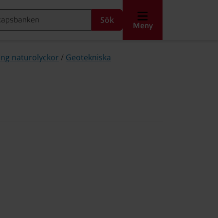
Sök
Meny
ing naturolyckor
/
Geotekniska