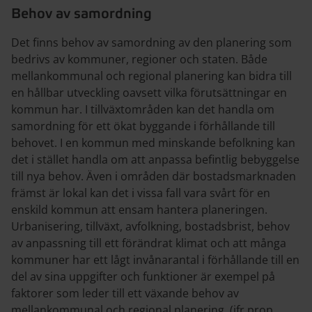
Behov av samordning
Det finns behov av samordning av den planering som
bedrivs av kommuner, regioner och staten. Både
mellankommunal och regional planering kan bidra till
en hållbar utveckling oavsett vilka förutsättningar en
kommun har. I tillväxtområden kan det handla om
samordning för ett ökat byggande i förhållande till
behovet. I en kommun med minskande befolkning kan
det i stället handla om att anpassa befintlig bebyggelse
till nya behov. Även i områden där bostadsmarknaden
främst är lokal kan det i vissa fall vara svårt för en
enskild kommun att ensam hantera planeringen.
Urbanisering, tillväxt, avfolkning, bostadsbrist, behov
av anpassning till ett förändrat klimat och att många
kommuner har ett lågt invånarantal i förhållande till en
del av sina uppgifter och funktioner är exempel på
faktorer som leder till ett växande behov av
mellankommunal och regional planering. (jfr prop.