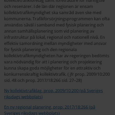
kollektivtrafikföretag samt företrädare för näringsliv
och resenärer. I de län där regionen är ensam
kollektivtrafikmyndighet ska samråd även ske med
kommunerna. Trafikförsörjningsprogrammen kan ofta
användas såväl i samband med fysisk planering och
annan samhällsplanering som vid planering av
infrastruktur på lokal, regional och nationell nivå. En
effektiv samordning mellan myndigheter med ansvar
för fysisk planering och den regionala
kollektivtrafikmyndigheten har av regeringen bedömts
vara nödvändig för att i planering och projektering
kunna skapa goda möjligheter för en attraktiv och
konkurrenskraftig kollektivtrafik. ( jfr prop. 2009/10:200
sid. 48 och prop. 2017/18:266 sid. 27–28)
Ny kollektivtrafiklag, prop. 2009/10:200 (på Sveriges
riksdags webbplats)
En ny regional planering, prop. 2017/18:266 (på
Sveriges riksdags webbplats)