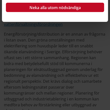
Neka alla utom nödvändiga
Vattenförsörjning i översiktsplanering
Miljökvalitetsnormer utifrån
vattenförvaltningsförordningen
Energiförsörjning/distribution är en annan av frågorna
i listan ovan. Den gröna omställningen med
elektrifiering som huvudspår leder till en snabbt
ökande elanvändning i Sverige. Elförsörjning behöver
oftast ses i ett större sammanhang. Regionen kan
bidra med betydelsefullt stöd till kommunerna i
planeringen för elnätsutbyggnad genom underlag för
bedömning av elanvändning och effektbehov ur ett
regionalt perspektiv. Det krävs dialog och samarbete
eftersom ledningsnätet passerar över
kommungränser och mellan regioner. Planering för
utbyggnad och industrietablering i en kommun kan
medföra behov av förstärkning eller utbyggnad av