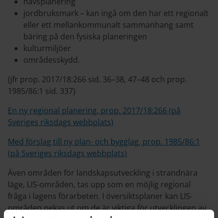
havsplanering
jordbruksmark – kan ingå om den har ett regionalt
eller ett mellankommunalt sammanhang samt
bäring på den fysiska planeringen
kulturmiljöer
områdesskydd.
(jfr prop. 2017/18:266 sid. 36–38, 47–48 och prop.
1985/86:1 sid. 337)
En ny regional planering, prop. 2017/18:266 (på
Sveriges riksdags webbplats)
Med förslag till ny plan- och bygglag, prop. 1985/86:1
(på Sveriges riksdags webbplats)
Även områden för landskapsutveckling i strandnära
läge, LIS-områden, tas upp som en möjlig regional
fråga i lagens förarbeten. I översiktsplaner kan LIS-
områden pekas ut om de är viktiga för utvecklingen av