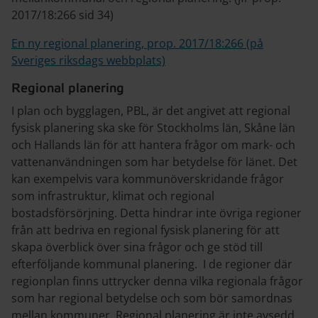
2017/18:266 sid 34)
En ny regional planering, prop. 2017/18:266 (på
Sveriges riksdags webbplats)
Regional planering
I plan och bygglagen, PBL, är det angivet att regional
fysisk planering ska ske för Stockholms län, Skåne län
och Hallands län för att hantera frågor om mark- och
vattenanvändningen som har betydelse för länet. Det
kan exempelvis vara kommunöverskridande frågor
som infrastruktur, klimat och regional
bostadsförsörjning. Detta hindrar inte övriga regioner
från att bedriva en regional fysisk planering för att
skapa överblick över sina frågor och ge stöd till
efterföljande kommunal planering. I de regioner där
regionplan finns uttrycker denna vilka regionala frågor
som har regional betydelse och som bör samordnas
mellan kommuner. Regional planering är inte avsedd