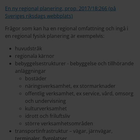
En ny regional planering, prop. 2017/18:266 (på
Sveriges riksdags webbplats)
Frågor som kan ha en regional omfattning och ingå i
en regional fysisk planering är exempelvis:
huvudstråk
regionala kärnor
bebyggelsestrukturer - bebyggelse och tillhörande
anläggningar
bostäder
näringsverksamhet, ex stormarknader
offentlig verksamhet, ex service, vård, omsorg
och undervisning
kulturverksamhet
idrott och friluftsliv
större verksamhetsområden
transportinfrastruktur – vägar, järnvägar,
terminaler, flygplatser