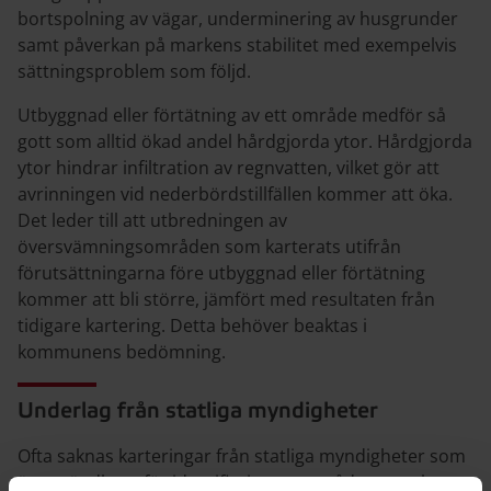
bortspolning av vägar, underminering av husgrunder
samt påverkan på markens stabilitet med exempelvis
sättningsproblem som följd.
Utbyggnad eller förtätning av ett område medför så
gott som alltid ökad andel hårdgjorda ytor. Hårdgjorda
ytor hindrar infiltration av regnvatten, vilket gör att
avrinningen vid nederbördstillfällen kommer att öka.
Det leder till att utbredningen av
översvämningsområden som karterats utifrån
förutsättningarna före utbyggnad eller förtätning
kommer att bli större, jämfört med resultaten från
tidigare kartering. Detta behöver beaktas i
kommunens bedömning.
Underlag från statliga myndigheter
Ofta saknas karteringar från statliga myndigheter som
är användbara för identifiering av områden som kan