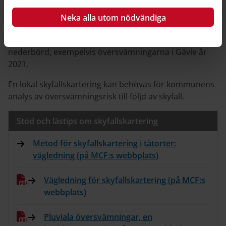
Det finns stort behov av skyfallskarteringar för
Neka alla utom nödvändiga
tätorter. På senare år har flera allvarliga
översvämningar inträffat till följd av skyfall och extrem
nederbörd, exempelvis översvämningarna i Gävle år
2021.
En lokal skyfallskartering kan behövas för kommunens
analys av översvämningsrisk till följd av skyfall.
Stöd och lästips om skyfallskartering
Metod för skyfallskartering i tätorter:
vägledning (på MCF:s webbplats)
Vägledning för skyfallskartering (på MCF:s
webbplats)
Pluviala översvämningar, en