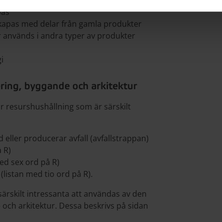
rodukten
pas
apas med delar från gamla produkter
 används i andra typer av produkter
i
ering, byggande och arkitektur
för resurshushållning som är särskilt
 eller producerar avfall (avfallstrappan)
 R)
med sex ord på R)
 (listan med tio ord på R).
ärskilt intressanta att användas av den
och arkitektur. Dessa beskrivs på sidan