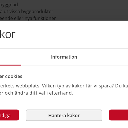
g byggnad
ta ut vissa byggprodukter
seende eller nya funktioner
 andra byggnader
kor
a byggprodukter för återbruk
a material och byggprodukter
d på R. Listor med tio ord på R används
Information
n som tillverkar eller utvecklar en
om smartare användning och tillverkning.
r cookies
änga livslängden hos produkten samt dess
rkets webbplats. Vilken typ av kakor får vi spara? Du k
å material.
 och ändra ditt val i efterhand.
ma produkt
effektiv
ndiga
Hantera kakor
dukt