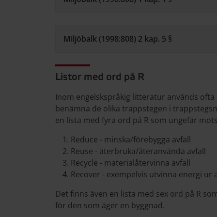
Miljöbalk (1998:808) 2 kap. 5 §
Listor med ord på R
Inom engelskspråkig litteratur används ofta 
benämna de olika trappstegen i trappstegsmo
en lista med fyra ord på R som ungefär mots
Reduce - minska/förebygga avfall
Reuse - återbruka/återanvända avfall
Recycle - materialåtervinna avfall
Recover - exempelvis utvinna energi ur a
Det finns även en lista med sex ord på R so
för den som äger en byggnad.