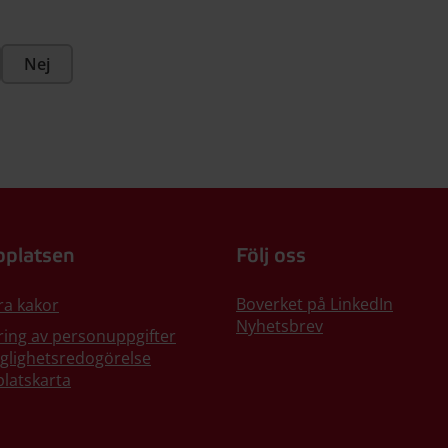
Nej
platsen
Följ oss
Boverket på LinkedIn
ra kakor
Nyhetsbrev
ing av personuppgifter
nglighetsredogörelse
latskarta