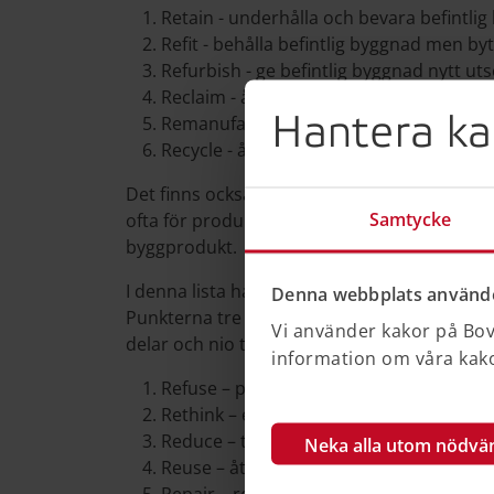
Retain - underhålla och bevara befintli
Refit - behålla befintlig byggnad men by
Refurbish - ge befintlig byggnad nytt ut
Reclaim - återanvända byggprodukter i
Hantera ka
Remanufacture - behandla eller reparer
Recycle - återvinna materialet i helt ny
Det finns också listor med exempelvis tio or
Samtycke
ofta för produktutveckling. Exempelvis för de
byggprodukt.
I denna lista handlar punkterna ett till tre 
Denna webbplats använde
Punkterna tre till åtta handlar om att förl
Vi använder kakor på Bove
delar och nio till tio handlar om att ta vara p
information om våra kakor
Refuse – produkten görs överflödig
Rethink – effektivare nyttjande av sam
Reduce – tillverkningen görs mer resurs
Neka alla utom nödvä
Reuse – återanvändning av samma pro