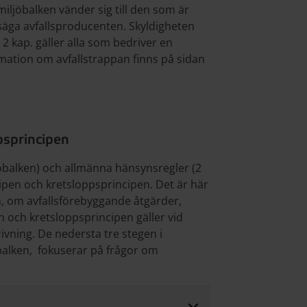
miljöbalken vänder sig till den som är
ll säga avfallsproducenten. Skyldigheten
 2 kap. gäller alla som bedriver en
rmation om avfallstrappan finns på sidan
psprincipen
ljöbalken) och allmänna hänsynsregler (2
cipen och kretsloppsprincipen. Det är här
n, om avfallsförebyggande åtgärder,
n och kretsloppsprincipen gäller vid
vning. De nedersta tre stegen i
öbalken, fokuserar på frågor om