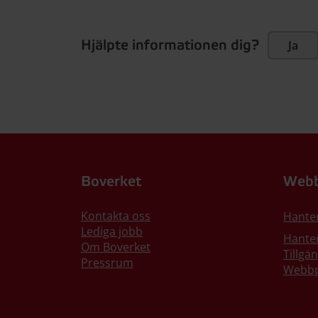
Hjälpte informationen dig?
Ja
Boverket
Webb
Kontakta oss
Hante
Lediga jobb
Hanter
Om Boverket
Tillgä
Pressrum
Webbp