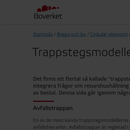
Startsida
/
Bygga och bo
/
Cirkulär ekonomi
Trappstegsmodeller
Det finns ett flertal så kallade ”trapps
integrera frågor om resurshushållning 
av beslut. Denna sida går igenom någr
Avfallstrappan
En av de mest kända trappstegsmodellerna är
avfallshierarkin. Avfallstrappan är reglerad i 