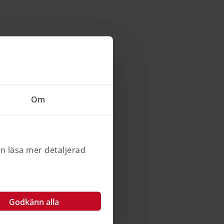
Om
an läsa mer detaljerad
Godkänn alla