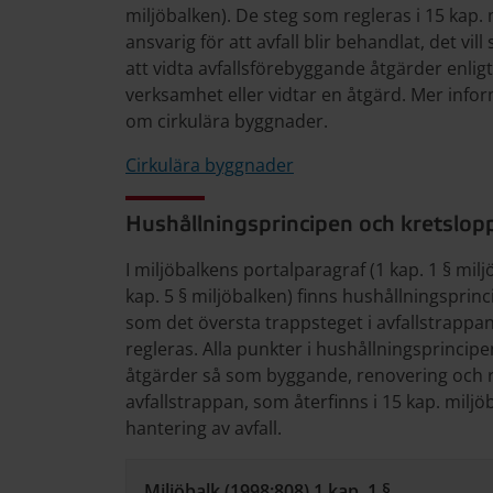
miljöbalken). De steg som regleras i 15 kap. 
ansvarig för att avfall blir behandlat, det vi
att vidta avfallsförebyggande åtgärder enligt
verksamhet eller vidtar en åtgärd. Mer info
om cirkulära byggnader.
Cirkulära byggnader
Hushållningsprincipen och kretslop
I miljöbalkens portalparagraf (1 kap. 1 § mi
kap. 5 § miljöbalken) finns hushållningsprin
som det översta trappsteget i avfallstrappa
regleras. Alla punkter i hushållningsprincipe
åtgärder så som byggande, renovering och ri
avfallstrappan, som återfinns i 15 kap. milj
hantering av avfall.
Miljöbalk (1998:808) 1 kap. 1 §