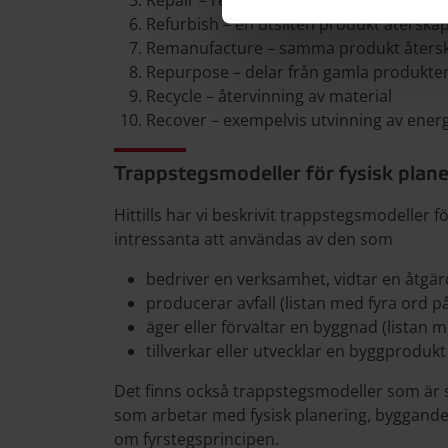
Repair – reparation och underhåll av p
Refurbish – en utsliten produkt återska
Remanufacture – samma produkt återsk
Repurpose – delar från gamla produkter
Recycle – återvinning av material
Recover – exempelvis utvinning av energ
Trappstegsmodeller för fysisk plan
Hittills har vi beskrivit trappstegsmodeller 
intressanta att användas av den som
bedriver en verksamhet, vidtar en åtgärd
producerar avfall (listan med fyra ord på
äger eller förvaltar en byggnad (listan 
tillverkar eller utvecklar en byggprodukt
Det finns också trappstegsmodeller som är s
som arbetar med fysisk planering, byggande 
om fyrstegsprincipen.