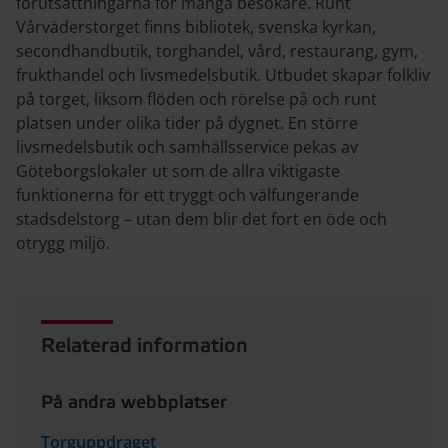
förutsättningarna för många besökare. Runt
Vårväderstorget finns bibliotek, svenska kyrkan,
secondhandbutik, torghandel, vård, restaurang, gym,
frukthandel och livsmedelsbutik. Utbudet skapar folkliv
på torget, liksom flöden och rörelse på och runt
platsen under olika tider på dygnet. En större
livsmedelsbutik och samhällsservice pekas av
Göteborgslokaler ut som de allra viktigaste
funktionerna för ett tryggt och välfungerande
stadsdelstorg – utan dem blir det fort en öde och
otrygg miljö.
Relaterad information
På andra webbplatser
Torguppdraget