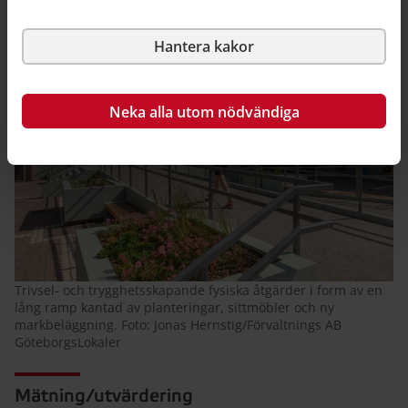
torget.
Hantera kakor
Neka alla utom nödvändiga
Trivsel- och trygghetsskapande fysiska åtgärder i form av en
lång ramp kantad av planteringar, sittmöbler och ny
markbeläggning. Foto: Jonas Hernstig/Förvaltnings AB
GöteborgsLokaler
Mätning/utvärdering