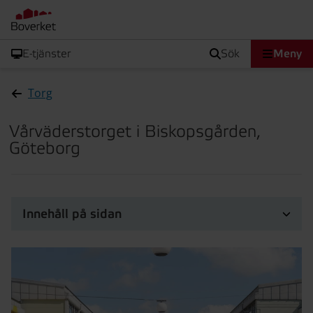
E-tjänster
sök
Meny
Torg
Vårväderstorget i Biskopsgården,
Göteborg
Innehåll på sidan