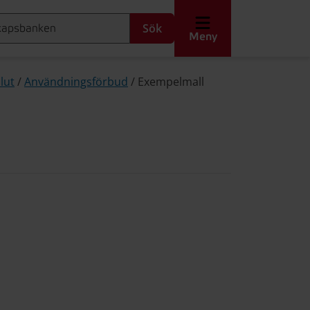
Sök
Meny
lut
/
Användningsförbud
/
Exempelmall