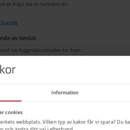
r på en fråga ska du kontakta din
 boende
nde av beslut
t stöd när byggnadsnämnden tar fram
är inte en uttömmande beskrivning av hur
ras utan alla beslut måste anpassas till
kor
förbud
Information
 122 kB)
r cookies
rkets webbplats. Vilken typ av kakor får vi spara? Du k
 och ändra ditt val i efterhand.