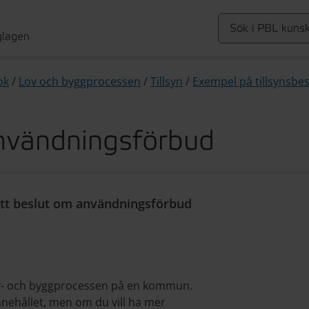
glagen
ok
/
Lov och byggprocessen
/
Tillsyn
/
Exempel på tillsynsbes
nvändningsförbud
ett beslut om användningsförbud
lov- och byggprocessen på en kommun.
nnehållet, men om du vill ha mer