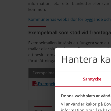
information, letar efter blanketter eller sva
kommun.
Kommunernas webbsidor för byggande och
Exempelmall som stöd vid framtaga
Exempelmallen är tänkt att fungera som et
mallar eller skriver beslut. Exempelmallen 
ett beslut om användningsförbud kan formule
Hantera ka
förutsättningarna i det enskilda fallet.
Exempelmall för beslut om användnings
Samtycke
Exempelmall Användningsförbud (Pdf,
Denna webbplats använde
Vi använder kakor på Bove
information om våra kakor