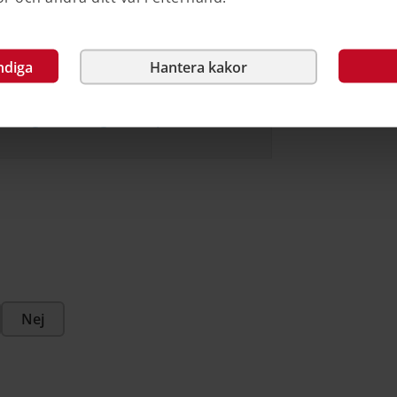
ndiga
Hantera kakor
s riksdags webbplats)
 Sveriges riksdags webbplats)
Nej