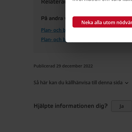
Relaterad information
På andra webbplatser
Neka alla utom nödvä
Plan- och bygglag (2010:900) (på Sverige
Plan- och byggförordning (2011:338) (på
Publicerad 29 december 2022
Så här kan du källhänvisa till denna sida
Hjälpte informationen dig?
Ja