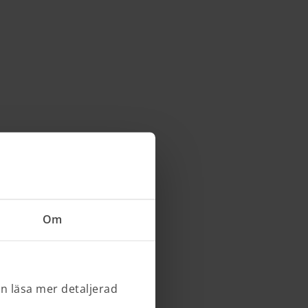
Om
an läsa mer detaljerad