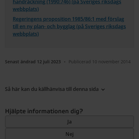
handräckning (1990:746) (på Sveriges riksdags
webbplats)
Regeringens proposition 1985/86:1 med förslag
till en ny plan- och bygglag (på Sveriges riksdags
webbplats)
Senast ändrad 12 juli 2023
•
Publicerad 10 november 2014
Så här kan du källhänvisa till denna sida
Hjälpte informationen dig?
Ja
Nej