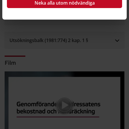
Neka alla utom nödvändiga
Lag (1990:746) om betalningsföreläggande och
handräckning 4, 45 §§
Utsökningsbalk (1981:774) 2 kap. 1 §
Film