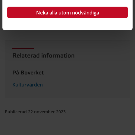
idag. För att öka vårt cirkulära byggande och skapa
framgångsrika projekt måste hela
Neka alla utom nödvändiga
samhällsbyggnadssektorn hjälpas åt att öka
kunskapen.
Relaterad information
På Boverket
Kulturvärden
Publicerad 22 november 2023