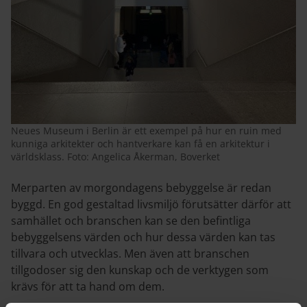
Neues Museum i Berlin är ett exempel på hur en ruin med
kunniga arkitekter och hantverkare kan få en arkitektur i
världsklass. Foto: Angelica Åkerman, Boverket
Merparten av morgondagens bebyggelse är redan
byggd. En god gestaltad livsmiljö förutsätter därför att
samhället och branschen kan se den befintliga
bebyggelsens värden och hur dessa värden kan tas
tillvara och utvecklas. Men även att branschen
tillgodoser sig den kunskap och de verktygen som
krävs för att ta hand om dem.