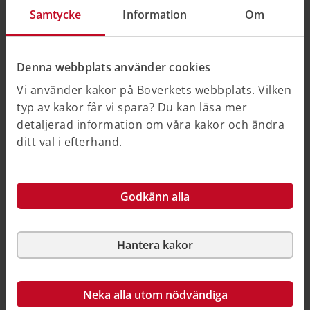
Samtycke
Information
Om
Uppgifter som en faktura ska innehålla
Säljarens och köparens namn och adress
Denna webbplats använder cookies
Datum för utfärdandet av fakturan
Vi använder kakor på Boverkets webbplats. Vilken
Säljarens registreringsnummer till mervärdesskatt
typ av kakor får vi spara? Du kan läsa mer
Köparens registreringsnummer till
detaljerad information om våra kakor och ändra
mervärdesskatt
ditt val i efterhand.
Tjänsternas omfattning och art, varornas mängd
och art
Datum för leveransen eller utförandet av
Godkänn alla
tjänsterna
Mervärdesskatt som ska betalas
När det gäller ex. konsultavtal, där vi har fastpris i
Hantera kakor
avtalet, är det viktigt att man uppger hur många
procent av arbetet som har upparbetats/utförts och
under vilken period (datum eller månad).
Neka alla utom nödvändiga