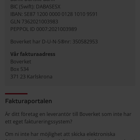
BIC (Swift): DABASESX
IBAN: SE87 1200 0000 0128 1010 9591
GLN 7362021003983
PEPPOL ID 0007:2021003989
Boverket har D-U-N-S®nr: 350582953
Vår fakturaadress
Boverket
Box 534
371 23 Karlskrona
Fakturaportalen
Är ditt företag en leverantör till Boverket som inte har
ett eget faktureringssystem?
Om ni inte har möjlighet att skicka elektroniska