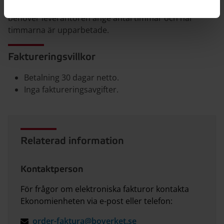
För andra avtal med takpris eller löpande timmar
behöver leverantören ange antal timmar och när
timmarna är upparbetade.
Faktureringsvillkor
Betalning 30 dagar netto.
Inga faktureringsavgifter.
Relaterad information
Kontaktperson
För frågor om elektroniska fakturor kontakta
Ekonomienheten via e-post eller telefon:
order-faktura@boverket.se