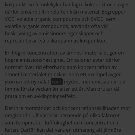
kokpunkt. Små molekyler har lägre kokpunkt och avges
därför enklare till inneluften från material. Begreppen
VOC, volatile organic compounds och SVOC, semi
volatile organic compounds, används ofta vid
beskrivning av emissioners egenskaper och
representerar två olika spann av kokpunkter.
En högre koncentration av ämnet i materialet ger en
högre emissionshastighet. Emissioner avtar därför
normalt över tid efterhand som koncentration av
ämnet i materialet minskar. Som ett exempel avger
ytorna i ett nymålat
rum
mycket mer emissioner per
timme första veckan än efter ett år. Man brukar då
prata om en avklingningseffekt.
Det inre motståndet och koncentrationsskillnaden mot
omgivande luft varierar beroende på olika faktorer
som temperatur, luftfuktighet och koncentration i
luften. Därför kan det vara en utmaning att jämföra