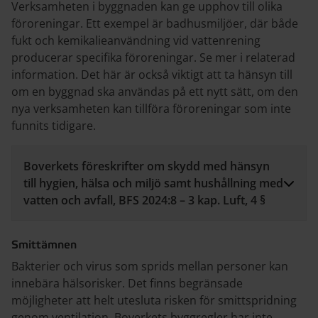
Verksamheten i byggnaden kan ge upphov till olika
föroreningar. Ett exempel är badhusmiljöer, där både
fukt och kemikalieanvändning vid vattenrening
producerar specifika föroreningar. Se mer i relaterad
information. Det här är också viktigt att ta hänsyn till
om en byggnad ska användas på ett nytt sätt, om den
nya verksamheten kan tillföra föroreningar som inte
funnits tidigare.
Boverkets föreskrifter om skydd med hänsyn
till hygien, hälsa och miljö samt hushållning med
vatten och avfall, BFS 2024:8 – 3 kap. Luft, 4 §
Smittämnen
Bakterier och virus som sprids mellan personer kan
innebära hälsorisker. Det finns begränsade
möjligheter att helt utesluta risken för smittspridning
genom ventilation. Boverkets byggregler har inte