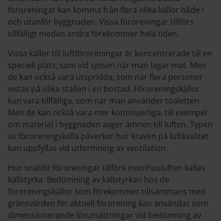
föroreningar kan komma från flera olika källor både i
och utanför byggnaden. Vissa föroreningar tillförs
tillfälligt medan andra förekommer hela tiden.
Vissa källor till luftföroreningar är koncentrerade till en
speciell plats, som vid spisen när man lagar mat. Men
de kan också vara utspridda, som när flera personer
vistas på olika ställen i en bostad. Föroreningskällor
kan vara tillfälliga, som när man använder toaletten.
Men de kan också vara mer kontinuerliga, till exempel
om material i byggnaden avger ämnen till luften. Typen
av föroreningskälla påverkar hur kraven på luftkvalitet
kan uppfyllas vid utformning av ventilation.
Hur snabbt föroreningar tillförs inomhusluften kallas
källstyrka. Bedömning av källstyrkan hos de
föroreningskällor som förekommer tillsammans med
gränsvärden för aktuell förorening kan användas som
dimensionerande förutsättningar vid bedömning av