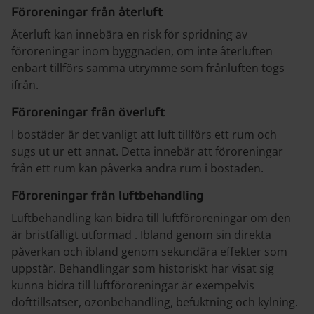
Föroreningar från återluft
Återluft kan innebära en risk för spridning av
föroreningar inom byggnaden, om inte återluften
enbart tillförs samma utrymme som frånluften togs
ifrån.
Föroreningar från överluft
I bostäder är det vanligt att luft tillförs ett rum och
sugs ut ur ett annat. Detta innebär att föroreningar
från ett rum kan påverka andra rum i bostaden.
Föroreningar från luftbehandling
Luftbehandling kan bidra till luftföroreningar om den
är bristfälligt utformad . Ibland genom sin direkta
påverkan och ibland genom sekundära effekter som
uppstår. Behandlingar som historiskt har visat sig
kunna bidra till luftföroreningar är exempelvis
dofttillsatser, ozonbehandling, befuktning och kylning.