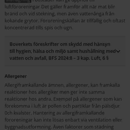
luftföroreningar Det gäller framför allt när mat blir
bränd och vid stekning, men även vattenånga från
kokande grytor. Föroreningskällan är tillfällig och oftast
koncentrerad tills spis och ugn.
Boverkets föreskrifter om skydd med hänsyn
till hygien, hälsa och miljö samt hushållning med
vatten och avfall, BFS 2024:8 – 3 kap. Luft, 6 §
Allergener
Allergiframkallande ämnen, allergener, kan framkalla
reaktioner hos allergiker men ger inte samma
reaktioner hos andra. Exempel på allergener som kan
förekomma i luft är pollen och partiklar från pälsdjur
0ch kvalster. Hantering av allergiframkallande
föroreningar kan inte lösas enbart via ventilation eller
byggnadsutformning. Även faktorer som städning