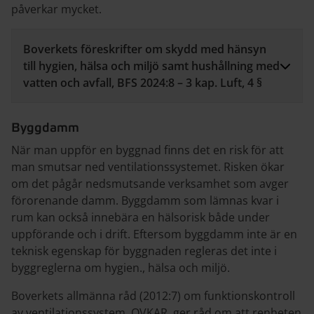
påverkar mycket.
Boverkets föreskrifter om skydd med hänsyn
till hygien, hälsa och miljö samt hushållning med
vatten och avfall, BFS 2024:8 – 3 kap. Luft, 4 §
Byggdamm
När man uppför en byggnad finns det en risk för att
man smutsar ned ventilationssystemet. Risken ökar
om det pågår nedsmutsande verksamhet som avger
förorenande damm. Byggdamm som lämnas kvar i
rum kan också innebära en hälsorisk både under
uppförande och i drift. Eftersom byggdamm inte är en
teknisk egenskap för byggnaden regleras det inte i
byggreglerna om hygien., hälsa och miljö.
Boverkets allmänna råd (2012:7) om funktionskontroll
av ventilationssystem, OVKAR, ger råd om att renheten