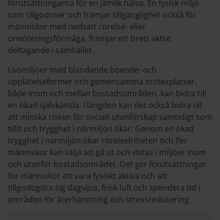
förutsättningarna för en jämlik hälsa. En fysisk miljö
som tillgodoser och främjar tillgänglighet också för
människor med nedsatt rörelse- eller
orienteringsförmåga, främjar ett brett aktivt
deltagande i samhället.
Livsmiljöer med blandande boende- och
upplåtelseformer och gemensamma mötesplatser,
både inom och mellan bostadsområden, kan bidra till
en ökad självkänsla. I längden kan det också bidra till
att minska risken för socialt utanförskap samtidigt som
tillit och trygghet i närmiljön ökar. Genom en ökad
trygghet i närmiljön ökar rörelsefriheten och fler
människor kan välja att gå ut och vistas i miljöer inom
och utanför bostadsområdet. Det ger förutsättningar
för människor att vara fysiskt aktiva och att
tillgodogöra sig dagsljus, frisk luft och spendera tid i
områden för återhämtning och stressreducering.