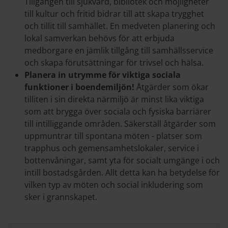
Tillgången till sjukvård, bibliotek och möjligheter
till kultur och fritid bidrar till att skapa trygghet
och tillit till samhället. En medveten planering och
lokal samverkan behövs för att erbjuda
medborgare en jämlik tillgång till samhällsservice
och skapa förutsättningar för trivsel och hälsa.
Planera in utrymme för viktiga sociala
funktioner i boendemiljön!
Åtgärder som ökar
tilliten i sin direkta närmiljö är minst lika viktiga
som att brygga över sociala och fysiska barriärer
till intilliggande områden. Säkerställ åtgärder som
uppmuntrar till spontana möten - platser som
trapphus och gemensamhetslokaler, service i
bottenvåningar, samt yta för socialt umgänge i och
intill bostadsgården. Allt detta kan ha betydelse för
vilken typ av möten och social inkludering som
sker i grannskapet.