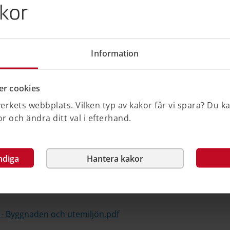
kor
Information
v Boverkets regeringsuppdrag inom
/2020).
r cookies
 webbplats mellan maj 2020 och juni
rkets webbplats. Vilken typ av kakor får vi spara? Du k
å Boverkets webbplats i juli 2026.
 och ändra ditt val i efterhand.
n den innehålla inaktuell information.
ndiga
Hantera kakor
1 - Strategiska ställningstaganden och
 2 - Byggnaden och utemiljön.pdf