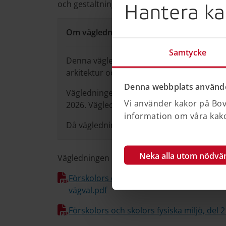
och gestaltning.
Hantera ka
Om vägledningens aktualitet
Samtycke
Denna vägledning togs fram som en del a
arkitektur och gestaltad livsmiljö (dnr 149
Denna webbplats använde
Vägledningen var publicerad på Boverkets
Vi använder kakor på Bove
2026. Vägledningen publicerades som pdf p
information om våra kakor
Då vägledningen inte längre uppdateras ka
Neka alla utom nödvä
Vägledningen består av sex delar:
Förskolors och skolors fysiska miljö, del 
vägval.pdf
Förskolors och skolors fysiska miljö, del