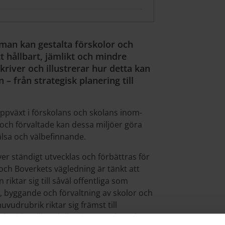
man kan gestalta förskolor och
ett hållbart, jämlikt och mindre
river och illustrerar hur detta kan
– från strategisk planering till
 uppväxt i förskolans och skolans inom-
och förvaltade kan dessa miljöer göra
älsa och välbefinnande.
er ständigt utvecklas och förbättras för
och Boverkets vägledning är tänkt att
riktar sig till såväl offentliga som
, byggande och förvaltning av skolor och
vudrubrik riktar sig främst till
nde sidor till praktiker inom verksamhet