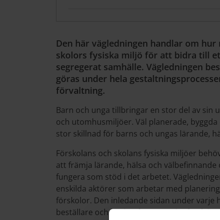
Den här vägledningen handlar om hur 
skolors fysiska miljö för att bidra till 
segregerat samhälle. Vägledningen besk
göras under hela gestaltningsprocessen 
förvaltning.
Barn och unga tillbringar en stor del av sin
och utomhusmiljöer. Väl planerade, byggda 
stor skillnad för barns och ungas lärande, h
Förskolans och skolans fysiska miljöer behöv
att främja lärande, hälsa och välbefinnande 
fungera som stöd i det arbetet. Vägledningen 
enskilda aktörer som arbetar med planering
förskolor. Den inledande sidan under varje hu
beställare och beslutsfattare, och efterfölja