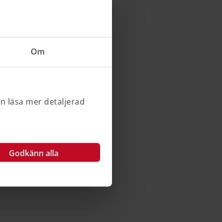
Om
an läsa mer detaljerad
Godkänn alla