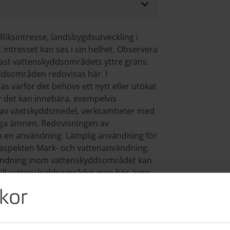
iksintresse, landsbygdsutveckling i
 intresset kan ses i sin helhet. Observera
dast vattenskyddsområdets yttre gräns.
ddsområden redovisas här. I
s varför det behövs ett nytt eller utökat
 det kan innebära, exempelvis
g av växtskyddsmedel, verksamheter med
liga ämnen. Redovisningen av
 en användning. Lämplig användning för
i aspekten Mark- och vattenanvändning.
vändning inom vattenskyddsområdet kan
till vattenskyddsområdet men bör även
uvudman för vattenförsörjning.
kor
ing