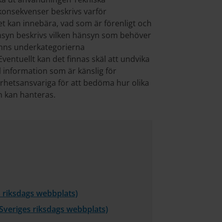
 konsekvenser beskrivs varför
t kan innebära, vad som är förenligt och
änsyn beskrivs vilken hänsyn som behöver
finns underkategorierna
entuellt kan det finnas skäl att undvika
ll information som är känslig för
hetsansvariga för att bedöma hur olika
n kan hanteras.
s riksdags webbplats)
 Sveriges riksdags webbplats)