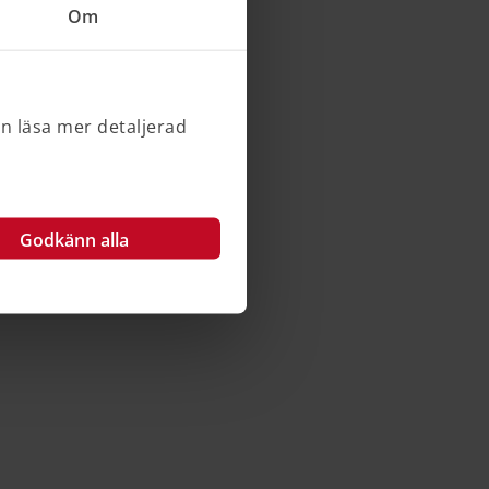
Om
an läsa mer detaljerad
Godkänn alla