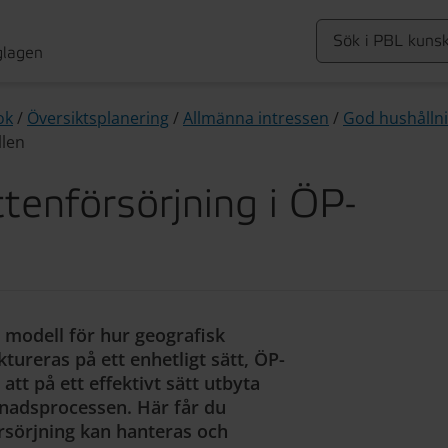
glagen
ok
/
Översiktsplanering
/
Allmänna intressen
/
God hushålln
llen
tenförsörjning i ÖP-
 modell för hur geografisk
tureras på ett enhetligt sätt, ÖP-
att på ett effektivt sätt utbyta
gnadsprocessen. Här får du
rsörjning kan hanteras och