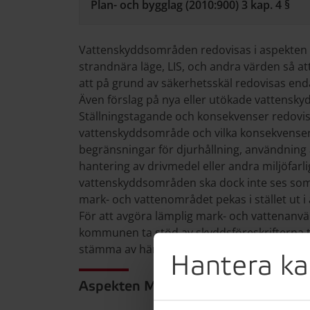
Plan- och bygglag (2010:900) 3 kap. 4 §
Vattenskyddsområden redovisas i aspekten R
strandnära läge, LIS, och andra värden så att
att på grund av säkerhetsskäl redovisas en
Även förslag på nya eller utökade vattensky
Ställningstagande och konsekvenser redovisa
vattenskyddsområde och vilka konsekvenser
begränsningar för djurhållning, användnin
hantering av drivmedel eller andra miljöfar
vattenskyddsområden ska dock inte ses som
mark- och vattenområdet pekas i stället ut 
För att avgöra lämplig mark- och vattenan
kommunen ta stöd av skyddsföreskrifterna 
stämma av hänsynsbehov med kommunens h
Hantera ka
Aspekten Mark- och vattenanvändn