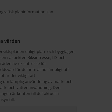
ografisk planinformation kan
ra värden
ersiktsplanen enligt plan- och bygglagen,
sen i aspekten Riksintresse, LIS och
åden av riksintresse för
dsvärd är det inte alltid lämpligt att
 är det viktigt att
ng om lämplig användning av mark- och
ark- och vattenanvändning. Den
ngen är knuten till det aktuella
syn till.