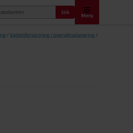
Sök
Meny
ing
/
Vattenförsörjning i översiktsplanering
/