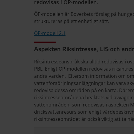
redovisas i ÖP-modellen.
ÖP-modellen är Boverkets förslag på hur ge
struktureras på ett enhetligt sätt.
ÖP-modell 2.1
Aspekten Riksintresse, LIS och and
Riksintresseanspråk ska alltid redovisas i öv
PBL. Enligt ÖP-modellen redovisas riksintres
andra värden. Eftersom information om omr
vattenförsörjningsanläggningar kan vara skyd
redovisa dessa områden på en karta. Däremot
riksintresseområdena beaktats vid avvägni
vattenområden, som redovisas i aspekten M
dricksvattenresurs som enligt värdebeskrivni
riksintresseområdet är också viktig att ta hän