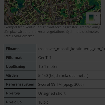
Exempel från kontinuerligt trädtäckningsraster. Trädtäckning
där pixelvärdena indikerar vegetationshöjd i hela decimeter.
Foto: ESRI/Boverket
treecover_mosaik_kontinuerlig_dm_1
Filnamn
GeoTiff
Filformat
1 x 1 meter
Upplösning
5-450 (höjd i hela decimeter)
Värden
Sweref 99 TM (epsg: 3006)
Referenssystem
Unsigned short
Pixeltyp
16 bit
Pixeldjup