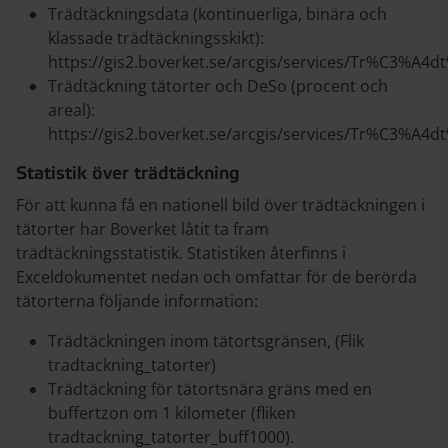
Trädtäckningsdata (kontinuerliga, binära och
klassade trädtäckningsskikt):
https://gis2.boverket.se/arcgis/services/Tr%C3%
Trädtäckning tätorter och DeSo (procent och
areal):
https://gis2.boverket.se/arcgis/services/Tr%C3%
Statistik över trädtäckning
För att kunna få en nationell bild över trädtäckningen i
tätorter har Boverket låtit ta fram
trädtäckningsstatistik. Statistiken återfinns i
Exceldokumentet nedan och omfattar för de berörda
tätorterna följande information:
Trädtäckningen inom tätortsgränsen, (Flik
tradtackning_tatorter)
Trädtäckning för tätortsnära gräns med en
buffertzon om 1 kilometer (fliken
tradtackning_tatorter_buff1000).