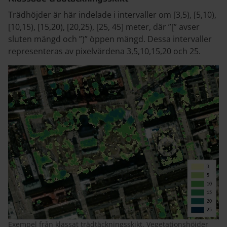
Trädhöjder är här indelade i intervaller om [3,5), [5,10),
[10,15), [15,20), [20,25), [25, 45] meter, där ”[” avser
sluten mängd och ”)” öppen mängd. Dessa intervaller
representeras av pixelvärdena 3,5,10,15,20 och 25.
Exempel från klassat trädtäckningsskikt. Vegetationshöjder