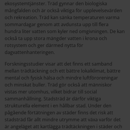
ekosystemtjänster. Träd gynnar den biologiska
mångfalden och är också viktiga för upplevelsevärden
och rekreation. Träd kan sänka temperaturen varma
sommardagar genom att avdunsta upp till flera
hundra liter vatten som kyler ned omgivningen. De kan
också ta upp stora mängder vatten i krona och
rotsystem och ger därmed nytta för
dagvattenhanteringen.
Forskningsstudier visar att det finns ett samband
mellan trädtäckning och ett bättre lokalklimat, bättre
mental och fysisk hälsa och mindre luftföroreningar
och minskat buller. Träd gör också att människor
vistas mer utomhus, vilket bidrar till social
sammanhållning. Stadsträd är därför viktiga
strukturella element i en hållbar stad. Under den
pågående förtätningen av städer finns det risk att
stadsträd får allt mindre utrymme att växa varför det
är angeläget att kartlägga trädtäckningen i städer och