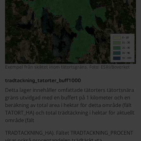
Exempel från skiktet inom tätortsgräns. Foto: ESRI/Boverket
tradtackning_tatorter_buff1000
Detta lager innehåller omfattade tätorters tätortsnära
gräns utvidgad med en buffert på 1 kilometer och en
beräkning av total area i hektar för detta område (fält
TATORT_HA) och total trädtäckning i hektar för aktuellt
område (fält
TRADTACKNING_HA). Fältet TRADTACKNING_PROCENT
visar också procentandelen trädtäckt yta.