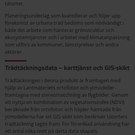
tätorter.
Planeringsunderlag som kvantifierar och följer upp
förekomst av urbana träd bedöms som nödvändigt i
både det arbete som hanterar grönstruktur och
ekosystemtjänster och i arbetet med klimatanpassning
som utförs av kommuner, länsstyrelser och andra
aktörer.
Trädtäckningsdata – karttjänst och GIS-skikt
Trädtäckningen i denna produkt är framtagen med
hjälp av Lantmäteriets ortofoton och ytmodeller
framtagna med stereomatchning av flygbilder. Genom
att nyttja en kombination av vegetationsindex (NDVI)
beräknade från ortofoton och höjder hämtade från
ytmodellerna har ett GIS-skikt som beskriver tätorters
trädtäckning tagits fram. För förenklad användning har
ett antal olika snitt på detta data skapats.