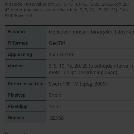
indelade i intervaller om 3-5, 5-10, 10-15, 15-20, 20-25 och 25-
45 meter (motsvaras av pixelvärdena 3, 5, 10, 15, 20, 25). Foto:
ESRI/Boverket
treecover_mosaik_binary3m_{länsnam
Filnamn
GeoTiff
Filformat
1 x 1 meter
Upplösning
3, 5, 10, 15, 20, 25 (trädhöjdsintervall i
Värden
meter enligt beskrivning ovan).
Sweref 99 TM (epsg: 3006)
Referenssystem
Short
Pixeltyp
16 bit
Pixeldjup
-32768
Nodata