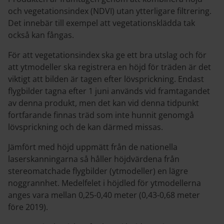
och vegetationsindex (NDVI) utan ytterligare filtrering.
Det innebär till exempel att vegetationsklädda tak
också kan fångas.
För att vegetationsindex ska ge ett bra utslag och för
att ytmodeller ska registrera en höjd för träden är det
viktigt att bilden är tagen efter lövsprickning. Endast
flygbilder tagna efter 1 juni används vid framtagandet
av denna produkt, men det kan vid denna tidpunkt
fortfarande finnas träd som inte hunnit genomgå
lövsprickning och de kan därmed missas.
Jämfört med höjd uppmätt från de nationella
laserskanningarna så håller höjdvärdena från
stereomatchade flygbilder (ytmodeller) en lägre
noggrannhet. Medelfelet i höjdled för ytmodellerna
anges vara mellan 0,25-0,40 meter (0,43-0,68 meter
före 2019).