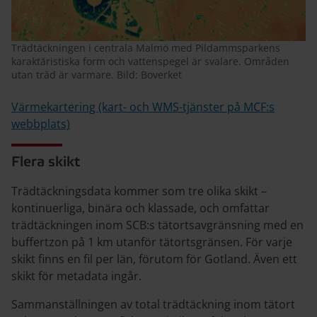
Trädtäckningen i centrala Malmö med Pildammsparkens
karaktäristiska form och vattenspegel är svalare. Områden
utan träd är varmare. Bild: Boverket
Värmekartering (kart- och WMS-tjänster på MCF:s
webbplats)
Flera skikt
Trädtäckningsdata kommer som tre olika skikt –
kontinuerliga, binära och klassade, och omfattar
trädtäckningen inom SCB:s tätortsavgränsning med en
buffertzon på 1 km utanför tätortsgränsen. För varje
skikt finns en fil per län, förutom för Gotland. Även ett
skikt för metadata ingår.
Sammanställningen av total trädtäckning inom tätort