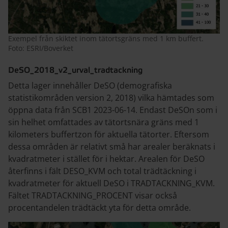
Exempel från skiktet inom tätortsgräns med 1 km buffert.
Foto: ESRI/Boverket
DeSO_2018_v2_urval_tradtackning
Detta lager innehåller DeSO (demografiska
statistikområden version 2, 2018) vilka hämtades som
öppna data från SCB1 2023-06-14. Endast DeSOn som i
sin helhet omfattades av tätortsnära gräns med 1
kilometers buffertzon för aktuella tätorter. Eftersom
dessa områden är relativt små har arealer beräknats i
kvadratmeter i stället för i hektar. Arealen för DeSO
återfinns i fält DESO_KVM och total trädtäckning i
kvadratmeter för aktuell DeSO i TRADTACKNING_KVM.
Fältet TRADTACKNING_PROCENT visar också
procentandelen trädtäckt yta för detta område.