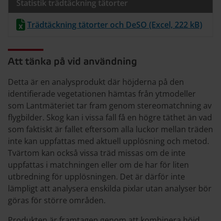
Statistik trädtäckning tätorter
Trädtäckning tätorter och DeSO (Excel, 222 kB)
Att tänka på vid användning
Detta är en analysprodukt där höjderna på den
identifierade vegetationen hämtas från ytmodeller
som Lantmäteriet tar fram genom stereomatchning av
flygbilder. Skog kan i vissa fall få en högre täthet än vad
som faktiskt är fallet eftersom alla luckor mellan träden
inte kan uppfattas med aktuell upplösning och metod.
Tvärtom kan också vissa träd missas om de inte
uppfattas i matchningen eller om de har för liten
utbredning för upplösningen. Det är därför inte
lämpligt att analysera enskilda pixlar utan analyser bör
göras för större områden.
Produkten är framtagen genom att kombinera höjd