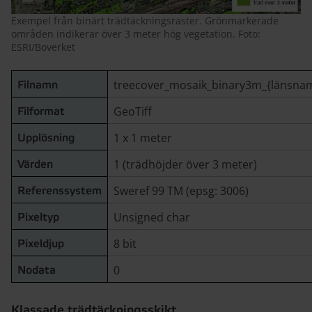
Exempel från binärt trädtäckningsraster. Grönmarkerade
områden indikerar över 3 meter hög vegetation. Foto:
ESRI/Boverket
treecover_mosaik_binary3m_{länsnam
Filnamn
GeoTiff
Filformat
1 x 1 meter
Upplösning
1 (trädhöjder över 3 meter)
Värden
Sweref 99 TM (epsg: 3006)
Referenssystem
Unsigned char
Pixeltyp
8 bit
Pixeldjup
0
Nodata
Klassade trädtäckningsskikt