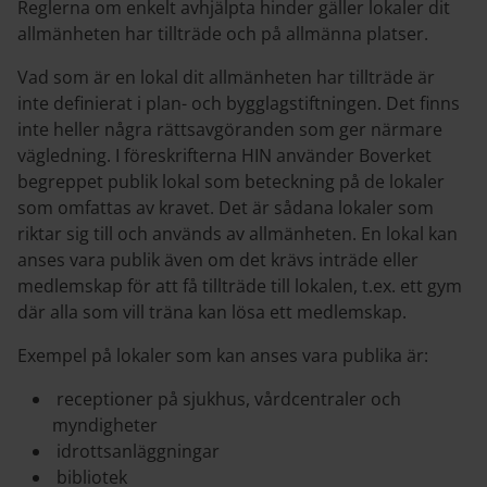
Reglerna om enkelt avhjälpta hinder gäller lokaler dit
allmänheten har tillträde och på allmänna platser.
Vad som är en lokal dit allmänheten har tillträde är
inte definierat i plan- och bygglagstiftningen. Det finns
inte heller några rättsavgöranden som ger närmare
vägledning. I föreskrifterna HIN använder Boverket
begreppet publik lokal som beteckning på de lokaler
som omfattas av kravet. Det är sådana lokaler som
riktar sig till och används av allmänheten. En lokal kan
anses vara publik även om det krävs inträde eller
medlemskap för att få tillträde till lokalen, t.ex. ett gym
där alla som vill träna kan lösa ett medlemskap.
Exempel på lokaler som kan anses vara publika är:
receptioner på sjukhus, vårdcentraler och
myndigheter
idrottsanläggningar
bibliotek