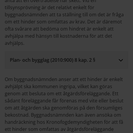
anta att en överträdelse har skett. Vid en
tillsynsprövning är det relativt enkelt för
byggnadsnämnden att ta ställning till om det är fråga
om ett hinder som omfattas av krav. Det är däremot
ofta svårare att bedöma om hindret är enkelt att
avhjälpa med hänsyn till kostnaderna för att det
avhjälps.
Plan- och bygglag (2010:900) 8 kap. 2 §
Om byggnadsnämnden anser att ett hinder är enkelt
avhjälpt ska kommunen ingripa, vilket kan göras
genom att besluta om ett åtgärdsföreläggande. Ett
sådant föreläggande får förenas med vite eller beslut
om att åtgärden ska genomföras på den försumliges
bekostnad. Byggnadsnämnden kan även ansöka om
handräckning hos Kronofogdemyndigheten för att få
ett hinder som omfattas av åtgärdsföreläggande