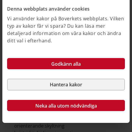
lokaler dit allmänheten har tillträde och på
Denna webbplats använder cookies
allmänna platser - 5 §
Vi använder kakor på Boverkets webbplats. Vilken
typ av kakor får vi spara? Du kan läsa mer
Några exempel på hinder som kan vara enkelt
detaljerad information om våra kakor och ändra
avhjälpta är:
ditt val i efterhand.
mindre nivåskillnader som exempelvis trappsteg
eller höga trösklar
avsaknad av ledstänger
Godkänn alla
tunga dörrar
manöverdon som är olämpligt placerade eller
utformade
Hantera kakor
dålig belysning
dålig ljudmiljö
bristande kontrastmarkering och bristande
Neka alla utom nödvändiga
varningsmarkering
bristfällig skyltning eller bristande utformning av
orienterande skyltning