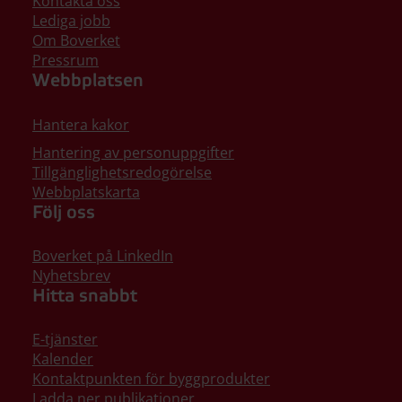
Kontakta oss
Lediga jobb
Om Boverket
Pressrum
Webbplatsen
Hantera kakor
Hantering av personuppgifter
Tillgänglighetsredogörelse
Webbplatskarta
Följ oss
Boverket på LinkedIn
Nyhetsbrev
Hitta snabbt
E-tjänster
Kalender
Kontaktpunkten för byggprodukter
Ladda ner publikationer