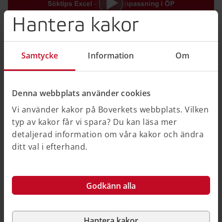
Hantera kakor
Samtycke
Information
Om
Kort film med introduktion till datafilen och söktips.
Denna webbplats använder cookies
Vi använder kakor på Boverkets webbplats. Vilken
Relaterad information
typ av kakor får vi spara? Du kan läsa mer
detaljerad information om våra kakor och ändra
Publikationer
ditt val i efterhand.
Klimatanpassningsläget i översiktsplaner
Godkänn alla
Publicerad 29 augusti 2025
Hantera kakor