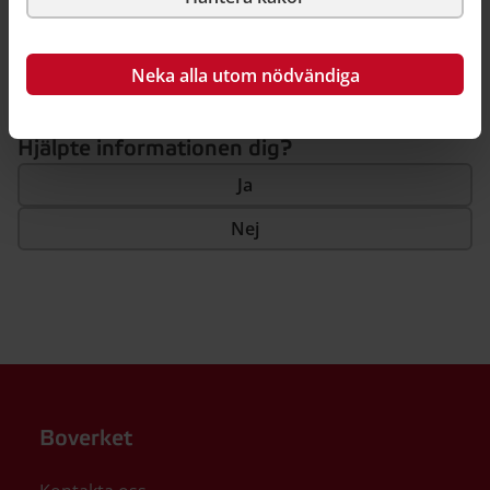
Så här kan du källhänvisa till denna sida
Neka alla utom nödvändiga
Hjälpte informationen dig?
Ja
Nej
Boverket