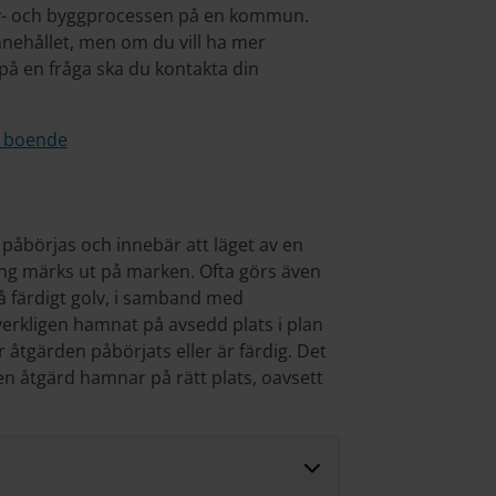
lov- och byggprocessen på en kommun.
nnehållet, men om du vill ha mer
r på en fråga ska du kontakta din
 boende
åbörjas och innebär att läget av en
ing märks ut på marken. Ofta görs även
å färdigt golv, i samband med
 verkligen hamnat på avsedd plats i plan
 åtgärden påbörjats eller är färdig. Det
 en åtgärd hamnar på rätt plats, oavsett