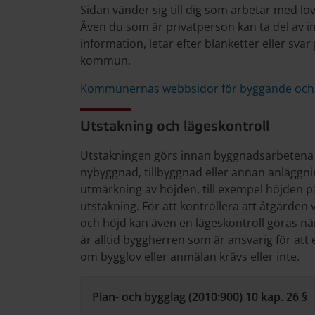
Sidan vänder sig till dig som arbetar med 
Även du som är privatperson kan ta del av i
information, letar efter blanketter eller sva
kommun.
Kommunernas webbsidor för byggande och
Utstakning och lägeskontroll
Utstakningen görs innan byggnadsarbetena p
nybyggnad, tillbyggnad eller annan anläggn
utmärkning av höjden, till exempel höjden p
utstakning. För att kontrollera att åtgärden
och höjd kan även en lägeskontroll göras när
är alltid byggherren som är ansvarig för att
om bygglov eller anmälan krävs eller inte.
Plan- och bygglag (2010:900) 10 kap. 26 §