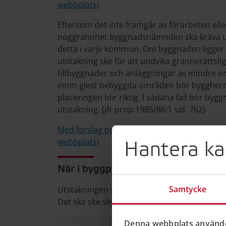
webbplats)
Eftersom det inte framgår av förarbeten eller 
noggrannhet byggnadsnämnden ska kräva utst
detta i varje kommun. Om byggnaden ligger
utstakning ske för att undvika grannerättsl
tillbyggnader och anläggningar av mindre o
inom glest bebyggda områden bör byggherren
placeringen blir riktig. I sådana fall bör by
utstakning. (jfr prop.1985/86:1 sid. 762)
Med förslag om en ny plan- och bygglag, pro
webbplats)
Hantera ka
När i byggprocessen ska utstaknin
Samtycke
Utstakningen ska göras efter det att byggn
Det ska ske skyndsamt och inom den tid som
Denna webbplats använde