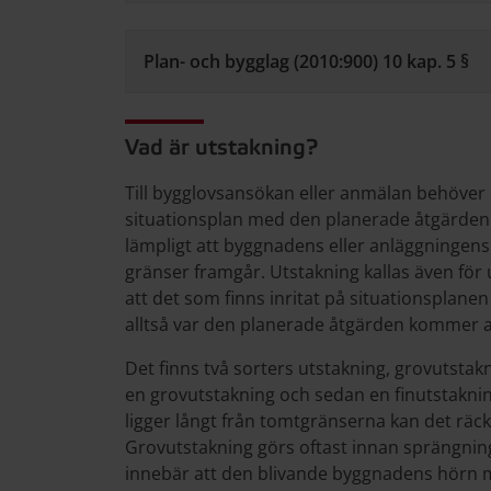
Plan- och bygglag (2010:900) 10 kap. 5 §
Vad är utstakning?
Till bygglovsansökan eller anmälan behöver det
situationsplan med den planerade åtgärden i
lämpligt att byggnadens eller anläggningens 
gränser framgår. Utstakning kallas även för
att det som finns inritat på situationsplane
alltså var den planerade åtgärden kommer a
Det finns två sorters utstakning, grovutstakn
en grovutstakning och sedan en finutstakning.
ligger långt från tomtgränserna kan det räc
Grovutstakning görs oftast innan sprängning,
innebär att den blivande byggnadens hörn