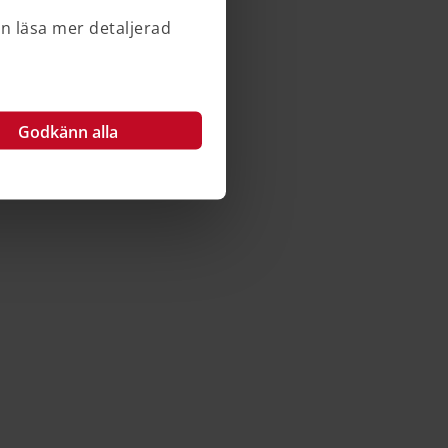
an läsa mer detaljerad
Godkänn alla