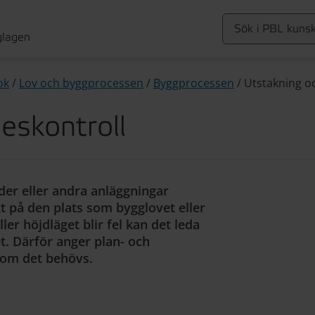
glagen
ok
/
Lov och byggprocessen
/
Byggprocessen
/
Utstakning oc
eskontroll
ader eller andra anläggningar
kt på den plats som bygglovet eller
er höjdläget blir fel kan det leda
let. Därför anger plan- och
e om det behövs.