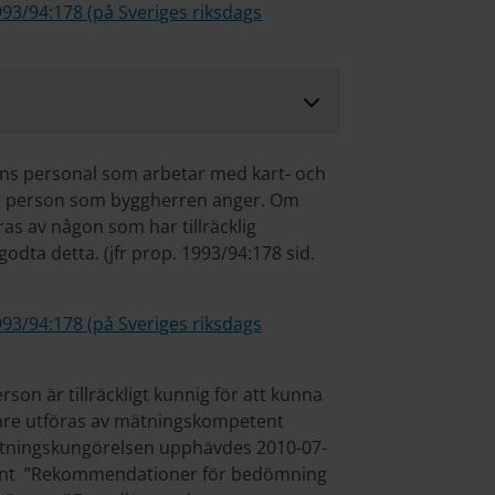
993/94:178 (på Sveriges riksdags
ns personal som arbetar med kart- och
ig person som byggherren anger. Om
as av någon som har tillräcklig
ta detta. (jfr prop. 1993/94:178 sid.
993/94:178 (på Sveriges riksdags
son är tillräckligt kunnig för att kunna
igare utföras av mätningskompetent
ätningskungörelsen upphävdes 2010-07-
ment ”Rekommendationer för bedömning