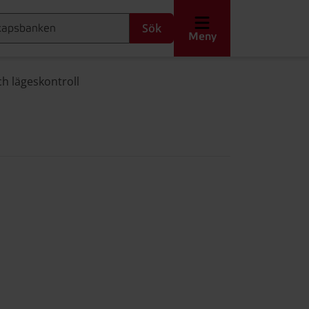
Sök
Meny
h lägeskontroll