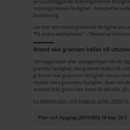
av Grundläggande mätningsteknisk färdigh
mätningsteknisk färdighet – kompletterande
bedömning.
Läs mer om mätningsteknisk färdighet på L
”På andra webbplatser” i ”Relaterad informa
Ibland ska grannen kallas till utsta
Om byggnaden eller anläggningen till sitt l
grannes fastighet, ska grannen kallas till u
gränsen mot grannens fastighet menas normal
mycket nära grannens fastighet. Även om d
avstånd från gräns kan detta bli aktuellt. (jf
En enklare plan- och bygglag, prop. 2009/10
Plan- och bygglag (2010:900) 10 kap. 26 §