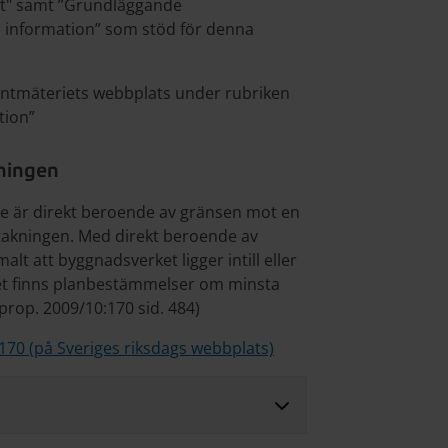
et" samt ”Grundläggande
 information” som stöd för denna
antmäteriets webbplats under rubriken
tion”
kningen
äge är direkt beroende av gränsen mot en
tstakningen. Med direkt beroende av
t att byggnadsverket ligger intill eller
et finns planbestämmelser om minsta
r prop. 2009/10:170 sid. 484)
:170 (på Sveriges riksdags webbplats)