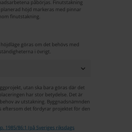
gnadsarbetena påbörjas. Finutstakning
t planerad höjd markeras med pinnar
enom finutstakning.
v höjdläge göras om det behövs med
ständigheterna i övrigt.
yggprojekt, utan ska bara göras där det
r placeringen har stor betydelse. Det är
behov av utstakning. Byggnadsnämnden
s eftersom det fördyrar projektet för den
p. 1985/86:1 (på Sveriges riksdags