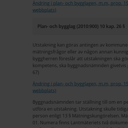
Ändring i plan- och bygglagen, m.m, prop. 1
webbplats)
Plan- och bygglag (2010:900) 10 kap. 26 §
Utstakning kan göras antingen av kommune
mätningsfrågor eller av någon annan kunn
byggherren föreslår att utstakningen ska gör
kompetens, ska byggnadsnämnden givetvis god
67)
Ändring i plan- och bygglagen, m.m, prop. 1
webbplats)
Byggnadsnämnden tar ställning till om en per
utföra en utstakning. Utstakning skulle tid
person enligt 13 § Mätningskungörelsen. M
01. Numera finns Lantmäteriets två doku