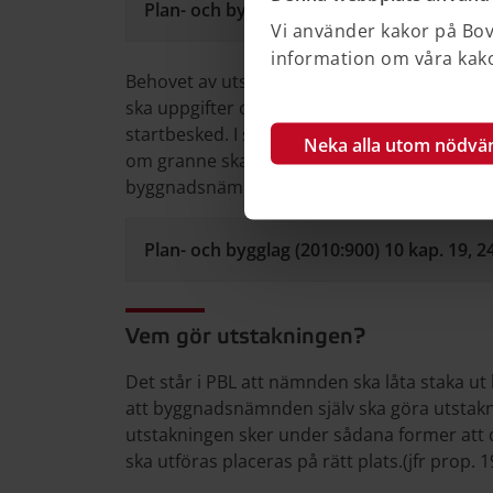
Plan- och bygglag (2010:900) 10 kap. 26 §
Vi använder kakor på Bove
information om våra kakor
Behovet av utstakning gås igenom vid det t
ska uppgifter om villkor och ungefärlig tid
startbesked. I startbeskedet bör också redo
Neka alla utom nödvä
om granne ska kallas och vilka intyg som even
byggnadsnämnden.
Plan- och bygglag (2010:900) 10 kap. 19, 2
Vem gör utstakningen?
Det står i PBL att nämnden ska låta staka 
att byggnadsnämnden själv ska göra utstakni
utstakningen sker under sådana former att d
ska utföras placeras på rätt plats.(jfr prop. 