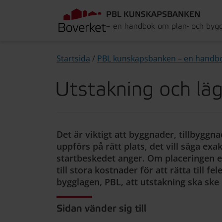
PBL KUNSKAPSBANKEN
– en handbok om plan- och byg
Startsida
/
PBL kunskapsbanken – en handb
Utstakning och läg
Det är viktigt att byggnader, tillbyggn
uppförs på rätt plats, det vill säga exa
startbeskedet anger. Om placeringen ell
till stora kostnader för att rätta till fe
bygglagen, PBL, att utstakning ska sk
Sidan vänder sig till