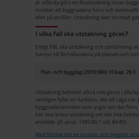
är utförda görs en finutstakning innan byg
innebär att byggnadens hörn och eventuell
eller på profiler. Utstakning sker normalt g
I vilka fall ska utstakning göras?
Enligt PBL ska utstakning och utmärkning a
hänsyn till förhållandena på platsen och om
Plan- och bygglag (2010:900) 10 kap. 26 §
Utstakning behöver alltså inte göras i alla b
verkligen fyller en funktion, det vill säga nä
byggnadsnämnden som avgör om det finns 
bör inte kräva utstakning om det inte behöv
enskilde. (jfr prop. 1985/86:1 sid. 84-85)
Med förslag om en ny plan- och bygglag, pro