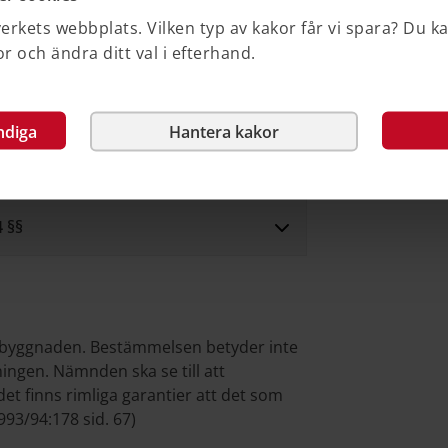
rkets webbplats. Vilken typ av kakor får vi spara? Du k
 och ändra ditt val i efterhand.
ekniska samrådet. Behövs utstakning så
punkt finnas i byggnadsnämndens
visas vem som ska utföra utstakningen,
ndiga
Hantera kakor
tuellt ska lämnas in till
4 §§
ut byggnaden. Bestämmelsen betyder inte
ngen. Nämnden ska se till att
et finns rimliga garantier att det som
1993/94:178 sid. 67)