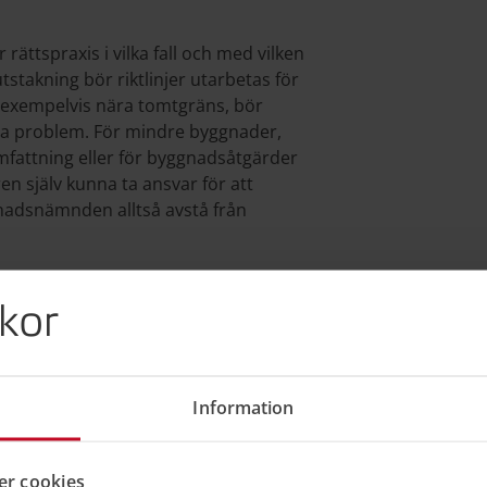
rättspraxis i vilka fall och med vilken
akning bör riktlinjer utarbetas för
 exempelvis nära tomtgräns, bör
iga problem. För mindre byggnader,
mfattning eller för byggnadsåtgärder
 själv kunna ta ansvar för att
ggnadsnämnden alltså avstå från
p. 1985/86:1 (på Sveriges riksdags
kor
gen ske?
Information
adsnämnden har lämnat ett startbesked.
 anges i startbeskedet.
r cookies