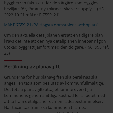
byggherren faktiskt utför den åtgärd som bygglov
beviljats för, för att nyttokravet ska vara uppfyllt. (HD
2022-10-21 mål nr P 7559–21)
Mål: P 7559-21 (På Högsta domstolens webbplats)
Om den aktuella detaljplanen ersatt en tidigare plan
krävs det inte att den nya detaljplanen innebär någon
utökad byggrätt jämfört med den tidigare. (RÅ 1998 ref.
23)
Beräkning av planavgift
Grunderna för hur planavgiften ska beräknas ska
anges i en taxa som beslutas av kommunfullmäktige.
Det totala planavgiftsuttaget får inte överstiga
kommunens genomsnittliga kostnad för arbetet med
att ta fram detaljplaner och områdesbestämmelser.
När taxan tas fram ska kommunen tillämpa