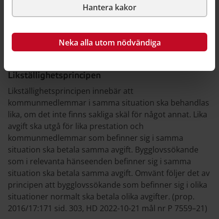
Hantera kakor
betydelse. Det innebär att kommunens totala intäkter
från planavgifter inte får överskrida kommunens totala
kostnader för arbete med detaljplaneläggning.
Neka alla utom nödvändiga
Kostnaderna för att ta fram en enskild detaljplan har
ingen betydelse.
Likställighetsprincipen
Likställighetsprincipen innebär att
kommunmedlemmar i samma situation ska behandlas
lika, om det inte finns sakliga skäl för något annat. Lika
avgift ska utgå för lika prestation och
kommunmedlemmar som befinner sig i samma
situation ska betala samma avgift. Bygglovssökande
som i relevanta hänseenden befinner sig i samma
situation ska betala samma avgift. Omvänt följer det av
principen att bygglovssökande som befinner sig i olika
situationer normalt ska betala olika avgifter. (prop.
2016/17:171 sid. 303, HD 2022-10-21 mål nr P 7559–21)