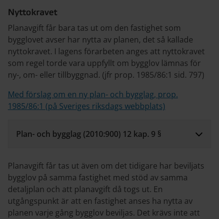
Nyttokravet
Planavgift får bara tas ut om den fastighet som
bygglovet avser har nytta av planen, det så kallade
nyttokravet. I lagens förarbeten anges att nyttokravet
som regel torde vara uppfyllt om bygglov lämnas för
ny-, om- eller tillbyggnad. (jfr prop. 1985/86:1 sid. 797)
Med förslag om en ny plan- och bygglag, prop.
1985/86:1 (på Sveriges riksdags webbplats)
Plan- och bygglag (2010:900) 12 kap. 9 §
Planavgift får tas ut även om det tidigare har beviljats
bygglov på samma fastighet med stöd av samma
detaljplan och att planavgift då togs ut. En
utgångspunkt är att en fastighet anses ha nytta av
planen varje gång bygglov beviljas. Det krävs inte att