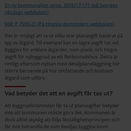
En ny kommunallag, prop. 2016/17:171 (på Sveriges
riksdags webbplats)
Mål: P 7559-21 (På Högsta domstolens webbplats)
Det är möjligt att ta ut olika stor planavgift baserat på
typ av åtgärd. Till exempel kan en lägre avgift tas vid
bygglov för enklare åtgärder, som plank, och högre
avgift för nybyggnad av ett flerbostadshus. Detta är
rimligt eftersom nyttan med detaljplaneläggning blir
större beroende på hur omfattande och kostsam
åtgärd som utförs.
Vad betyder det att en avgift får tas ut?
Att byggnadsnämnden får ta ut planavgifter betyder
inte att kommunen måste göra det. Kommunen är
dock alltid skyldig att följa likställighetsprincipen och
får inte behandla de som beviljas bygglov inom