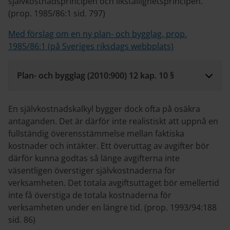
självkostnadsprincipen och likställighetsprincipen.
(prop. 1985/86:1 sid. 797)
Med förslag om en ny plan- och bygglag, prop.
1985/86:1 (på Sveriges riksdags webbplats)
Plan- och bygglag (2010:900) 12 kap. 10 §
En självkostnadskalkyl bygger dock ofta på osäkra
antaganden. Det är därför inte realistiskt att uppnå en
fullständig överensstämmelse mellan faktiska
kostnader och intäkter. Ett överuttag av avgifter bör
därför kunna godtas så länge avgifterna inte
väsentligen överstiger självkostnaderna för
verksamheten. Det totala avgiftsuttaget bör emellertid
inte få överstiga de totala kostnaderna för
verksamheten under en längre tid. (prop. 1993/94:188
sid. 86)