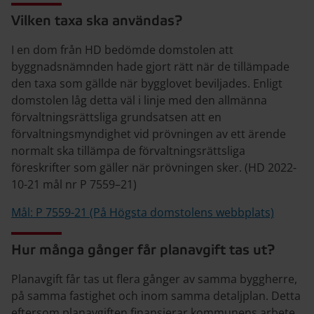
Vilken taxa ska användas?
I en dom från HD bedömde domstolen att
byggnadsnämnden hade gjort rätt när de tillämpade
den taxa som gällde när bygglovet beviljades. Enligt
domstolen låg detta väl i linje med den allmänna
förvaltningsrättsliga grundsatsen att en
förvaltningsmyndighet vid prövningen av ett ärende
normalt ska tillämpa de förvaltningsrättsliga
föreskrifter som gäller när prövningen sker. (HD 2022-
10-21 mål nr P 7559–21)
Mål: P 7559-21 (På Högsta domstolens webbplats)
Hur många gånger får planavgift tas ut?
Planavgift får tas ut flera gånger av samma byggherre,
på samma fastighet och inom samma detaljplan. Detta
eftersom planavgiften finansierar kommunens arbete