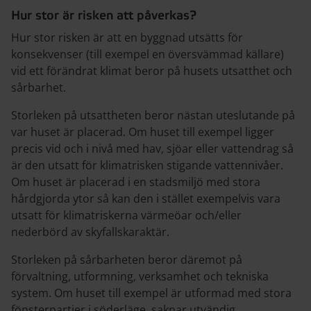
Hur stor är risken att påverkas?
Hur stor risken är att en byggnad utsätts för
konsekvenser (till exempel en översvämmad källare)
vid ett förändrat klimat beror på husets utsatthet och
sårbarhet.
Storleken på utsattheten beror nästan uteslutande på
var huset är placerad. Om huset till exempel ligger
precis vid och i nivå med hav, sjöar eller vattendrag så
är den utsatt för klimatrisken stigande vattennivåer.
Om huset är placerad i en stadsmiljö med stora
hårdgjorda ytor så kan den i stället exempelvis vara
utsatt för klimatriskerna värmeöar och/eller
nederbörd av skyfallskaraktär.
Storleken på sårbarheten beror däremot på
förvaltning, utformning, verksamhet och tekniska
system. Om huset till exempel är utformad med stora
fönsterpartier i söderläge, saknar utvändig