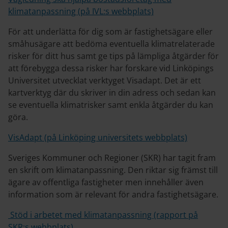
klimatanpassning (på IVL:s webbplats)
För att underlätta för dig som är fastighetsägare eller
småhusägare att bedöma eventuella klimatrelaterade
risker för ditt hus samt ge tips på lämpliga åtgärder för
att förebygga dessa risker har forskare vid Linköpings
Universitet utvecklat verktyget Visadapt. Det är ett
kartverktyg där du skriver in din adress och sedan kan
se eventuella klimatrisker samt enkla åtgärder du kan
göra.
VisAdapt (på Linköping universitets webbplats)
Sveriges Kommuner och Regioner (SKR) har tagit fram
en skrift om klimatanpassning. Den riktar sig främst till
ägare av offentliga fastigheter men innehåller även
information som är relevant för andra fastighetsägare.
Stöd i arbetet med klimatanpassning (rapport på
SKR:s webbplats)