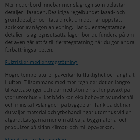
Mer nederbörd innebär mer slagregn som belastar
detaljer i fasaden. Besiktiga regelbundet fasad- och
grunddetaljer och täta direkt om det har uppstått
sprickor av någon anledning. Har du enstegstätade
detaljer i slagregnsutsatta lägen bör du fundera på om
det även går att få till flerstegstätning när du gör andra
förbättringsarbeten.
Fuktrisker med enstegstätning
Högre temperaturer påverkar luftfuktighet och ånghalt
i luften. Tillsammans med
mer regn ger det en längre
tillväxtsäsonger och därmed större risk för påväxt på
ytor utomhus vilket både kan öka behovet av underhåll
och minska livslängden på byggdelar. Tänk på det när
du väljer material och ytbehandlingar utomhus vid en
åtgärd. Läs gärna mer om att välja byggmaterial och
produkter på sidan Klimat- och miljöpåverkan.
Klimat- och miljöpåverkan