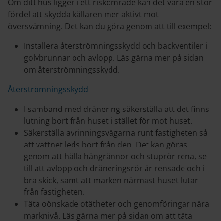
Om ditt hus ligger i ett riskområde kan det vara en stor
fördel att skydda källaren mer aktivt mot
översvämning. De
t kan du göra genom att till exempel:
Installera återströmningsskydd och backventiler i
golvbrunnar och avlopp. Läs gärna mer på sidan
om återströmningsskydd.
Återströmningsskydd
I samband med dränering säkerställa att det finns
lutning bort från huset i stället för mot huset.
Säkerställa avrinningsvägarna runt fastigheten så
att vattnet leds bort från den. Det kan göras
genom att hålla hängrännor och stuprör rena, se
till att avlopp och dräneringsrör är rensade och i
bra skick, samt att marken närmast huset lutar
från fastigheten.
Täta oönskade otätheter och genomföringar nära
marknivå. Läs gärna mer på sidan om att täta