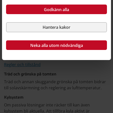
Om du har för varmt inomhus sommartid är det bra
Godkänn alla
att överväga passiva lösningar som inte använder
energi först. Se över möjligheterna att förbättra
invändig och utvändig solavskärmning i form av till
Hantera kakor
exempel persienner och markiser. Det kan hjälpa dig
att hålla huset svalare på både kort och lång sikt. Om
du vill sätta upp markiser på husets utsida kan du
Neka alla utom nödvändiga
behöva bygglov. Kontrollera vad som gäller för ditt hus
innan du börjar.
Regler och tillstånd
Träd och grönska på tomten
Träd och annan skuggande grönska på tomten bidrar
till solavskärmning och reglering av lufttemperatur.
Kylsystem
Om passiva lösningar inte räcker till kan även
kylsystem bli aktuella. Att tillföra kyla aktivt är