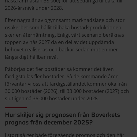
nästa år (nästan 38 000) för att sedan gå tillbaka till
2026-årsnivå under 2028.
Efter några år av ogynnsamt marknadsläge och stor
osäkerhet som hållit tillbaka bostadsproduktionen
sker en återhämtning. Enligt vårt scenario beräknas
toppen av nås 2027 då en del av det uppdämda
behovet realiseras och backar sedan mot en mer
långsiktigt hållbar nivå.
Påbörjas det fler bostäder så kommer det även
färdigställas fler bostäder. Så de kommande åren
förväntar vi oss att färdigställandet kommer öka från
30 000 bostäder (2026), till 33 000 bostäder (2027) och
slutligen nå 36 000 bostäder under 2028.
Hur skiljer sig prognosen från Boverkets
prognos från december 2025?
I stort så ger både föregående prognos och den här