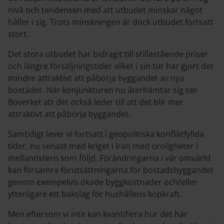
nivå och tendensen med att utbudet minskar något
håller i sig. Trots minskningen är dock utbudet fortsatt
stort.
Det stora utbudet har bidragit till stillastående priser
och längre försäljningstider vilket i sin tur har gjort det
mindre attraktivt att påbörja byggandet av nya
bostäder. När konjunkturen nu återhämtar sig ser
Boverket att det också leder till att det blir mer
attraktivt att påbörja byggandet.
Samtidigt lever vi fortsatt i geopolitiska konfliktfyllda
tider, nu senast med kriget i Iran med oroligheter i
mellanöstern som följd. Förändringarna i vår omvärld
kan försämra förutsättningarna för bostadsbyggandet
genom exempelvis ökade byggkostnader och/eller
ytterligare ett bakslag för hushållens köpkraft.
Men eftersom vi inte kan kvantifiera hur det här