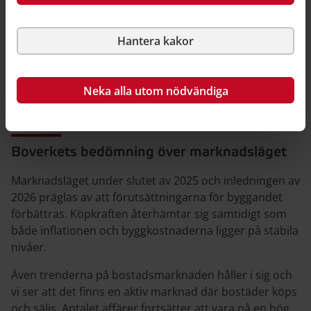
Hantera kakor
Neka alla utom nödvändiga
Illustration: Boverket
Boverkets bedömning över marknadsläget
Marknadsläget under slutet av 2025 och inledningen av
2026 präglas av att förutsättningarna för byggandet
förbättras. Köpkraften återhämtar sig samtidigt som
både inflationen och byggkostnaderna ligger på stabila
nivåer.
Även trenderna på bostadsmarknaden håller i sig och
vi ser att det finns en aktiv marknad där bostäder köps
och säljs. Antalet affärer fortsätter att vara på en hög