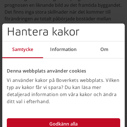
prognosen en liknande bild av det framtida byggandet.
Det finns inga stora skillnader när det kommer till
förändringen av totalt påbörjade bostäder mellan
prognoserna.
Hantera kakor
Den största förändringen i prognosen är fördelningen
mellan flerbostadshusen och småhusen för 2027, där
Samtycke
Information
Om
påbörjandet av bostadsrätter förväntas vara starkare
än i senaste prognosen. Förklaringen är att
förutsättningarna var bättre för flerbostadshus än
småhus under slutet av 2025. Eftersom tyngdpunkten
Denna webbplats använder cookies
ligger på data från 2025 kommer bilden att klarna när
Vi använder kakor på Boverkets webbplats. Vilken
vi får in data för året.
typ av kakor får vi spara? Du kan läsa mer
detaljerad information om våra kakor och ändra
ditt val i efterhand.
Godkänn alla