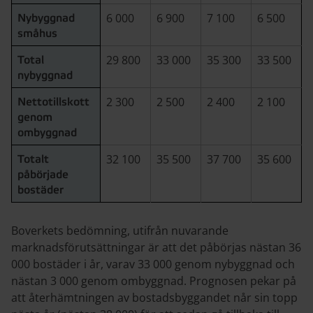
6 000
6 900
7 100
6 500
Nybyggnad
småhus
29 800
33 000
35 300
33 500
Total
nybyggnad
2 300
2 500
2 400
2 100
Nettotillskott
genom
ombyggnad
32 100
35 500
37 700
35 600
Totalt
påbörjade
bostäder
Boverkets bedömning, utifrån nuvarande
marknadsförutsättningar är att det påbörjas nästan 36
000 bostäder i år, varav 33 000 genom nybyggnad och
nästan 3 000 genom ombyggnad. Prognosen pekar på
att återhämtningen av bostadsbyggandet når sin topp