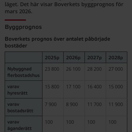
läget. Det här visar Boverkets byggprognos för
mars 2026.
Byggprognos
Boverkets prognos över antalet påbörjade
bostäder
2025p
2026p
2027p
2028p
23 800
26 100
28 200
27 000
Nybyggnad
flerbostadshus
15 800
17 100
16 400
15 000
varav
hyresrätt
7 900
8 900
11 700
11 900
varav
bostadsrätt
100
100
100
100
varav
äganderätt