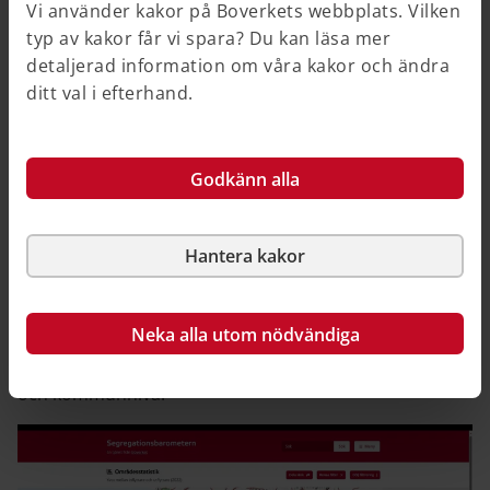
helhetsbild av skillnader och likheter på olika
Vi använder kakor på Boverkets webbplats. Vilken
samhällsnivåer.
typ av kakor får vi spara? Du kan läsa mer
detaljerad information om våra kakor och ändra
Ordlista för Segregationsbarometern
ditt val i efterhand.
Introduktionsfilm
Godkänn alla
Boverket har skapat en instruktionsfilm som förklarar
hur Segregationsbarometern fungerar och hur den
kan användas. Instruktionsfilmen förklarar
Hantera kakor
Segregationsbarometerns olika visualiseringar och
analysfunktioner. Filmen visar även hur den
socioekonomiska segregationen ser ut och har
Neka alla utom nödvändiga
utvecklats. Dessutom presenteras en sökfunktion som
gör det möjligt att få mer information på både läns-
och kommunnivå.